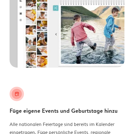
calendar_plus
Füge eigene Events und Geburtstage hinzu
Alle nationalen Feiertage sind bereits im Kalender
eingetragen. Füge persönliche Events, regionale