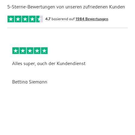
5-Sterne-Bewertungen von unseren zufriedenen Kunden
4.7
basierend auf
1984 Bewertungen
Alles super, auch der Kundendienst
D
Bettina Siemann