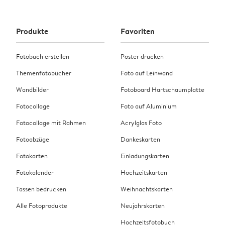
Produkte
Favoriten
Fotobuch erstellen
Poster drucken
Themenfotobücher
Foto auf Leinwand
Wandbilder
Fotoboard Hartschaumplatte
Fotocollage
Foto auf Aluminium
Fotocollage mit Rahmen
Acrylglas Foto
Fotoabzüge
Dankeskarten
Fotokarten
Einladungskarten
Fotokalender
Hochzeitskarten
Tassen bedrucken
Weihnachtskarten
Alle Fotoprodukte
Neujahrskarten
Hochzeitsfotobuch