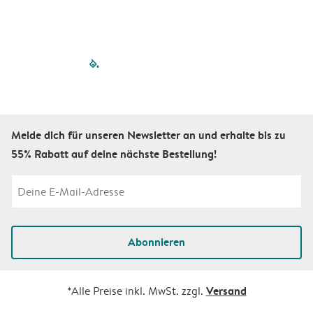
filled-pagination
outlined-paginatio
outlined-paginat
outlined-pagin
outlined-pag
outlined-p
Melde dich für unseren Newsletter an und erhalte bis zu
55% Rabatt auf deine nächste Bestellung!
Abonnieren
Versand
*Alle Preise inkl. MwSt. zzgl.