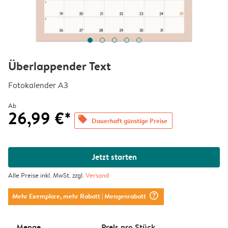
Überlappender Text
Fotokalender A3
Ab
26,99 €*
offers
Dauerhaft günstige Preise
Jetzt starten
Alle Preise inkl. MwSt. zzgl.
Versand
question_mark_circle
Mehr Exemplare, mehr Rabatt
| Mengenrabatt
Menge
Preis pro Stück