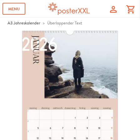
profile
shopping_cart
MENU
A3 Jahreskalender
Überlappender Text