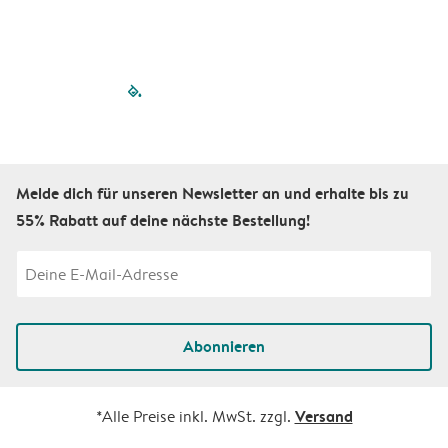
filled-pagination
outlined-paginatio
outlined-paginat
outlined-pagin
outlined-pag
outlined-p
Melde dich für unseren Newsletter an und erhalte bis zu
55% Rabatt auf deine nächste Bestellung!
Abonnieren
Versand
*Alle Preise inkl. MwSt. zzgl.