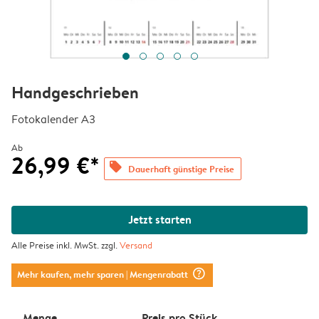
Handgeschrieben
Fotokalender A3
Ab
26,99 €*
offers
Dauerhaft günstige Preise
Jetzt starten
Alle Preise inkl. MwSt. zzgl.
Versand
question_mark_circle
Mehr kaufen, mehr sparen
| Mengenrabatt
Menge
Preis pro Stück