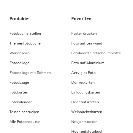
Produkte
Favoriten
Fotobuch erstellen
Poster drucken
Themenfotobücher
Foto auf Leinwand
Wandbilder
Fotoboard Hartschaumplatte
Fotocollage
Foto auf Aluminium
Fotocollage mit Rahmen
Acrylglas Foto
Fotoabzüge
Dankeskarten
Fotokarten
Einladungskarten
Fotokalender
Hochzeitskarten
Tassen bedrucken
Weihnachtskarten
Alle Fotoprodukte
Neujahrskarten
Hochzeitsfotobuch