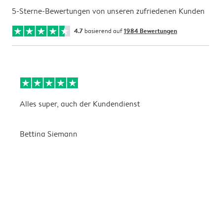
5-Sterne-Bewertungen von unseren zufriedenen Kunden
4.7
basierend auf
1984 Bewertungen
Alles super, auch der Kundendienst
D
Bettina Siemann