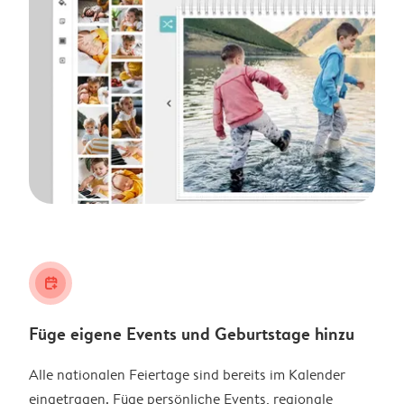
calendar_plus
Füge eigene Events und Geburtstage hinzu
Alle nationalen Feiertage sind bereits im Kalender
eingetragen. Füge persönliche Events, regionale