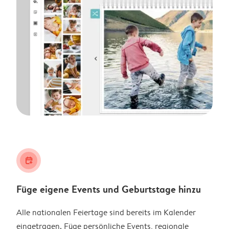
calendar_plus
Füge eigene Events und Geburtstage hinzu
Alle nationalen Feiertage sind bereits im Kalender
eingetragen. Füge persönliche Events, regionale