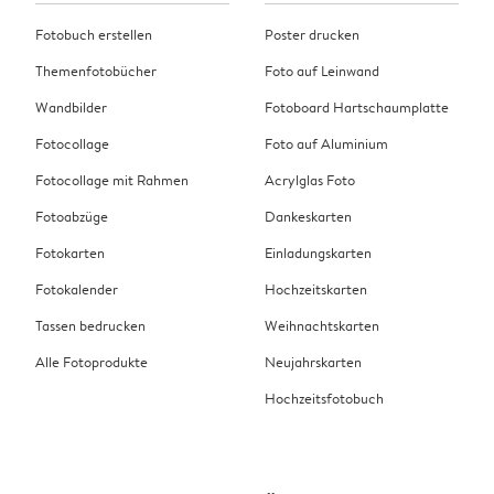
Fotobuch erstellen
Poster drucken
Themenfotobücher
Foto auf Leinwand
Wandbilder
Fotoboard Hartschaumplatte
Fotocollage
Foto auf Aluminium
Fotocollage mit Rahmen
Acrylglas Foto
Fotoabzüge
Dankeskarten
Fotokarten
Einladungskarten
Fotokalender
Hochzeitskarten
Tassen bedrucken
Weihnachtskarten
Alle Fotoprodukte
Neujahrskarten
Hochzeitsfotobuch