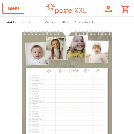
profile
shopping_cart
MENU
A4 Familienplaner
Warme Erdtöne - 5-köpfige Familie