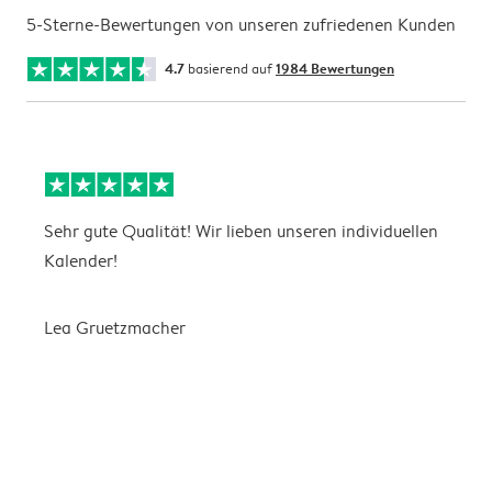
5-Sterne-Bewertungen von unseren zufriedenen Kunden
4.7
basierend auf
1984 Bewertungen
Sehr gute Qualität! Wir lieben unseren individuellen
N
Kalender!
G
Lea Gruetzmacher