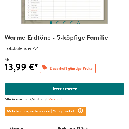
Warme Erdtöne - 5-köpfige Familie
Fotokalender A4
Ab
13,99 €*
offers
Dauerhaft günstige Preise
Jetzt starten
Alle Preise inkl. MwSt. zzgl.
Versand
question_mark_circle
Mehr kaufen, mehr sparen
| Mengenrabatt
Menge
Preis pro Stück