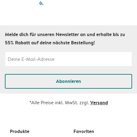
filled-pagination
outlined-paginatio
outlined-paginat
outlined-pagin
outlined-pag
outlined-p
Melde dich für unseren Newsletter an und erhalte bis zu
55% Rabatt auf deine nächste Bestellung!
Abonnieren
Versand
*Alle Preise inkl. MwSt. zzgl.
Produkte
Favoriten