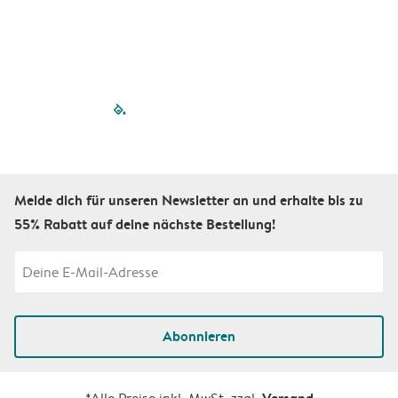
filled-pagination
outlined-paginatio
outlined-paginat
outlined-pagin
outlined-pag
outlined-p
Melde dich für unseren Newsletter an und erhalte bis zu
55% Rabatt auf deine nächste Bestellung!
Abonnieren