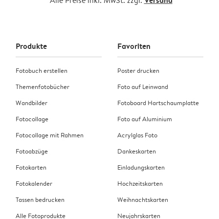
Versand
*Alle Preise inkl. MwSt. zzgl.
Produkte
Favoriten
Fotobuch erstellen
Poster drucken
Themenfotobücher
Foto auf Leinwand
Wandbilder
Fotoboard Hartschaumplatte
Fotocollage
Foto auf Aluminium
Fotocollage mit Rahmen
Acrylglas Foto
Fotoabzüge
Dankeskarten
Fotokarten
Einladungskarten
Fotokalender
Hochzeitskarten
Tassen bedrucken
Weihnachtskarten
Alle Fotoprodukte
Neujahrskarten