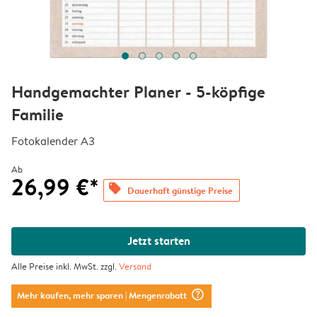
Handgemachter Planer - 5-köpfige
Familie
Fotokalender A3
Ab
26,99 €*
offers
Dauerhaft günstige Preise
Jetzt starten
Alle Preise inkl. MwSt. zzgl.
Versand
question_mark_circle
Mehr kaufen, mehr sparen
| Mengenrabatt