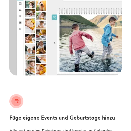
calendar_plus
Füge eigene Events und Geburtstage hinzu
Alle nationalen Feiertage sind bereits im Kalender