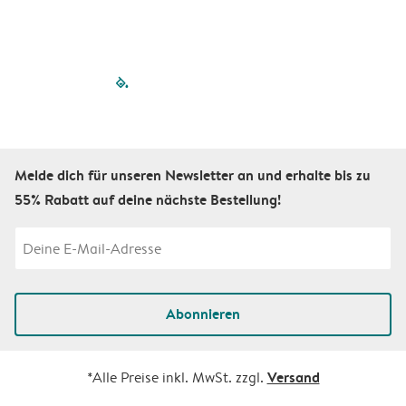
filled-pagination
outlined-paginatio
outlined-paginat
outlined-pagin
outlined-pag
outlined-p
Melde dich für unseren Newsletter an und erhalte bis zu
55% Rabatt auf deine nächste Bestellung!
Abonnieren
Versand
*Alle Preise inkl. MwSt. zzgl.