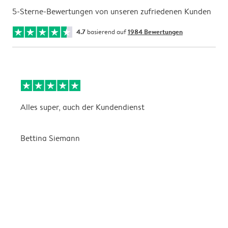
5-Sterne-Bewertungen von unseren zufriedenen Kunden
4.7
basierend auf
1984 Bewertungen
Alles super, auch der Kundendienst
D
Bettina Siemann