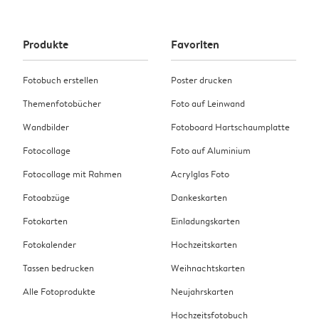
Produkte
Favoriten
Fotobuch erstellen
Poster drucken
Themenfotobücher
Foto auf Leinwand
Wandbilder
Fotoboard Hartschaumplatte
Fotocollage
Foto auf Aluminium
Fotocollage mit Rahmen
Acrylglas Foto
Fotoabzüge
Dankeskarten
Fotokarten
Einladungskarten
Fotokalender
Hochzeitskarten
Tassen bedrucken
Weihnachtskarten
Alle Fotoprodukte
Neujahrskarten
Hochzeitsfotobuch