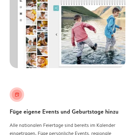
calendar_plus
Füge eigene Events und Geburtstage hinzu
Alle nationalen Feiertage sind bereits im Kalender
eingetragen. Füge persönliche Events, regionale