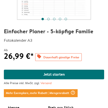
Einfacher Planer - 5-köpfige Familie
Fotokalender A3
Ab
26,99 €*
offers
Dauerhaft günstige Preise
Jetzt starten
Alle Preise inkl. MwSt. zzgl.
Versand
question_mark_circle
Mehr Exemplare, mehr Rabatt
| Mengenrabatt
Menge
Preis pro Stück