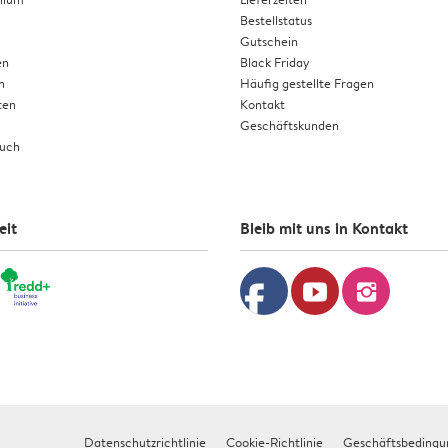
Bestellstatus
Gutschein
en
Black Friday
n
Häufig gestellte Fragen
ten
Kontakt
Geschäftskunden
buch
eit
Bleib mit uns in Kontakt
facebook
youtube
instagram
Datenschutzrichtlinie
Cookie-Richtlinie
Geschäftsbedingu