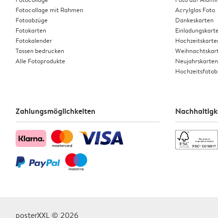
Fotocollage mit Rahmen
Acrylglas Foto
Fotoabzüge
Dankeskarten
Fotokarten
Einladungskart
Fotokalender
Hochzeitskarte
Tassen bedrucken
Weihnachtskar
Alle Fotoprodukte
Neujahrskarten
Hochzeitsfoto
Zahlungsmöglichkeiten
Nachhaltigk
posterXXL © 2026