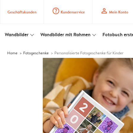
question_mark_circle
profile
Geschäftskunden
Kundenservice
Mein Konto
Wandbilder
Wandbilder mit Rahmen
Fotobuch erste
slim_arrow_down
slim_arrow_down
Home
Fotogeschenke
Personalisierte Fotogeschenke für Kinder