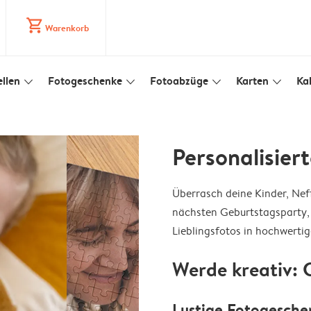
shopping_cart
Warenkorb
llen
Fotogeschenke
Fotoabzüge
Karten
Ka
slim_arrow_down
slim_arrow_down
slim_arrow_down
slim_arrow_down
Personalisier
Überrasch deine Kinder, Nef
nächsten Geburtstagsparty, 
Lieblingsfotos in hochwertig
Werde kreativ: 
Lustige Fotogesche