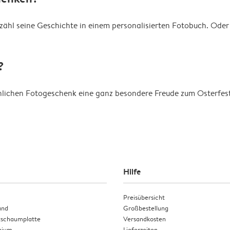
rzähl seine Geschichte in einem personalisierten Fotobuch. Ode
?
lichen Fotogeschenk eine ganz besondere Freude zum Osterfest. 
Hilfe
Preisübersicht
and
Großbestellung
tschaumplatte
Versandkosten
nium
Lieferzeiten