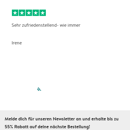
Sehr zufriedenstellend- wie immer
W
s
Irene
C
filled-pagination
outlined-paginatio
outlined-paginat
outlined-pagin
outlined-pag
outlined-p
Melde dich für unseren Newsletter an und erhalte bis zu
55% Rabatt auf deine nächste Bestellung!