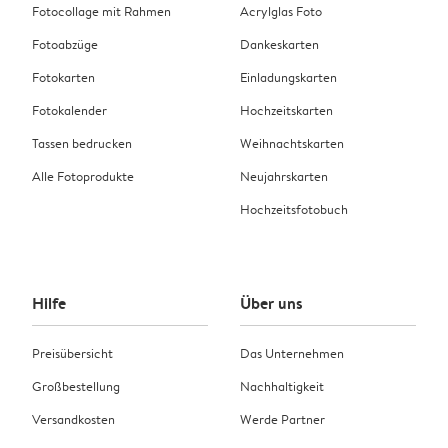
Fotocollage mit Rahmen
Acrylglas Foto
Fotoabzüge
Dankeskarten
Fotokarten
Einladungskarten
Fotokalender
Hochzeitskarten
Tassen bedrucken
Weihnachtskarten
Alle Fotoprodukte
Neujahrskarten
Hochzeitsfotobuch
Hilfe
Über uns
Preisübersicht
Das Unternehmen
Großbestellung
Nachhaltigkeit
Versandkosten
Werde Partner