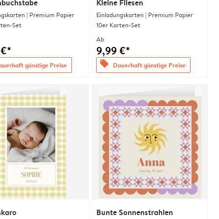
enbuchstabe
Kleine Fliesen
ngskarten | Premium Papier
Einladungskarten | Premium Papier
rten-Set
10er Karten-Set
Ab
 €*
9,99 €*
offers
uerhaft günstige Preise
Dauerhaft günstige Preise
karo
Bunte Sonnenstrahlen