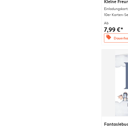
Kleine Freu
Einladungskart
10er Karten-Se
Ab
7,99 €*
offers
Dauerhaf
Fantasiebu