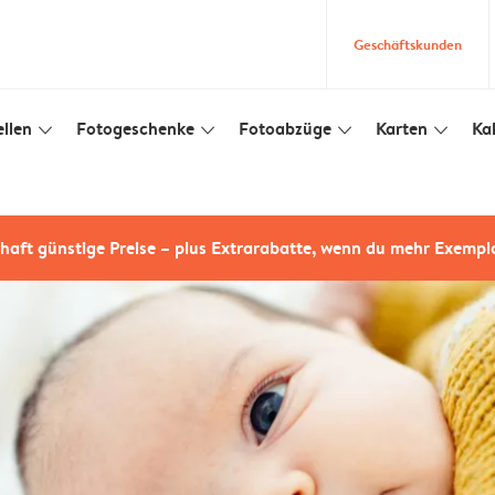
Geschäftskunden
llen
Fotogeschenke
Fotoabzüge
Karten
Ka
slim_arrow_down
slim_arrow_down
slim_arrow_down
slim_arrow_down
haft günstige Preise – plus Extrarabatte, wenn du mehr Exempl