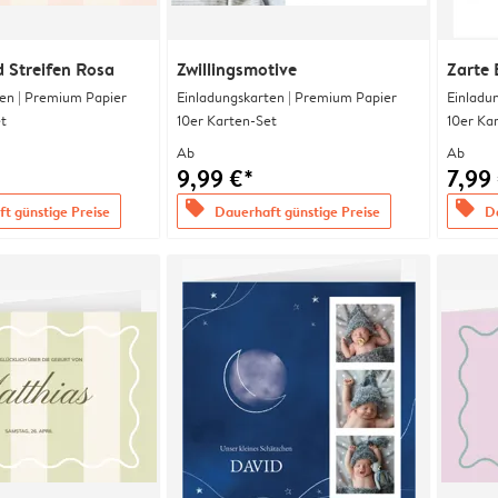
 Streifen Rosa
Zwillingsmotive
Zarte 
en | Premium Papier
Einladungskarten | Premium Papier
Einladu
t
10er Karten-Set
10er Ka
Ab
Ab
9,99 €*
7,99
offers
offers
t günstige Preise
Dauerhaft günstige Preise
Da