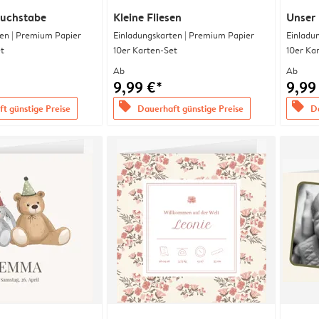
uchstabe
Kleine Fliesen
Unser 
en | Premium Papier
Einladungskarten | Premium Papier
Einladu
t
10er Karten-Set
10er Ka
Ab
Ab
9,99 €*
9,99
offers
offers
t günstige Preise
Dauerhaft günstige Preise
Da