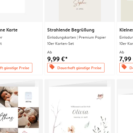
ine Karte
Strahlende Begrüßung
Kleine
er
Einladungskarten | Premium Papier
Einladu
t
10er Karten-Set
10er Ka
Ab
Ab
9,99 €*
7,99
offers
offers
t günstige Preise
Dauerhaft günstige Preise
Da