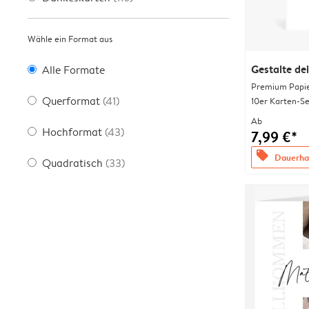
Wähle ein Format aus
Gestalte de
Alle Formate
Premium Papi
Querformat
(41)
10er Karten-Se
Ab
Hochformat
(43)
7,99 €*
offers
Dauerhaf
Quadratisch
(33)