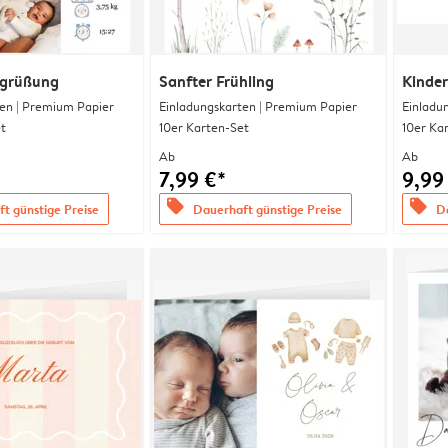
egrüßung
Sanfter Frühling
Kinde
en | Premium Papier
Einladungskarten | Premium Papier
Einladu
t
10er Karten-Set
10er Ka
Ab
Ab
7,99 €*
9,99
offers
offers
t günstige Preise
Dauerhaft günstige Preise
Da