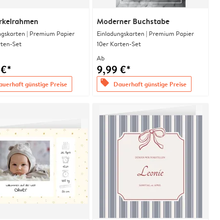
rkelrahmen
Moderner Buchstabe
ngskarten | Premium Papier
Einladungskarten | Premium Papier
rten-Set
10er Karten-Set
Ab
 €*
9,99 €*
offers
uerhaft günstige Preise
Dauerhaft günstige Preise