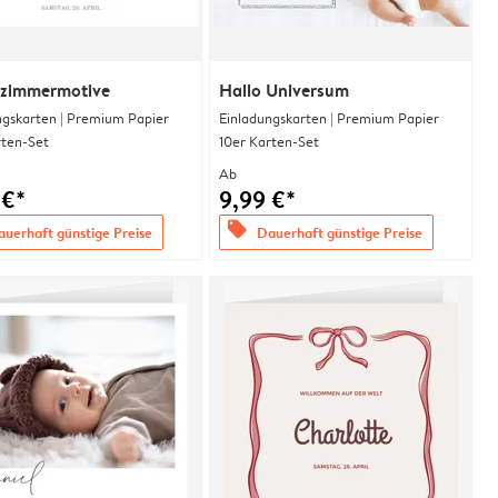
rzimmermotive
Hallo Universum
ngskarten | Premium Papier
Einladungskarten | Premium Papier
rten-Set
10er Karten-Set
Ab
 €*
9,99 €*
offers
uerhaft günstige Preise
Dauerhaft günstige Preise