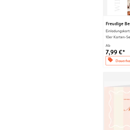
Freudige B
Einladungskart
10er Karten-Se
Ab
7,99 €*
offers
Dauerhaf