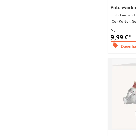
Patchworkb
Einladungskart
10er Karten-Se
Ab
9,99 €*
offers
Dauerhaf