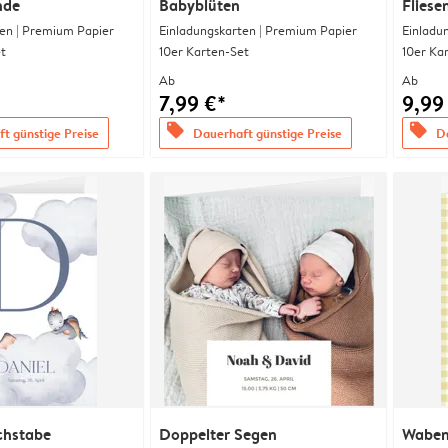
nde
Babyblüten
Flies
en | Premium Papier
Einladungskarten | Premium Papier
Einladu
t
10er Karten-Set
10er Ka
Ab
Ab
7,99 €*
9,99
offers
offers
t günstige Preise
Dauerhaft günstige Preise
Da
chstabe
Doppelter Segen
Waben