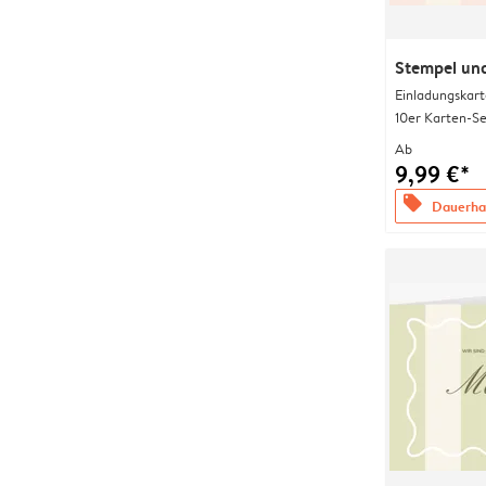
Stempel und
Einladungskart
10er Karten-Se
Ab
9,99 €*
offers
Dauerhaf