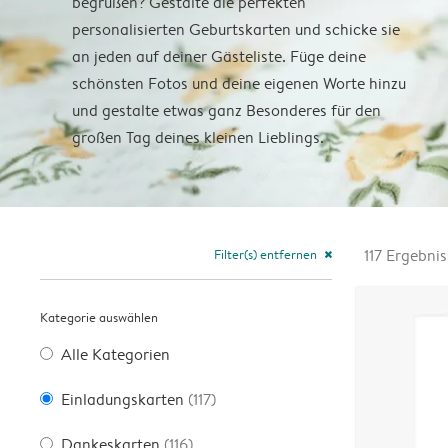
begrüßen? Gestalte die perfekten
personalisierten Geburtskarten und schicke sie
an jeden auf deiner Gästeliste. Füge deine
schönsten Fotos und deine eigenen Worte hinzu
und gestalte etwas ganz Besonderes für den
großen Tag deines kleinen Lieblings.
Filter(s) entfernen
117
Ergebnis
close
Kategorie auswählen
Alle Kategorien
Einladungskarten
(117)
Dankeskarten
(116)