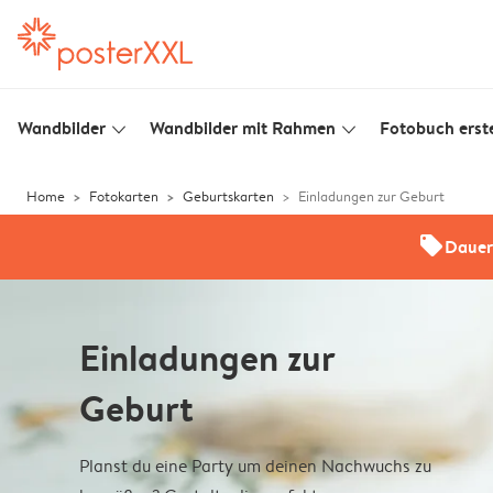
Wandbilder
Wandbilder mit Rahmen
Fotobuch erste
slim_arrow_down
slim_arrow_down
Home
Fotokarten
Geburtskarten
Einladungen zur Geburt
offers
Dauer
Einladungen zur
Geburt
Planst du eine Party um deinen Nachwuchs zu