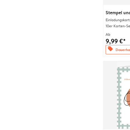
Stempel und
Einladungskart
10er Karten-Se
Ab
9,99 €*
offers
Dauerhaf