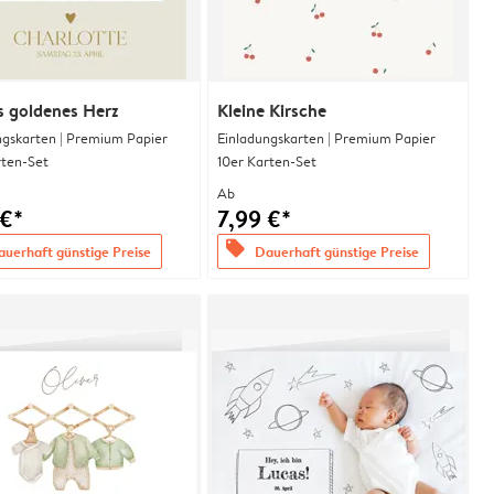
s goldenes Herz
Kleine Kirsche
ngskarten | Premium Papier
Einladungskarten | Premium Papier
rten-Set
10er Karten-Set
Ab
 €*
7,99 €*
offers
uerhaft günstige Preise
Dauerhaft günstige Preise