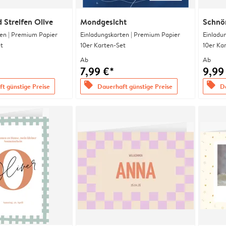
 Streifen Olive
Mondgesicht
Schnö
en | Premium Papier
Einladungskarten | Premium Papier
Einladu
t
10er Karten-Set
10er Ka
Ab
Ab
7,99 €*
9,99
offers
offers
t günstige Preise
Dauerhaft günstige Preise
Da