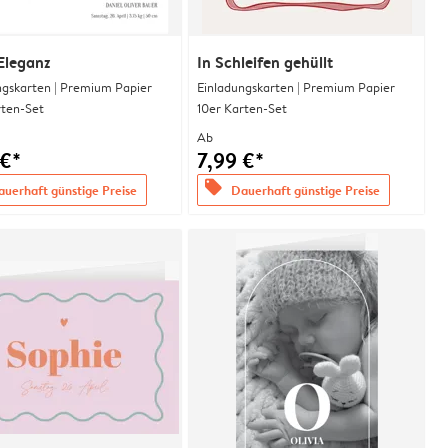
Eleganz
In Schleifen gehüllt
ngskarten | Premium Papier
Einladungskarten | Premium Papier
rten-Set
10er Karten-Set
Ab
 €*
7,99 €*
offers
uerhaft günstige Preise
Dauerhaft günstige Preise