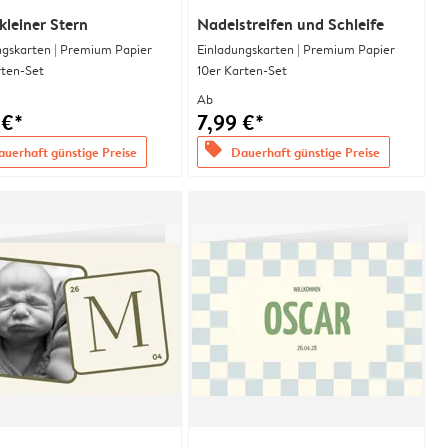
kleiner Stern
Nadelstreifen und Schleife
ngskarten | Premium Papier
Einladungskarten | Premium Papier
rten-Set
10er Karten-Set
Ab
 €*
7,99 €*
offers
uerhaft günstige Preise
Dauerhaft günstige Preise