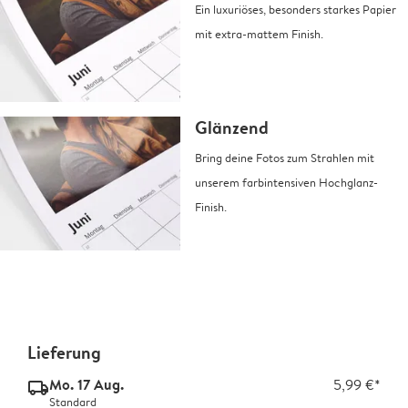
Ein luxuriöses, besonders starkes Papier
mit extra-mattem Finish.
Glänzend
Bring deine Fotos zum Strahlen mit
unserem farbintensiven Hochglanz-
Finish.
Lieferung
Mo. 17 Aug.
5,99 €*
delivery_standard_v2
Standard