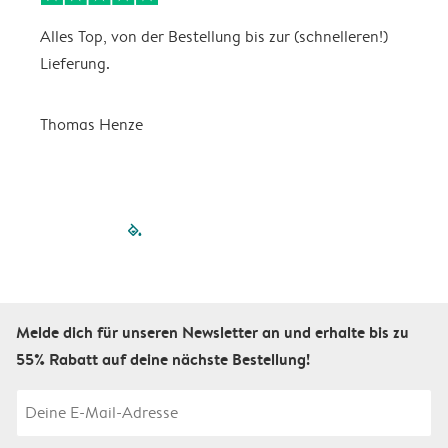
Alles Top, von der Bestellung bis zur (schnelleren!)
B
Lieferung.
R
u
Thomas Henze
filled-pagination
outlined-paginatio
outlined-paginat
outlined-pagin
outlined-pag
outlined-p
Melde dich für unseren Newsletter an und erhalte bis zu
55% Rabatt auf deine nächste Bestellung!