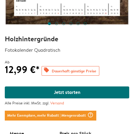
Holzhintergründe
Fotokalender Quadratisch
Ab
12,99 €*
offers
Dauerhaft günstige Preise
Jetzt starten
Alle Preise inkl. MwSt. zzgl.
Versand
question_mark_circle
Mehr Exemplare, mehr Rabatt
| Mengenrabatt
Menge
Preis pro Stück