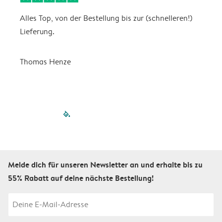
Alles Top, von der Bestellung bis zur (schnelleren!)
B
Lieferung.
R
u
Thomas Henze
filled-pagination
outlined-paginatio
outlined-paginat
outlined-pagin
outlined-pag
outlined-p
Melde dich für unseren Newsletter an und erhalte bis zu
55% Rabatt auf deine nächste Bestellung!