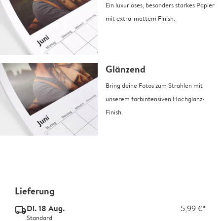
Ein luxuriöses, besonders starkes Papier
mit extra-mattem Finish.
Glänzend
Bring deine Fotos zum Strahlen mit
unserem farbintensiven Hochglanz-
Finish.
Lieferung
Di. 18 Aug.
5,99 €*
delivery_standard_v2
Standard