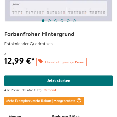
Farbenfroher Hintergrund
Fotokalender Quadratisch
Ab
12,99 €*
offers
Dauerhaft günstige Preise
Jetzt starten
Alle Preise inkl. MwSt. zzgl.
Versand
question_mark_circle
Mehr Exemplare, mehr Rabatt
| Mengenrabatt
Menge
Preis pro Stück