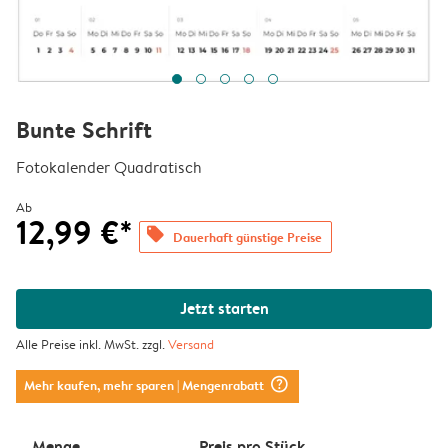
Bunte Schrift
Fotokalender Quadratisch
Ab
12,99 €*
offers
Dauerhaft günstige Preise
Jetzt starten
Alle Preise inkl. MwSt. zzgl.
Versand
question_mark_circle
Mehr kaufen, mehr sparen
| Mengenrabatt
Menge
Preis pro Stück