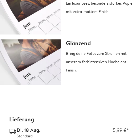
Ein luxuriöses, besonders starkes Papier
mit extra-mattem Finish.
Glänzend
Bring deine Fotos zum Strahlen mit
unserem farbintensiven Hochglanz-
Finish.
Lieferung
Di. 18 Aug.
5,99 €*
delivery_standard_v2
Standard