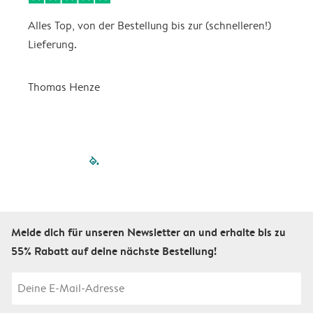
Alles Top, von der Bestellung bis zur (schnelleren!)
B
Lieferung.
R
u
Thomas Henze
filled-pagination
outlined-paginatio
outlined-paginat
outlined-pagin
outlined-pag
outlined-p
Melde dich für unseren Newsletter an und erhalte bis zu
55% Rabatt auf deine nächste Bestellung!