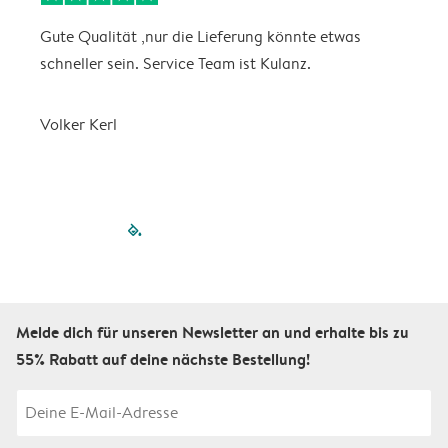
Gute Qualität ,nur die Lieferung könnte etwas
S
schneller sein. Service Team ist Kulanz.
Volker Kerl
filled-pagination
outlined-paginatio
outlined-paginat
outlined-pagin
outlined-pag
outlined-p
Melde dich für unseren Newsletter an und erhalte bis zu
55% Rabatt auf deine nächste Bestellung!