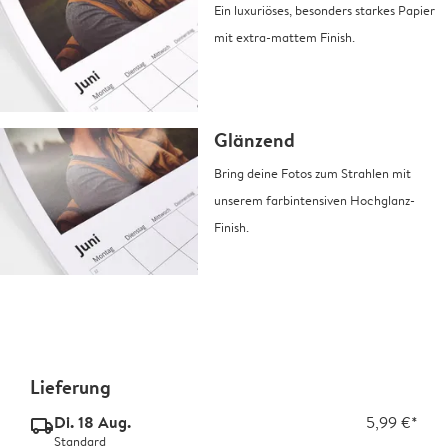
Ein luxuriöses, besonders starkes Papier
mit extra-mattem Finish.
Glänzend
Bring deine Fotos zum Strahlen mit
unserem farbintensiven Hochglanz-
Finish.
Lieferung
Di. 18 Aug.
5,99 €*
delivery_standard_v2
Standard