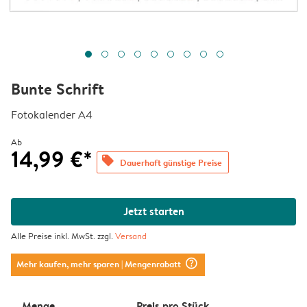
Bunte Schrift
Fotokalender A4
Ab
14,99 €*
offers
Dauerhaft günstige Preise
Jetzt starten
Alle Preise inkl. MwSt. zzgl.
Versand
question_mark_circle
Mehr kaufen, mehr sparen
| Mengenrabatt
Menge
Preis pro Stück