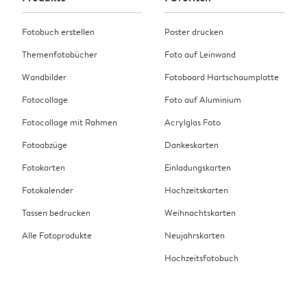
Fotobuch erstellen
Poster drucken
Themenfotobücher
Foto auf Leinwand
Wandbilder
Fotoboard Hartschaumplatte
Fotocollage
Foto auf Aluminium
Fotocollage mit Rahmen
Acrylglas Foto
Fotoabzüge
Dankeskarten
Fotokarten
Einladungskarten
Fotokalender
Hochzeitskarten
Tassen bedrucken
Weihnachtskarten
Alle Fotoprodukte
Neujahrskarten
Hochzeitsfotobuch