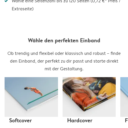
Wähle eine Seitenzahl bis zu 120 Seiten (0,72 €* Preis /
Extraseite)
Wähle den perfekten Einband
Ob trendig und flexibel oder klassisch und robust – finde
den Einband, der perfekt zu dir passt und starte direkt
mit der Gestaltung.
Softcover
Hardcover
F