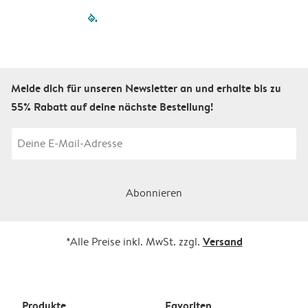
filled-pagination
outlined-paginatio
outlined-paginat
outlined-pagin
outlined-pag
outlined-p
Melde dich für unseren Newsletter an und erhalte bis zu
55% Rabatt auf deine nächste Bestellung!
Abonnieren
Versand
*Alle Preise inkl. MwSt. zzgl.
Produkte
Favoriten