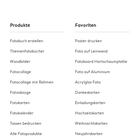
Produkte
Favoriten
Fotobuch erstellen
Poster drucken
Themenfotobücher
Foto auf Leinwand
Wandbilder
Fotoboard Hartschaumplatte
Fotocollage
Foto auf Aluminium
Fotocollage mit Rahmen
Acrylglas Foto
Fotoabzüge
Dankeskarten
Fotokarten
Einladungskarten
Fotokalender
Hochzeitskarten
Tassen bedrucken
Weihnachtskarten
Alle Fotoprodukte
Neujahrskarten