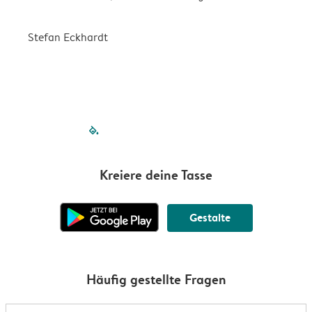
Stefan Eckhardt
K
filled-pagination
outlined-paginatio
outlined-paginat
outlined-pagin
outlined-pag
outlined-p
Kreiere deine Tasse
Gestalte
Häufig gestellte Fragen