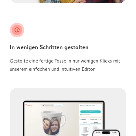
clock_check
In wenigen Schritten gestalten
Gestalte eine fertige Tasse in nur wenigen Klicks mit
unserem einfachen und intuitiven Editor.