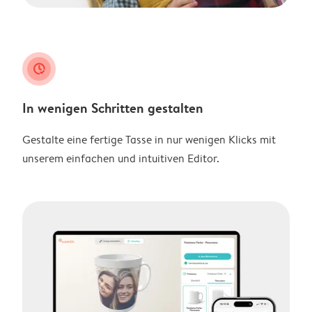
clock_check
In wenigen Schritten gestalten
Gestalte eine fertige Tasse in nur wenigen Klicks mit
unserem einfachen und intuitiven Editor.