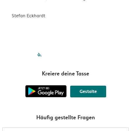
Stefan Eckhardt
K
filled-pagination
outlined-paginatio
outlined-paginat
outlined-pagin
outlined-pag
outlined-p
Kreiere deine Tasse
Gestalte
Häufig gestellte Fragen