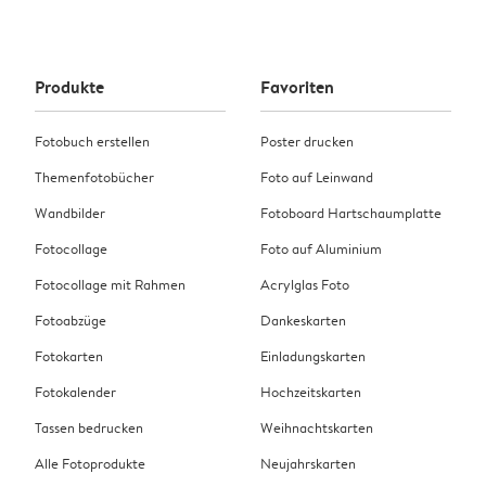
Produkte
Favoriten
Fotobuch erstellen
Poster drucken
Themenfotobücher
Foto auf Leinwand
Wandbilder
Fotoboard Hartschaumplatte
Fotocollage
Foto auf Aluminium
Fotocollage mit Rahmen
Acrylglas Foto
Fotoabzüge
Dankeskarten
Fotokarten
Einladungskarten
Fotokalender
Hochzeitskarten
Tassen bedrucken
Weihnachtskarten
Alle Fotoprodukte
Neujahrskarten