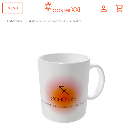
profile
shopping_cart
MENU
Fototasse
Astrologie Farbverlauf – Schütze