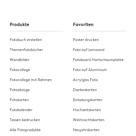
Produkte
Favoriten
Fotobuch erstellen
Poster drucken
Themenfotobücher
Foto auf Leinwand
Wandbilder
Fotoboard Hartschaumplatte
Fotocollage
Foto auf Aluminium
Fotocollage mit Rahmen
Acrylglas Foto
Fotoabzüge
Dankeskarten
Fotokarten
Einladungskarten
Fotokalender
Hochzeitskarten
Tassen bedrucken
Weihnachtskarten
Alle Fotoprodukte
Neujahrskarten