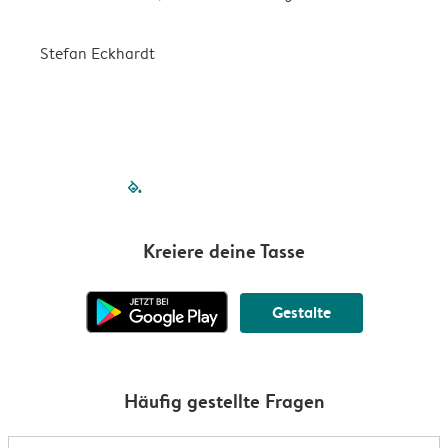
Stefan Eckhardt
K
filled-pagination
outlined-paginatio
outlined-paginat
outlined-pagin
outlined-pag
outlined-p
Kreiere deine Tasse
Gestalte
Häufig gestellte Fragen