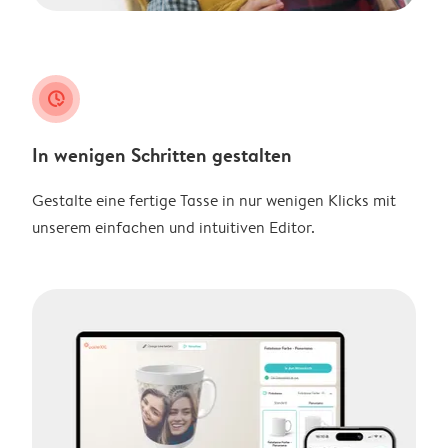
clock_check
In wenigen Schritten gestalten
Gestalte eine fertige Tasse in nur wenigen Klicks mit
unserem einfachen und intuitiven Editor.