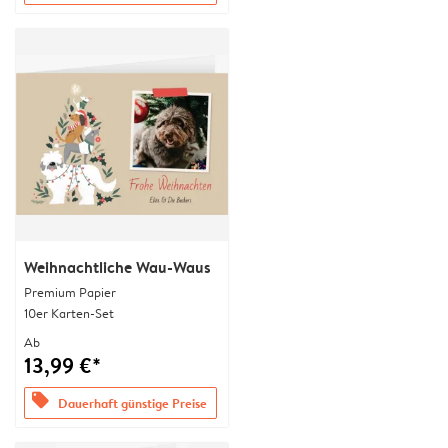
Weihnachtliche Wau-Waus
Premium Papier
10er Karten-Set
Ab
13,99 €*
offers
Dauerhaft günstige Preise