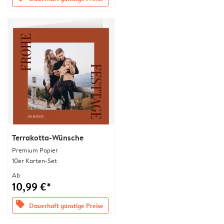
Terrakotta-Wünsche
Premium Papier
10er Karten-Set
Ab
10,99 €*
offers
Dauerhaft günstige Preise