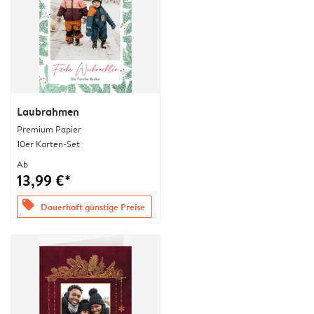
Laubrahmen
Premium Papier
10er Karten-Set
Ab
13,99 €*
offers
Dauerhaft günstige Preise