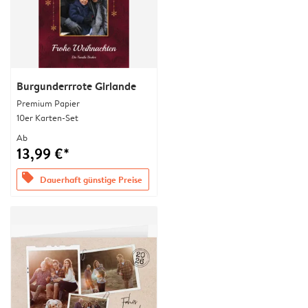
Burgunderrrote Girlande
Premium Papier
10er Karten-Set
Ab
13,99 €*
offers
Dauerhaft günstige Preise