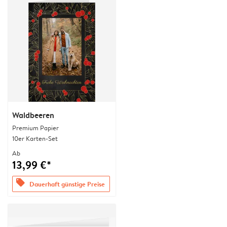
Waldbeeren
Premium Papier
10er Karten-Set
Ab
13,99 €*
offers
Dauerhaft günstige Preise