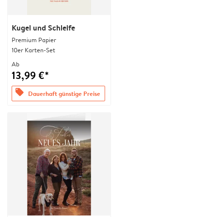
Kugel und Schleife
Premium Papier
10er Karten-Set
Ab
13,99 €*
offers
Dauerhaft günstige Preise