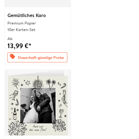
Gemütliches Karo
Premium Papier
10er Karten-Set
Ab
13,99 €*
offers
Dauerhaft günstige Preise