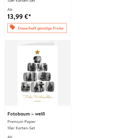
10er Karten-Set
Ab
13,99 €*
offers
Dauerhaft günstige Preise
Fotobaum – weiß
Premium Papier
10er Karten-Set
Ab