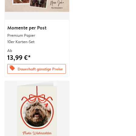
Momente per Post
Premium Papier
10er Karten-Set
Ab
13,99 €*
offers
Dauerhaft günstige Preise