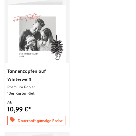
Tannenzapfen auf
Winterweiß
Premium Papier
10er Karten-Set
Ab
10,99 €*
offers
Dauerhaft günstige Preise