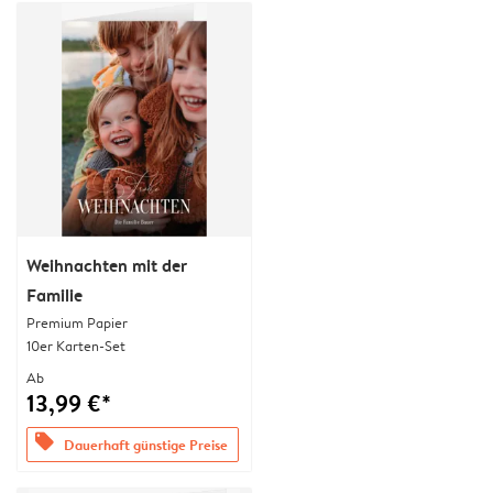
Weihnachten mit der
Familie
Premium Papier
10er Karten-Set
Ab
13,99 €*
offers
Dauerhaft günstige Preise