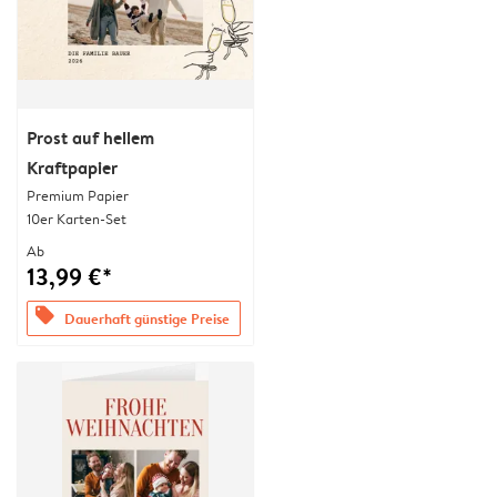
Prost auf hellem
Kraftpapier
Premium Papier
10er Karten-Set
Ab
13,99 €*
offers
Dauerhaft günstige Preise