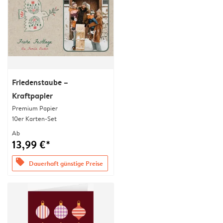
Friedenstaube –
Kraftpapier
Premium Papier
10er Karten-Set
Ab
13,99 €*
offers
Dauerhaft günstige Preise