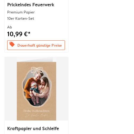
Prickelndes Feuerwerk
Premium Papier
10er Karten-Set
Ab
10,99 €*
offers
Dauerhaft günstige Preise
Kraftpapier und Schleife