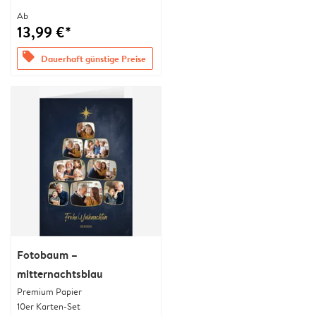
Ab
13,99 €*
offers
Dauerhaft günstige Preise
Fotobaum –
mitternachtsblau
Premium Papier
10er Karten-Set