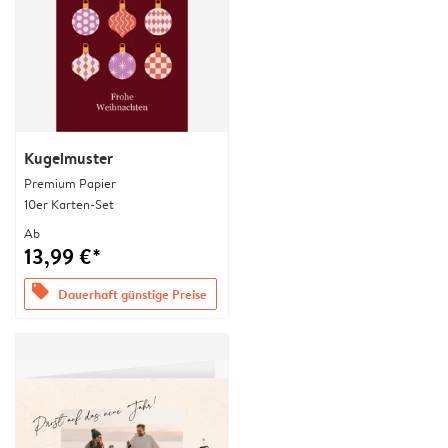
Kugelmuster
Premium Papier
10er Karten-Set
Ab
13,99 €*
offers
Dauerhaft günstige Preise