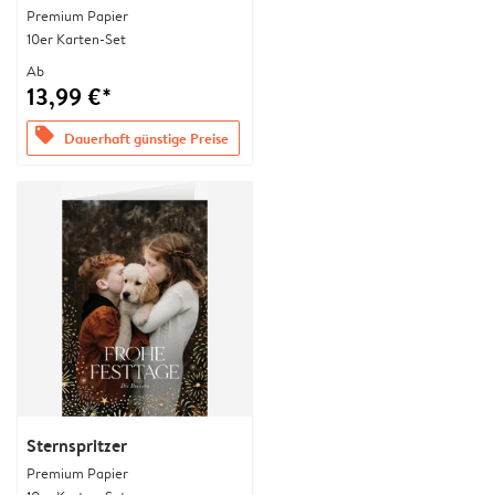
Premium Papier
10er Karten-Set
Ab
13,99 €*
offers
Dauerhaft günstige Preise
Sternspritzer
Premium Papier