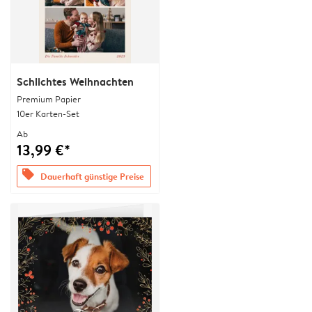
Schlichtes Weihnachten
Premium Papier
10er Karten-Set
Ab
13,99 €*
offers
Dauerhaft günstige Preise