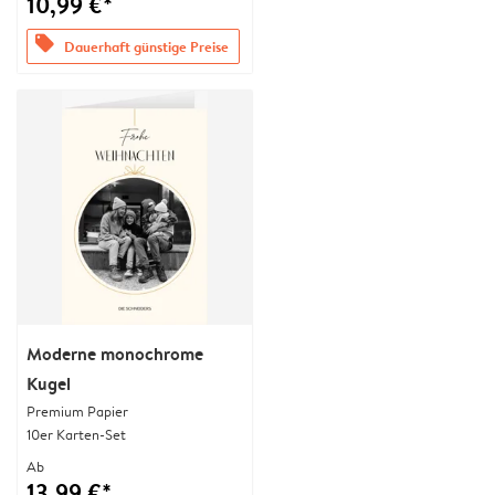
10,99 €*
offers
Dauerhaft günstige Preise
Moderne monochrome
Kugel
Premium Papier
10er Karten-Set
Ab
13,99 €*