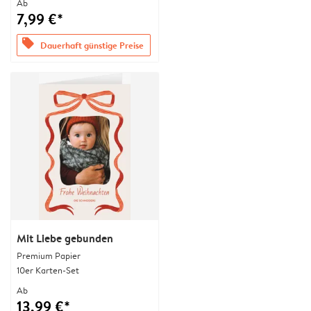
Ab
7,99 €*
offers
Dauerhaft günstige Preise
Mit Liebe gebunden
Premium Papier
10er Karten-Set
Ab
13,99 €*