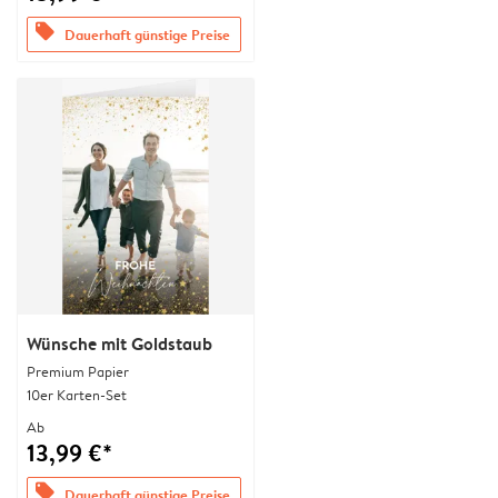
offers
Dauerhaft günstige Preise
Wünsche mit Goldstaub
Premium Papier
10er Karten-Set
Ab
13,99 €*
offers
Dauerhaft günstige Preise