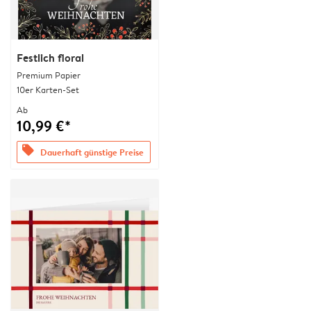
Festlich floral
Premium Papier
10er Karten-Set
Ab
10,99 €*
offers
Dauerhaft günstige Preise