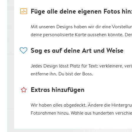
image_placeholder
Füge alle deine eigenen Fotos hin
Mit unseren Designs haben wir dir eine Vorstell
deine personalisierte Karte aussehen könnte. Der R
heart
Sag es auf deine Art und Weise
Jedes Design lässt Platz für Text: verkleinere, v
entferne ihn. Du bist der Boss.
star_outline
Extras hinzufügen
Wir haben alles abgedeckt. Ändere die Hintergr
Fotorahmen hinzu. Wähle aus hunderten verschie