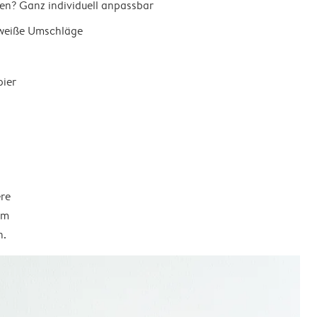
en? Ganz individuell anpassbar
 weiße Umschläge
pier
ere
em
n.