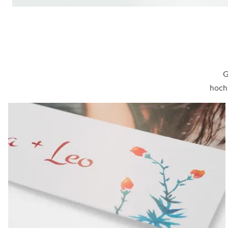
G
hochw