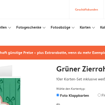
Geschäftskunden
llen
Fotogeschenke
Fotoabzüge
Karten
Ka
slim_arrow_down
slim_arrow_down
slim_arrow_down
slim_arrow_down
haft günstige Preise – plus Extrarabatte, wenn du mehr Exempl
Grüner Zierr
10er Karten-Set inklusive we
Wähle den Kartentyp:
Foto Klappkarten
F
Ab