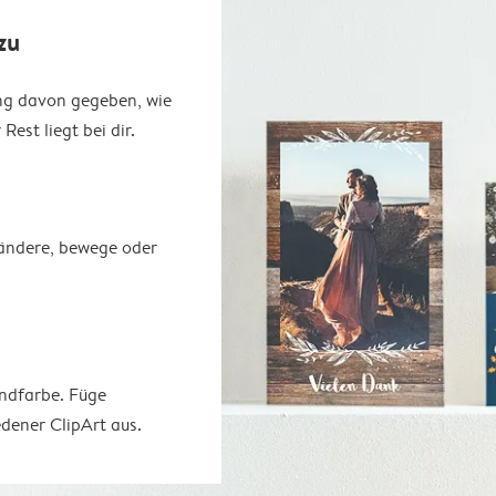
zu
ung davon gegeben, wie
est liegt bei dir.
erändere, bewege oder
undfarbe. Füge
dener ClipArt aus.