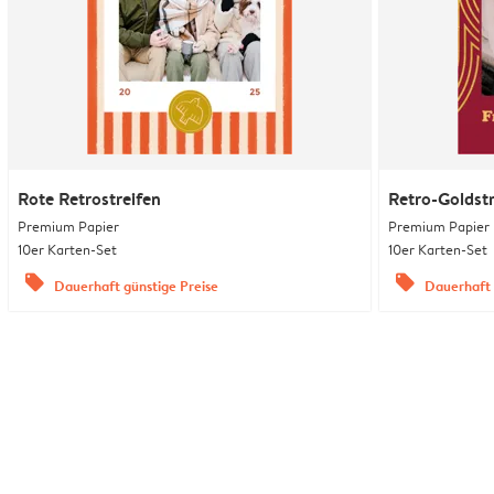
Rote Retrostreifen
Retro-Goldstr
Premium Papier
Premium Papier
10er Karten-Set
10er Karten-Set
offers
offers
Dauerhaft günstige Preise
Dauerhaft 