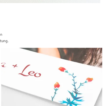
in
itung.