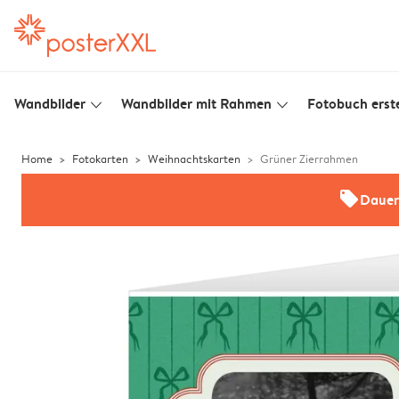
Wandbilder
Wandbilder mit Rahmen
Fotobuch erste
slim_arrow_down
slim_arrow_down
Home
Fotokarten
Weihnachtskarten
Grüner Zierrahmen
offers
Dauer