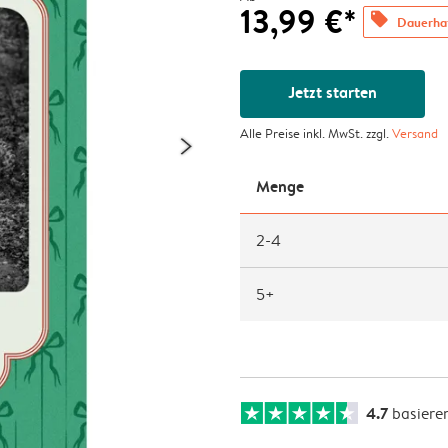
13,99 €*
offers
Dauerhaf
Jetzt starten
Alle Preise inkl. MwSt. zzgl.
Versand
Menge
2-4
5+
4.7
basiere