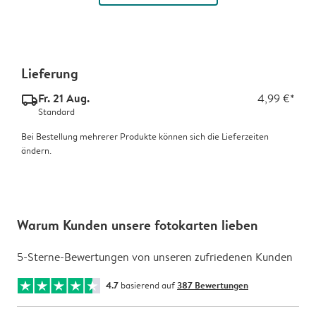
Lieferung
Fr. 21 Aug.
4,99 €*
delivery_standard_v2
Standard
Bei Bestellung mehrerer Produkte können sich die Lieferzeiten
ändern.
Warum Kunden unsere fotokarten lieben
5-Sterne-Bewertungen von unseren zufriedenen Kunden
4.7
basierend auf
387 Bewertungen