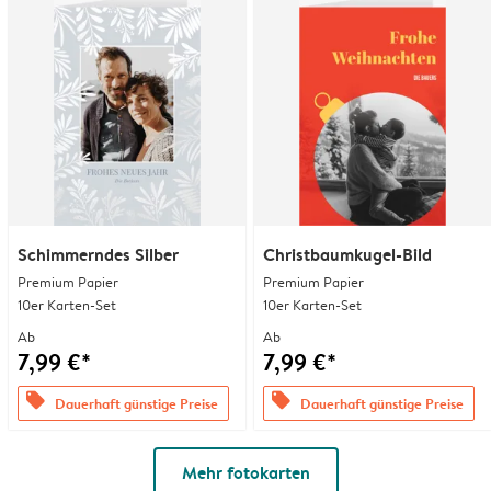
Schimmerndes Silber
Christbaumkugel-Bild
Premium Papier
Premium Papier
10er Karten-Set
10er Karten-Set
Ab
Ab
7,99 €*
7,99 €*
offers
offers
Dauerhaft günstige Preise
Dauerhaft günstige Preise
Mehr fotokarten