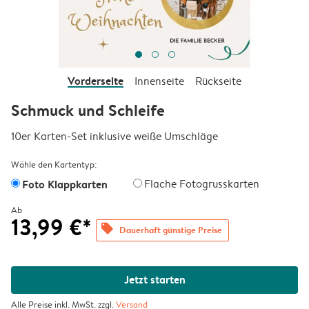
Vorderseite
Innenseite
Rückseite
Schmuck und Schleife
10er Karten-Set inklusive weiße Umschläge
Wähle den Kartentyp:
Foto Klappkarten
Flache Fotogrusskarten
Ab
13,99 €*
offers
Dauerhaft günstige Preise
Jetzt starten
Alle Preise inkl. MwSt. zzgl.
Versand