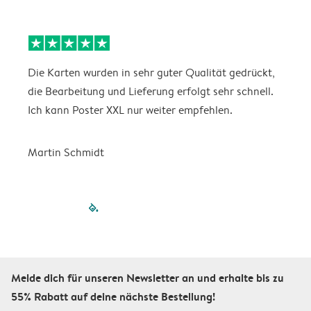
Die Karten wurden in sehr guter Qualität gedrückt,
E
die Bearbeitung und Lieferung erfolgt sehr schnell.
i
Ich kann Poster XXL nur weiter empfehlen.
Martin Schmidt
filled-pagination
outlined-paginatio
outlined-paginat
outlined-pagin
outlined-pag
outlined-p
Melde dich für unseren Newsletter an und erhalte bis zu
55% Rabatt auf deine nächste Bestellung!