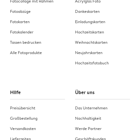
Fotocollage mit Rahmen
Acrylglas Foto
Fotoabzüge
Dankeskarten
Fotokarten
Einladungskarten
Fotokalender
Hochzeitskarten
Tassen bedrucken
Weihnachtskarten
Alle Fotoprodukte
Neujahrskarten
Hochzeitsfotobuch
Hilfe
Über uns
Preisübersicht
Das Unternehmen
Großbestellung
Nachhaltigkeit
Versandkosten
Werde Partner
Lieferzeiten
Geschäftskunden