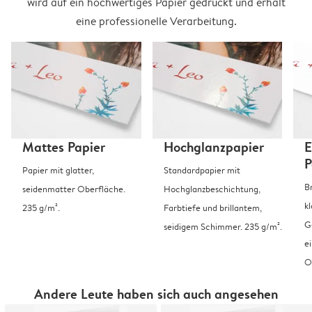
wird auf ein hochwertiges Papier gedruckt und erhält
eine professionelle Verarbeitung.
Mattes Papier
Hochglanzpapier
E
P
Papier mit glatter,
Standardpapier mit
B
seidenmatter Oberfläche.
Hochglanzbeschichtung,
k
235 g/m².
Farbtiefe und brillantem,
G
seidigem Schimmer. 235 g/m².
e
O
Andere Leute haben sich auch angesehen