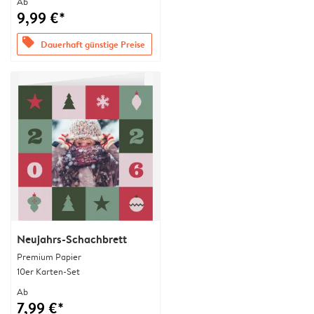
Ab
9,99 €*
offers
Dauerhaft günstige Preise
Neujahrs-Schachbrett
Premium Papier
10er Karten-Set
Ab
7,99 €*