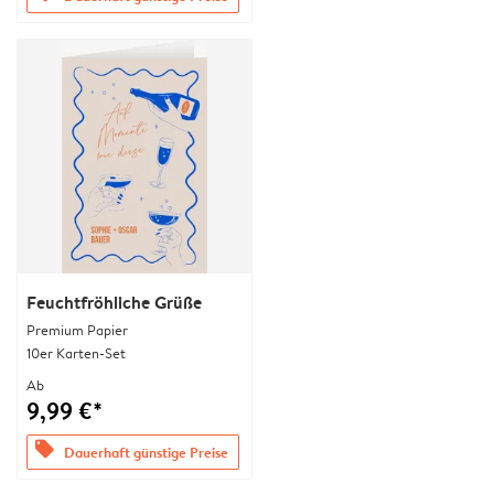
Feuchtfröhliche Grüße
Premium Papier
10er Karten-Set
Ab
9,99 €*
offers
Dauerhaft günstige Preise