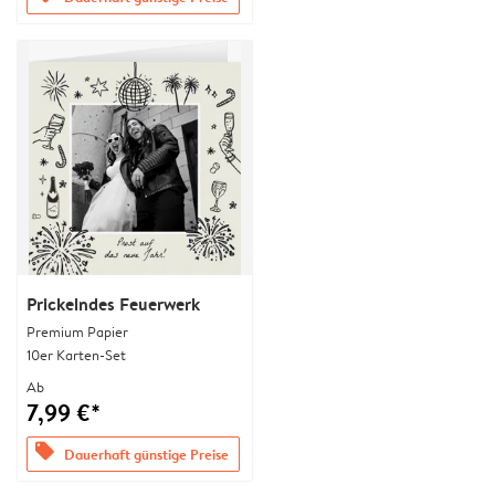
Prickelndes Feuerwerk
Premium Papier
10er Karten-Set
Ab
7,99 €*
offers
Dauerhaft günstige Preise