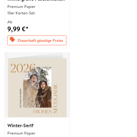
Premium Papier
10er Karten-Set
Ab
9,99 €*
offers
Dauerhaft günstige Preise
Winter-Serif
Premium Papier