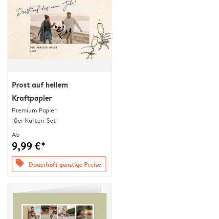
Prost auf hellem
Kraftpapier
Premium Papier
10er Karten-Set
Ab
9,99 €*
offers
Dauerhaft günstige Preise