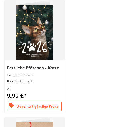
Festliche Pfötchen - Katze
Premium Papier
10er Karten-Set
Ab
9,99 €*
offers
Dauerhaft günstige Preise