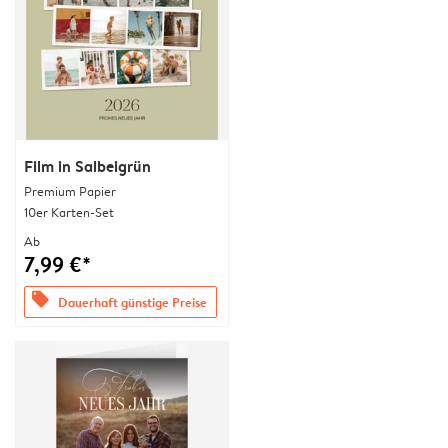
Film in Salbeigrün
Premium Papier
10er Karten-Set
Ab
7,99 €*
offers
Dauerhaft günstige Preise