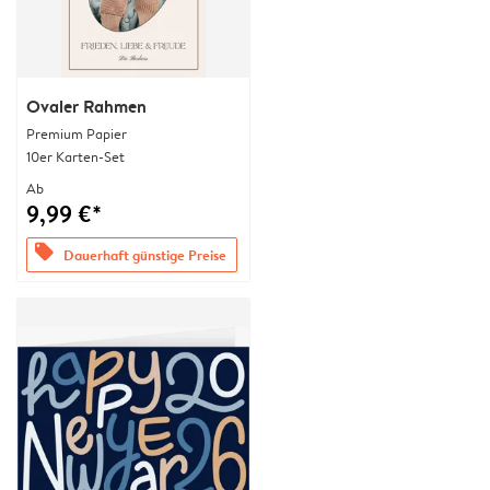
Ovaler Rahmen
Premium Papier
10er Karten-Set
Ab
9,99 €*
offers
Dauerhaft günstige Preise