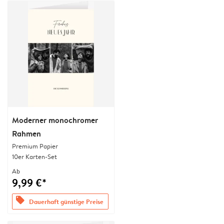
Moderner monochromer
Rahmen
Premium Papier
10er Karten-Set
Ab
9,99 €*
offers
Dauerhaft günstige Preise