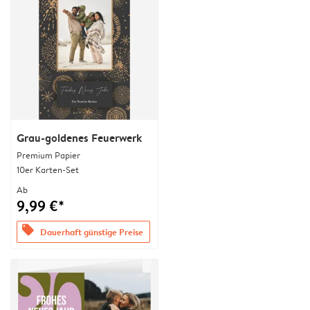
Grau-goldenes Feuerwerk
Premium Papier
10er Karten-Set
Ab
9,99 €*
offers
Dauerhaft günstige Preise