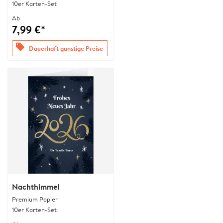
10er Karten-Set
Ab
7,99 €*
offers
Dauerhaft günstige Preise
Nachthimmel
Premium Papier
10er Karten-Set