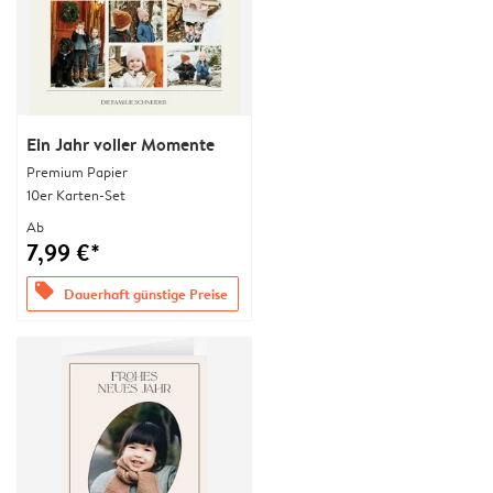
Ein Jahr voller Momente
Premium Papier
10er Karten-Set
Ab
7,99 €*
offers
Dauerhaft günstige Preise