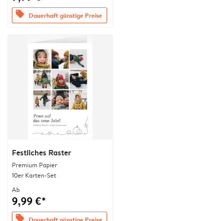
offers
Dauerhaft günstige Preise
Festliches Raster
Premium Papier
10er Karten-Set
Ab
9,99 €*
offers
Dauerhaft günstige Preise