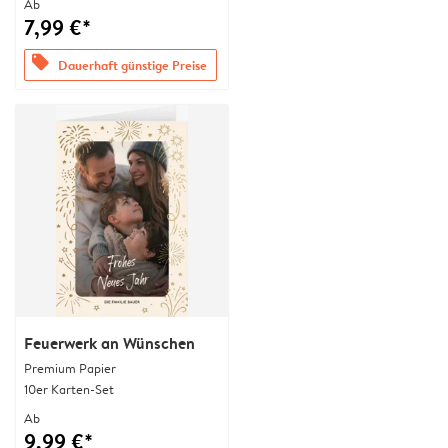
Ab
7,99 €*
offers
Dauerhaft günstige Preise
Feuerwerk an Wünschen
Premium Papier
10er Karten-Set
Ab
9,99 €*