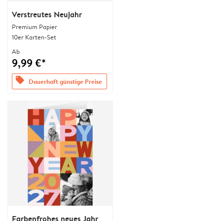
Verstreutes Neujahr
Premium Papier
10er Karten-Set
Ab
9,99 €*
offers
Dauerhaft günstige Preise
Farbenfrohes neues Jahr