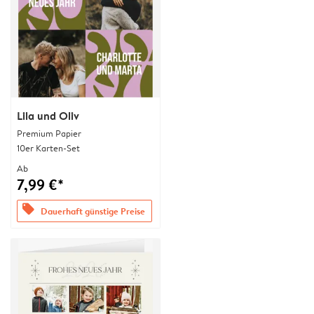
Lila und Oliv
Premium Papier
10er Karten-Set
Ab
7,99 €*
offers
Dauerhaft günstige Preise