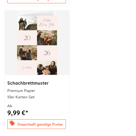
Schachbrettmuster
Premium Papier
10er Karten-Set
Ab
9,99 €*
offers
Dauerhaft günstige Preise