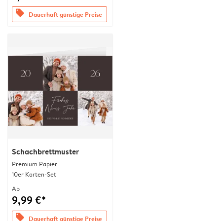
offers
Dauerhaft günstige Preise
Schachbrettmuster
Premium Papier
10er Karten-Set
Ab
9,99 €*
offers
Dauerhaft günstige Preise