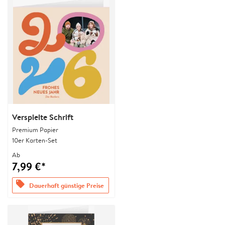
Verspielte Schrift
Premium Papier
10er Karten-Set
Ab
7,99 €*
offers
Dauerhaft günstige Preise