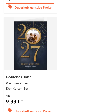
offers
Dauerhaft günstige Preise
Goldenes Jahr
Premium Papier
10er Karten-Set
Ab
9,99 €*
offers
Dauerhaft günstige Preise