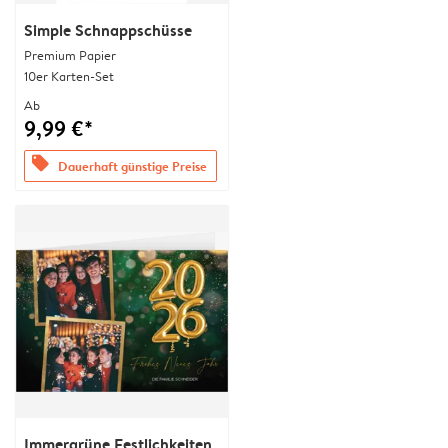
Simple Schnappschüsse
Premium Papier
10er Karten-Set
Ab
9,99 €*
offers
Dauerhaft günstige Preise
Immergrüne Festlichkeiten