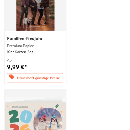
Familien-Neujahr
Premium Papier
10er Karten-Set
Ab
9,99 €*
offers
Dauerhaft günstige Preise