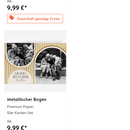
Ab
9,99 €*
offers
Dauerhaft günstige Preise
Metallischer Bogen
Premium Papier
10er Karten-Set
Ab
9,99 €*