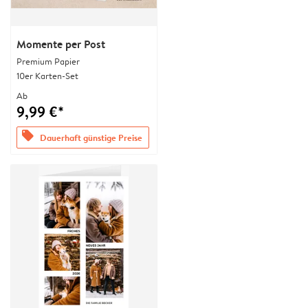
Momente per Post
Premium Papier
10er Karten-Set
Ab
9,99 €*
offers
Dauerhaft günstige Preise