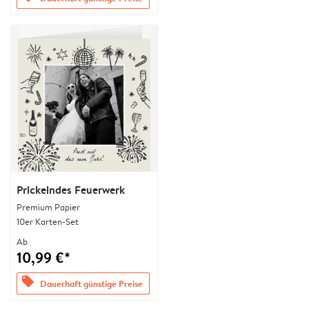
Prickelndes Feuerwerk
Premium Papier
10er Karten-Set
Ab
10,99 €*
offers
Dauerhaft günstige Preise