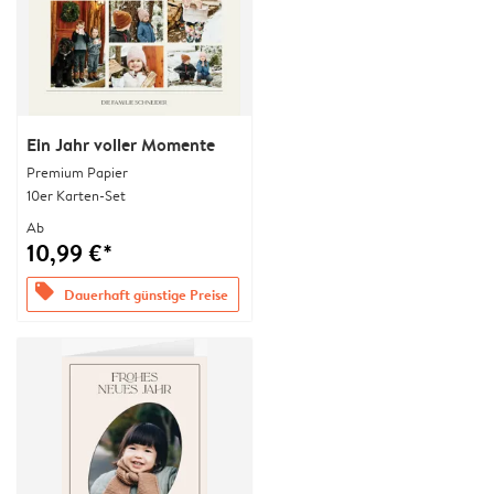
Ein Jahr voller Momente
Premium Papier
10er Karten-Set
Ab
10,99 €*
offers
Dauerhaft günstige Preise