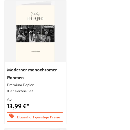
Moderner monochromer
Rahmen
Premium Papier
10er Karten-Set
Ab
13,99 €*
offers
Dauerhaft günstige Preise