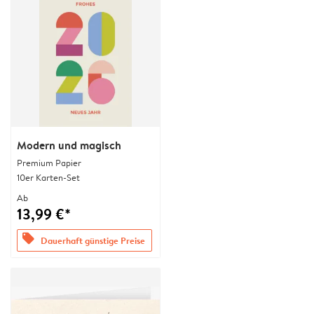
Modern und magisch
Premium Papier
10er Karten-Set
Ab
13,99 €*
offers
Dauerhaft günstige Preise