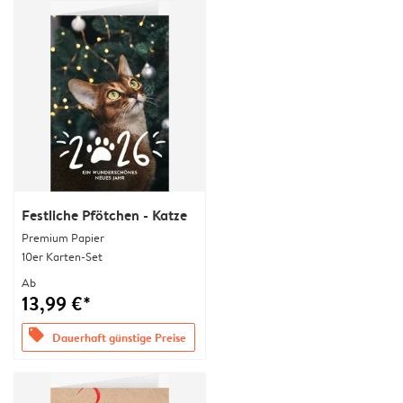
Festliche Pfötchen - Katze
Premium Papier
10er Karten-Set
Ab
13,99 €*
offers
Dauerhaft günstige Preise