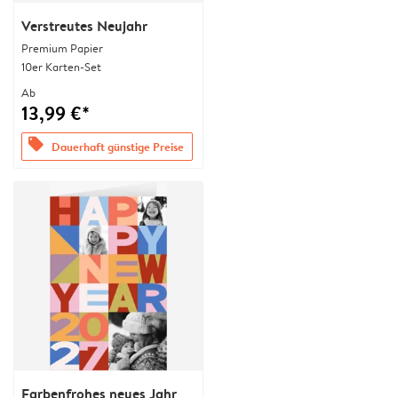
Verstreutes Neujahr
Premium Papier
10er Karten-Set
Ab
13,99 €*
offers
Dauerhaft günstige Preise
Farbenfrohes neues Jahr