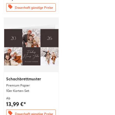
offers
Dauerhaft günstige Preise
Schachbrettmuster
Premium Papier
10er Karten-Set
Ab
13,99 €*
offers
Dauerhaft günstige Preise