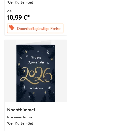
10er Karten-Set
Ab
10,99 €*
offers
Dauerhaft günstige Preise
Nachthimmel
Premium Papier
10er Karten-Set