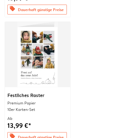
offers
Dauerhaft günstige Preise
Festliches Raster
Premium Papier
10er Karten-Set
Ab
13,99 €*
offers
Dauerhaft günstige Preise