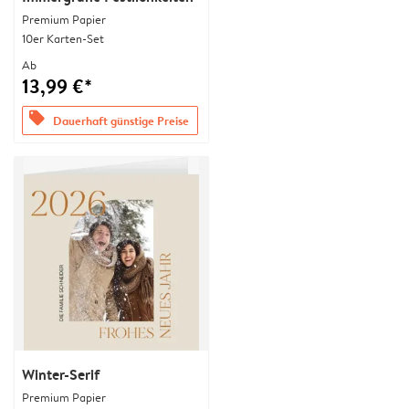
Premium Papier
10er Karten-Set
Ab
13,99 €*
offers
Dauerhaft günstige Preise
Winter-Serif
Premium Papier