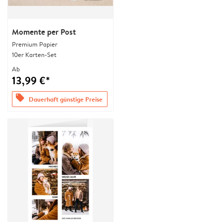
Momente per Post
Premium Papier
10er Karten-Set
Ab
13,99 €*
offers
Dauerhaft günstige Preise