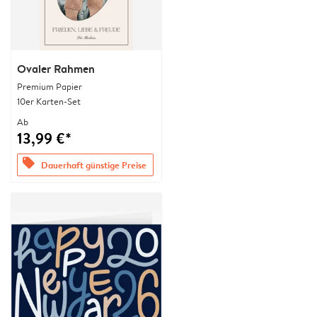
Ovaler Rahmen
Premium Papier
10er Karten-Set
Ab
13,99 €*
offers
Dauerhaft günstige Preise