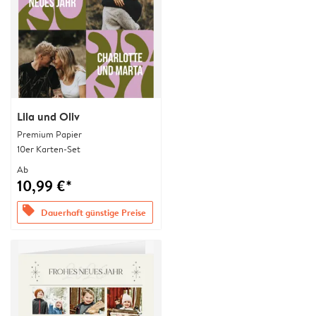
Lila und Oliv
Premium Papier
10er Karten-Set
Ab
10,99 €*
offers
Dauerhaft günstige Preise