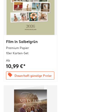
Film in Salbeigrün
Premium Papier
10er Karten-Set
Ab
10,99 €*
offers
Dauerhaft günstige Preise