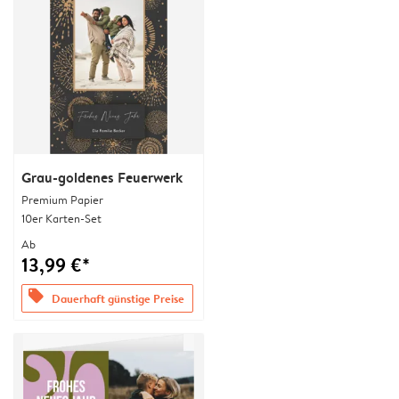
Grau-goldenes Feuerwerk
Premium Papier
10er Karten-Set
Ab
13,99 €*
offers
Dauerhaft günstige Preise