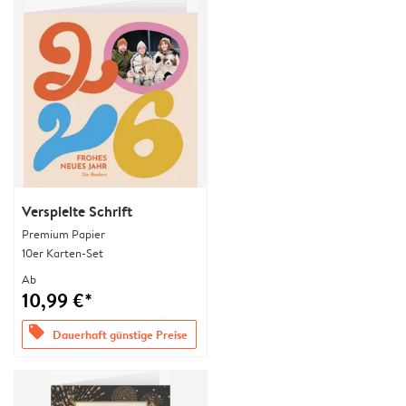
Verspielte Schrift
Premium Papier
10er Karten-Set
Ab
10,99 €*
offers
Dauerhaft günstige Preise