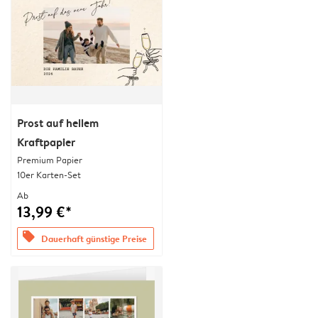
Prost auf hellem
Kraftpapier
Premium Papier
10er Karten-Set
Ab
13,99 €*
offers
Dauerhaft günstige Preise