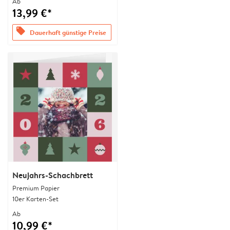
Ab
13,99 €*
offers
Dauerhaft günstige Preise
Neujahrs-Schachbrett
Premium Papier
10er Karten-Set
Ab
10,99 €*