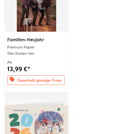
Familien-Neujahr
Premium Papier
10er Karten-Set
Ab
13,99 €*
offers
Dauerhaft günstige Preise