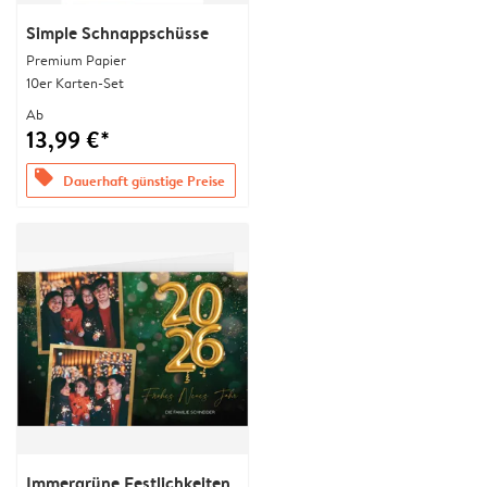
Simple Schnappschüsse
Premium Papier
10er Karten-Set
Ab
13,99 €*
offers
Dauerhaft günstige Preise
Immergrüne Festlichkeiten