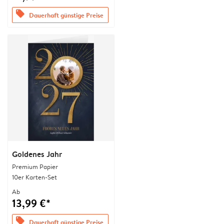
offers
Dauerhaft günstige Preise
Goldenes Jahr
Premium Papier
10er Karten-Set
Ab
13,99 €*
offers
Dauerhaft günstige Preise