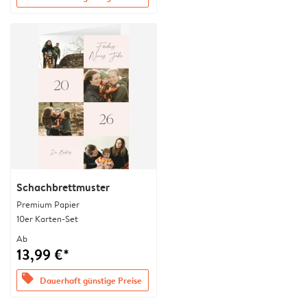
Schachbrettmuster
Premium Papier
10er Karten-Set
Ab
13,99 €*
offers
Dauerhaft günstige Preise