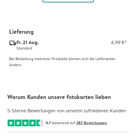
Lieferung
Fr. 21 Aug.
4,99 €*
delivery_standard_v2
Standard
Bei Bestellung mehrerer Produkte können sich die Lieferzeiten
ändern.
Warum Kunden unsere fotokarten lieben
5-Sterne-Bewertungen von unseren zufriedenen Kunden
4.7
basierend auf
387 Bewertungen