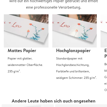
wird auf ein hochwertiges Papier gedruckt und erhält
eine professionelle Verarbeitung.
Mattes Papier
Hochglanzpapier
E
P
Papier mit glatter,
Standardpapier mit
B
seidenmatter Oberfläche.
Hochglanzbeschichtung,
k
235 g/m².
Farbtiefe und brillantem,
G
seidigem Schimmer. 235 g/m².
e
O
Andere Leute haben sich auch angesehen