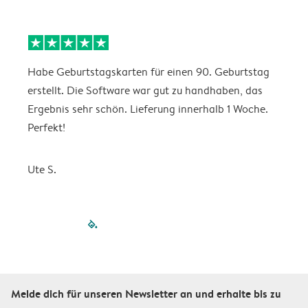
Habe Geburtstagskarten für einen 90. Geburtstag
D
erstellt. Die Software war gut zu handhaben, das
w
Ergebnis sehr schön. Lieferung innerhalb 1 Woche.
Perfekt!
K
Ute S.
filled-pagination
outlined-paginatio
outlined-paginat
outlined-pagin
outlined-pag
outlined-p
Melde dich für unseren Newsletter an und erhalte bis zu