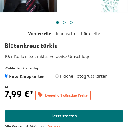
Vorderseite
Innenseite
Rückseite
Blütenkreuz türkis
10er Karten-Set inklusive weiße Umschläge
Wähle den Kartentyp:
Foto Klappkarten
Flache Fotogrusskarten
Ab
7,99 €*
offers
Dauerhaft günstige Preise
Jetzt starten
Alle Preise inkl. MwSt. zzgl.
Versand