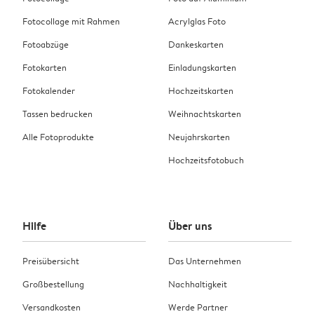
Fotocollage mit Rahmen
Acrylglas Foto
Fotoabzüge
Dankeskarten
Fotokarten
Einladungskarten
Fotokalender
Hochzeitskarten
Tassen bedrucken
Weihnachtskarten
Alle Fotoprodukte
Neujahrskarten
Hochzeitsfotobuch
Hilfe
Über uns
Preisübersicht
Das Unternehmen
Großbestellung
Nachhaltigkeit
Versandkosten
Werde Partner