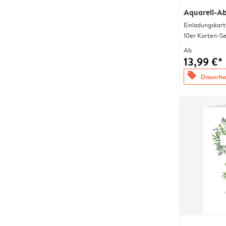
Aquarell-Ab
Einladungskart
10er Karten-Se
Ab
13,99 €*
offers
Dauerhaf