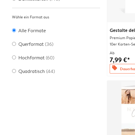
Wähle ein Format aus
Gestalte de
Alle Formate
Premium Papi
Querformat
(36)
10er Karten-Se
Ab
Hochformat
(60)
7,99 €*
offers
Dauerhaf
Quadratisch
(44)