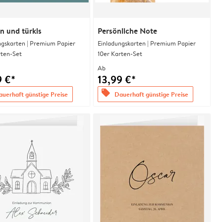
 und türkis
Persönliche Note
ngskarten | Premium Papier
Einladungskarten | Premium Papier
rten-Set
10er Karten-Set
Ab
9 €*
13,99 €*
offers
uerhaft günstige Preise
Dauerhaft günstige Preise