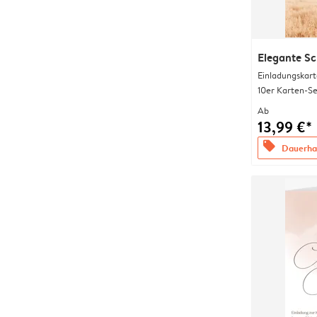
Elegante S
Einladungskart
10er Karten-Se
Ab
13,99 €*
offers
Dauerhaf