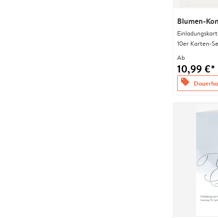
Blumen-Kon
Einladungskart
10er Karten-Se
Ab
10,99 €*
offers
Dauerhaf