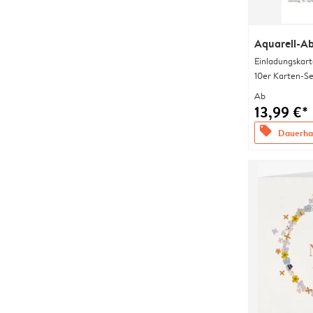
Aquarell-Ab
Einladungskart
10er Karten-Se
Ab
13,99 €*
offers
Dauerhaf