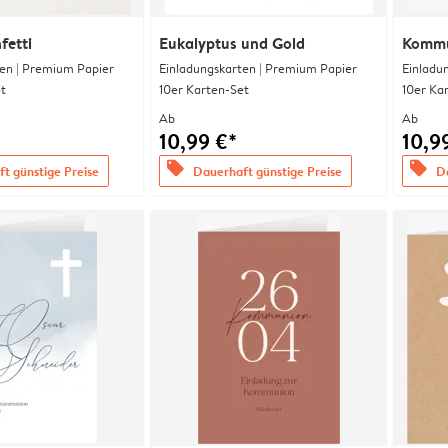
fetti
Eukalyptus und Gold
Kommu
en | Premium Papier
Einladungskarten | Premium Papier
Einladu
t
10er Karten-Set
10er Ka
Ab
Ab
10,99 €*
10,9
offers
offers
t günstige Preise
Dauerhaft günstige Preise
Da