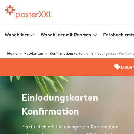
Wandbilder
Wandbilder mit Rahmen
Fotobuch erste
slim_arrow_down
slim_arrow_down
Home
Fotokarten
Konfirmationskarten
Einladungen zur Konfirm
offers
Dauer
Einladungskarten
Konfirmation
Bereite dich mit Einladungen zur Konfirmation