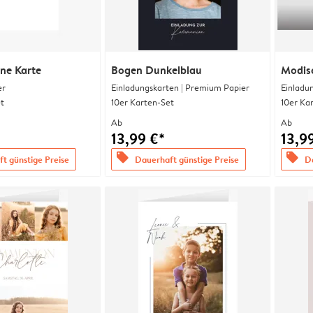
ine Karte
Bogen Dunkelblau
Modis
er
Einladungskarten | Premium Papier
Einladu
t
10er Karten-Set
10er Ka
Ab
Ab
13,99 €*
13,9
offers
offers
t günstige Preise
Dauerhaft günstige Preise
Da