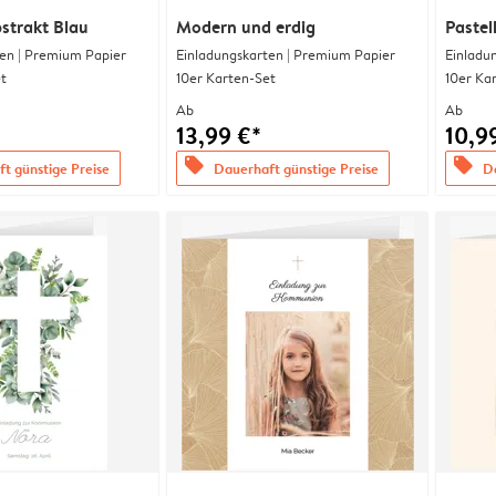
strakt Blau
Modern und erdig
Pastel
en | Premium Papier
Einladungskarten | Premium Papier
Einladu
t
10er Karten-Set
10er Ka
Ab
Ab
13,99 €*
10,9
offers
offers
t günstige Preise
Dauerhaft günstige Preise
Da