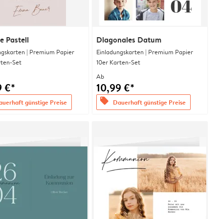
e Pastell
Diagonales Datum
ngskarten | Premium Papier
Einladungskarten | Premium Papier
rten-Set
10er Karten-Set
Ab
9 €*
10,99 €*
offers
uerhaft günstige Preise
Dauerhaft günstige Preise