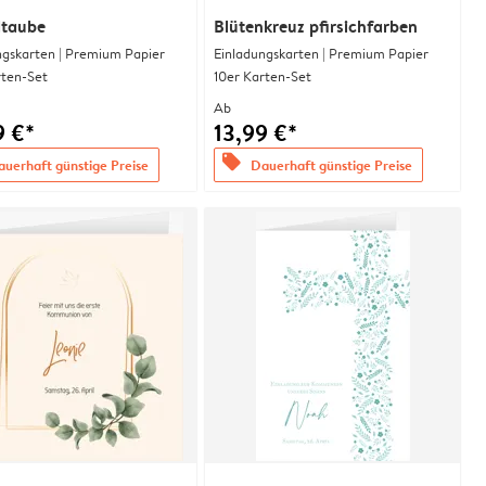
ltaube
Blütenkreuz pfirsichfarben
ngskarten | Premium Papier
Einladungskarten | Premium Papier
rten-Set
10er Karten-Set
Ab
9 €*
13,99 €*
offers
uerhaft günstige Preise
Dauerhaft günstige Preise