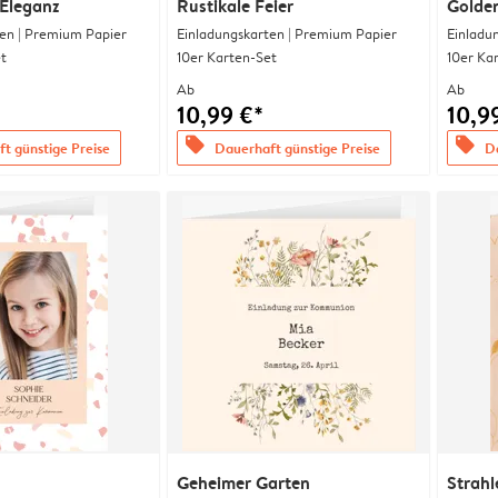
 Eleganz
Rustikale Feier
Golde
en | Premium Papier
Einladungskarten | Premium Papier
Einladu
t
10er Karten-Set
10er Ka
Ab
Ab
10,99 €*
10,9
offers
offers
t günstige Preise
Dauerhaft günstige Preise
Da
Geheimer Garten
Strahl