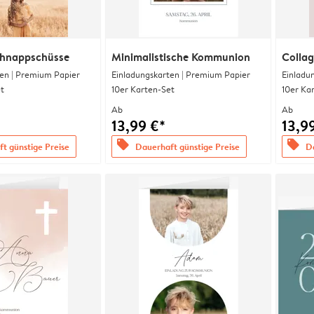
chnappschüsse
Minimalistische Kommunion
Collag
en | Premium Papier
Einladungskarten | Premium Papier
Einladu
t
10er Karten-Set
10er Ka
Ab
Ab
13,99 €*
13,9
offers
offers
t günstige Preise
Dauerhaft günstige Preise
Da