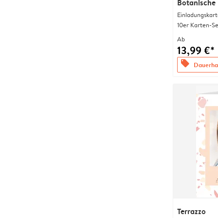
Botanische
Einladungskart
10er Karten-Se
Ab
13,99 €*
offers
Dauerhaf
Terrazzo