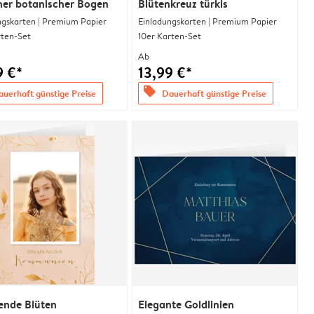
ner botanischer Bogen
Blütenkreuz türkis
ngskarten | Premium Papier
Einladungskarten | Premium Papier
rten-Set
10er Karten-Set
Ab
9 €*
13,99 €*
offers
uerhaft günstige Preise
Dauerhaft günstige Preise
ende Blüten
Elegante Goldlinien