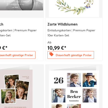
ch
Zarte Wildblumen
ngskarten | Premium Papier
Einladungskarten | Premium Papier
rten-Set
10er Karten-Set
Ab
9 €*
10,99 €*
offers
uerhaft günstige Preise
Dauerhaft günstige Preise