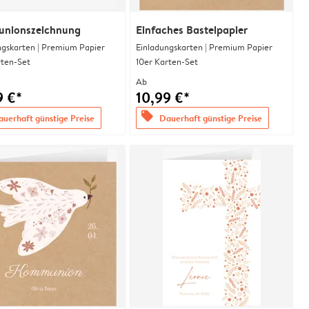
nionszeichnung
Einfaches Bastelpapier
ngskarten | Premium Papier
Einladungskarten | Premium Papier
rten-Set
10er Karten-Set
Ab
9 €*
10,99 €*
offers
uerhaft günstige Preise
Dauerhaft günstige Preise