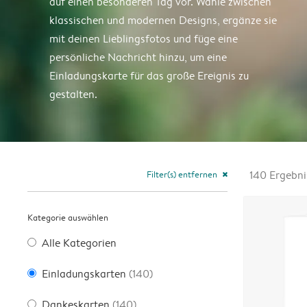
auf einen besonderen Tag vor. Wähle zwischen
klassischen und modernen Designs, ergänze sie
mit deinen Lieblingsfotos und füge eine
persönliche Nachricht hinzu, um eine
Einladungskarte für das große Ereignis zu
gestalten.
Filter(s) entfernen
140
Ergebni
close
Kategorie auswählen
Alle Kategorien
Einladungskarten
(140)
Dankeskarten
(140)