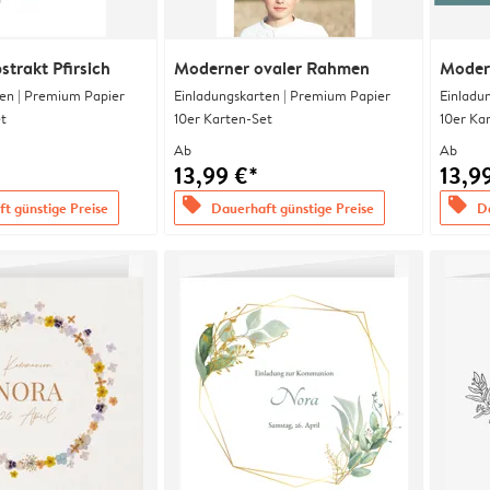
strakt Pfirsich
Moderner ovaler Rahmen
Modern
en | Premium Papier
Einladungskarten | Premium Papier
Einladu
t
10er Karten-Set
10er Ka
Ab
Ab
13,99 €*
13,9
offers
offers
t günstige Preise
Dauerhaft günstige Preise
Da