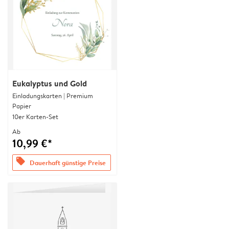
Eukalyptus und Gold
Einladungskarten | Premium
Papier
10er Karten-Set
Ab
10,99 €*
offers
Dauerhaft günstige Preise