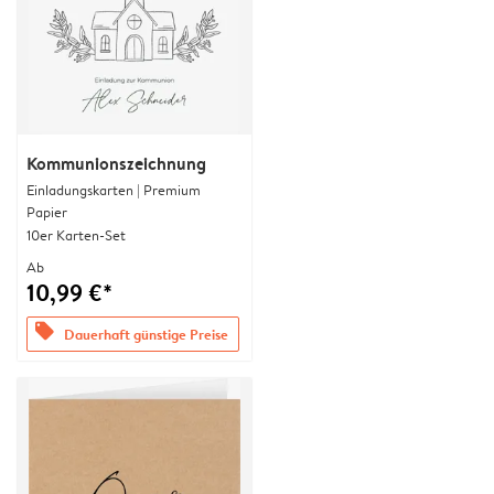
Kommunionszeichnung
Einladungskarten | Premium
Papier
10er Karten-Set
Ab
10,99 €*
offers
Dauerhaft günstige Preise