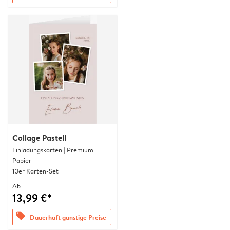
Collage Pastell
Einladungskarten | Premium
Papier
10er Karten-Set
Ab
13,99 €*
offers
Dauerhaft günstige Preise