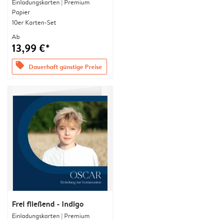
Einladungskarten | Premium
Papier
10er Karten-Set
Ab
13,99 €*
offers
Dauerhaft günstige Preise
Frei fließend - Indigo
Einladungskarten | Premium