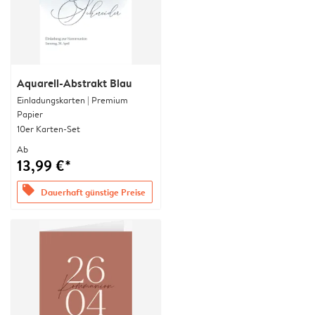
Aquarell-Abstrakt Blau
Einladungskarten | Premium
Papier
10er Karten-Set
Ab
13,99 €*
offers
Dauerhaft günstige Preise