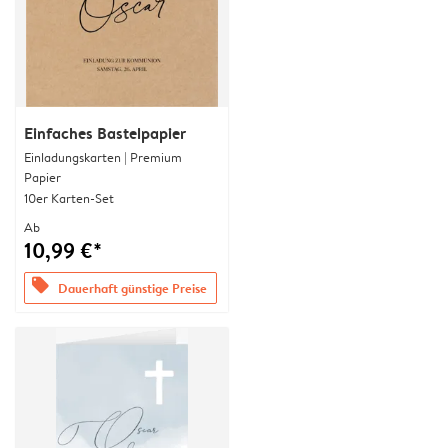
Einfaches Bastelpapier
Einladungskarten | Premium
Papier
10er Karten-Set
Ab
10,99 €*
offers
Dauerhaft günstige Preise