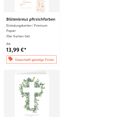
Blütenkreuz pfirsichfarben
Einladungskarten | Premium
Papier
10er Karten-Set
Ab
13,99 €*
offers
Dauerhaft günstige Preise