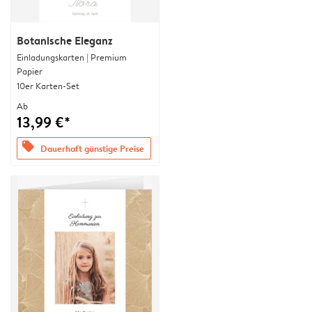
Botanische Eleganz
Einladungskarten | Premium
Papier
10er Karten-Set
Ab
13,99 €*
offers
Dauerhaft günstige Preise