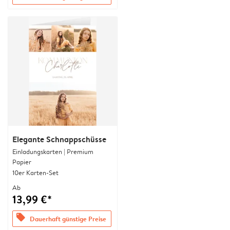
Elegante Schnappschüsse
Einladungskarten | Premium
Papier
10er Karten-Set
Ab
13,99 €*
offers
Dauerhaft günstige Preise