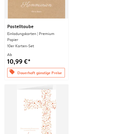
Pastelltaube
Einladungskarten | Premium
Papier
10er Karten-Set
Ab
10,99 €*
offers
Dauerhaft günstige Preise