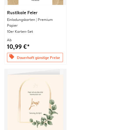
Rustikale Feier
Einladungskarten | Premium
Papier
10er Karten-Set
Ab
10,99 €*
offers
Dauerhaft günstige Preise