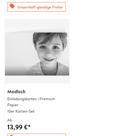
offers
Dauerhaft günstige Preise
Modisch
Einladungskarten | Premium
Papier
10er Karten-Set
Ab
13,99 €*