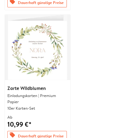
offers
Dauerhaft günstige Preise
Zarte Wildblumen
Einladungskarten | Premium
Papier
10er Karten-Set
Ab
10,99 €*
offers
Dauerhaft günstige Preise