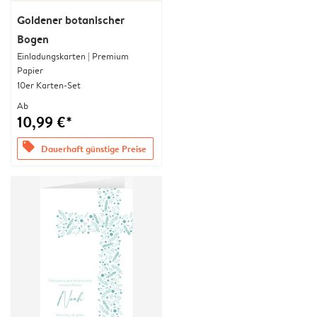
Goldener botanischer
Bogen
Einladungskarten | Premium
Papier
10er Karten-Set
Ab
10,99 €*
offers
Dauerhaft günstige Preise