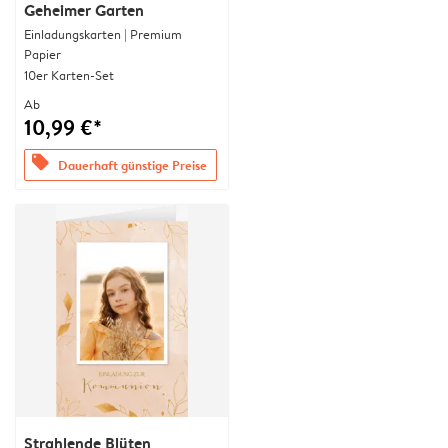
Geheimer Garten
Einladungskarten | Premium
Papier
10er Karten-Set
Ab
10,99 €*
offers
Dauerhaft günstige Preise
Strahlende Blüten