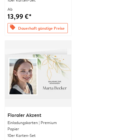
10er Karten-Set
Ab
13,99 €*
offers
Dauerhaft günstige Preise
Floraler Akzent
Einladungskarten | Premium
Papier
10er Karten-Set