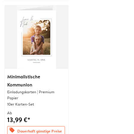
Minimalistische
Kommunion
Einladungskarten | Premium
Papier
10er Karten-Set
Ab
13,99 €*
offers
Dauerhaft günstige Preise