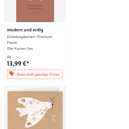
Modern und erdig
Einladungskarten | Premium
Papier
10er Karten-Set
Ab
13,99 €*
offers
Dauerhaft günstige Preise