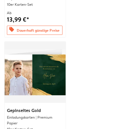
10er Karten-Set
Ab
13,99 €*
offers
Dauerhaft günstige Preise
Gepinseltes Gold
Einladungskarten | Premium
Papier