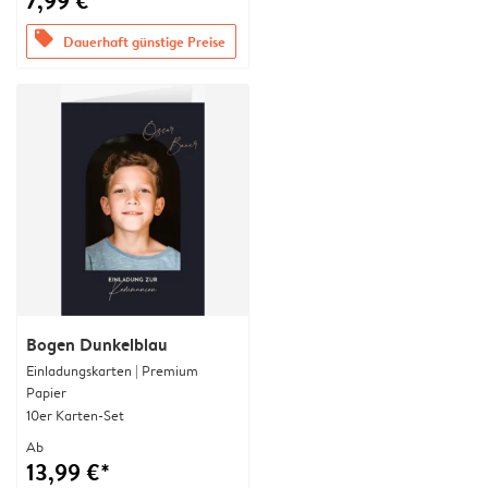
7,99 €*
offers
Dauerhaft günstige Preise
Bogen Dunkelblau
Einladungskarten | Premium
Papier
10er Karten-Set
Ab
13,99 €*