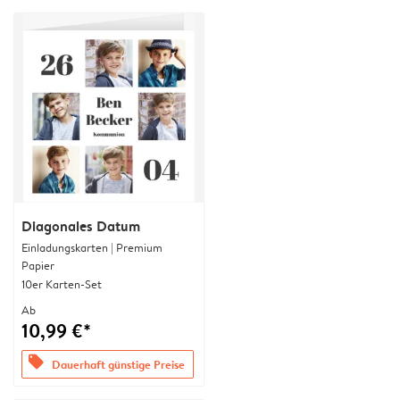
Diagonales Datum
Einladungskarten | Premium
Papier
10er Karten-Set
Ab
10,99 €*
offers
Dauerhaft günstige Preise