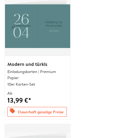
Modern und türkis
Einladungskarten | Premium
Papier
10er Karten-Set
Ab
13,99 €*
offers
Dauerhaft günstige Preise