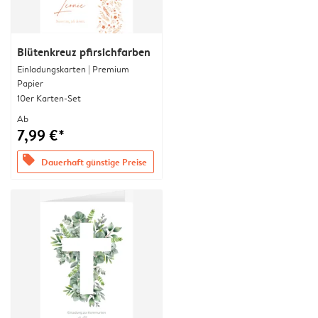
Blütenkreuz pfirsichfarben
Einladungskarten | Premium
Papier
10er Karten-Set
Ab
7,99 €*
offers
Dauerhaft günstige Preise