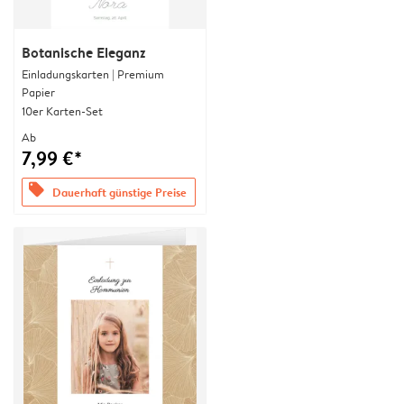
Botanische Eleganz
Einladungskarten | Premium
Papier
10er Karten-Set
Ab
7,99 €*
offers
Dauerhaft günstige Preise