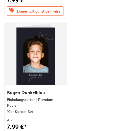
7,99 €*
offers
Dauerhaft günstige Preise
Bogen Dunkelblau
Einladungskarten | Premium
Papier
10er Karten-Set
Ab
7,99 €*