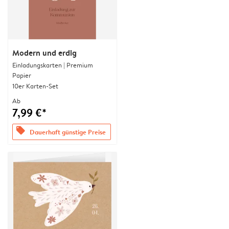
Modern und erdig
Einladungskarten | Premium
Papier
10er Karten-Set
Ab
7,99 €*
offers
Dauerhaft günstige Preise