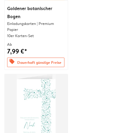
Goldener botanischer
Bogen
Einladungskarten | Premium
Papier
10er Karten-Set
Ab
7,99 €*
offers
Dauerhaft günstige Preise