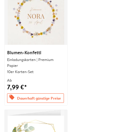
Blumen-Konfetti
Einladungskarten | Premium
Papier
10er Karten-Set
Ab
7,99 €*
offers
Dauerhaft günstige Preise