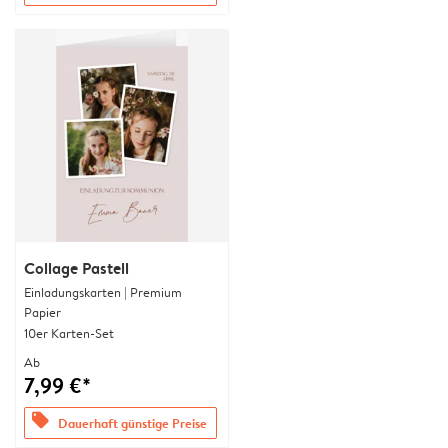
Collage Pastell
Einladungskarten | Premium
Papier
10er Karten-Set
Ab
7,99 €*
offers
Dauerhaft günstige Preise