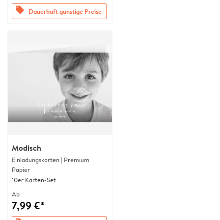
offers
Dauerhaft günstige Preise
Modisch
Einladungskarten | Premium
Papier
10er Karten-Set
Ab
7,99 €*