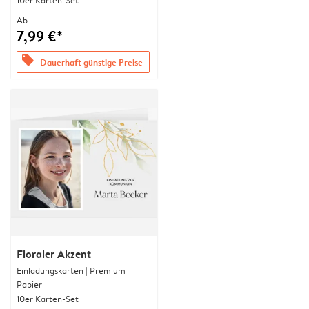
10er Karten-Set
Ab
7,99 €*
offers
Dauerhaft günstige Preise
Floraler Akzent
Einladungskarten | Premium
Papier
10er Karten-Set