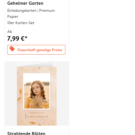
Geheimer Garten
Einladungskarten | Premium
Papier
10er Karten-Set
Ab
7,99 €*
offers
Dauerhaft günstige Preise
Strahlende Blüten