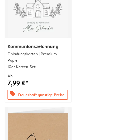
Kommunionszeichnung
Einladungskarten | Premium
Papier
10er Karten-Set
Ab
7,99 €*
offers
Dauerhaft günstige Preise