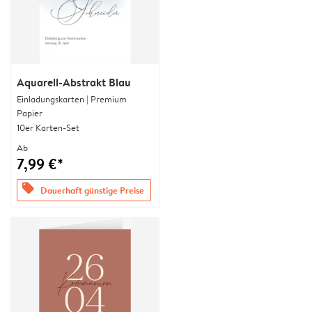
Aquarell-Abstrakt Blau
Einladungskarten | Premium
Papier
10er Karten-Set
Ab
7,99 €*
offers
Dauerhaft günstige Preise