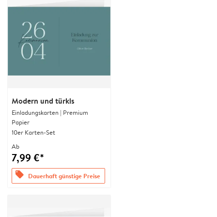
Modern und türkis
Einladungskarten | Premium
Papier
10er Karten-Set
Ab
7,99 €*
offers
Dauerhaft günstige Preise