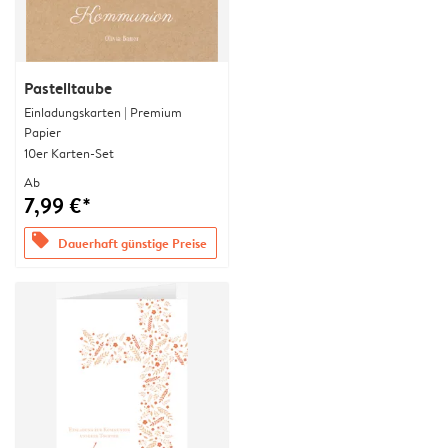
Pastelltaube
Einladungskarten | Premium
Papier
10er Karten-Set
Ab
7,99 €*
offers
Dauerhaft günstige Preise