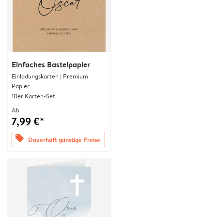
Einfaches Bastelpapier
Einladungskarten | Premium
Papier
10er Karten-Set
Ab
7,99 €*
offers
Dauerhaft günstige Preise