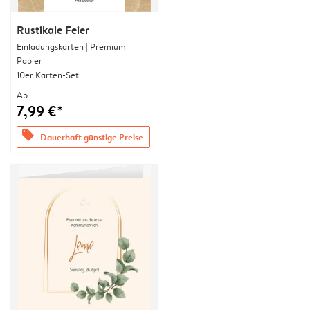
Rustikale Feier
Einladungskarten | Premium
Papier
10er Karten-Set
Ab
7,99 €*
offers
Dauerhaft günstige Preise