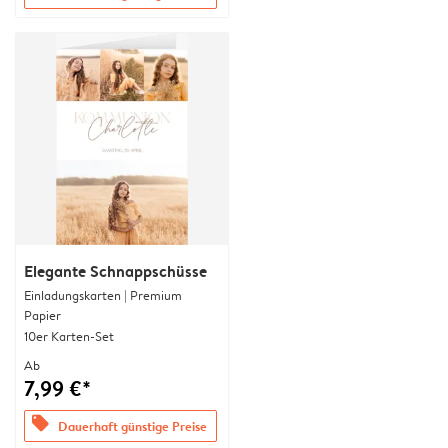
Elegante Schnappschüsse
Einladungskarten | Premium
Papier
10er Karten-Set
Ab
7,99 €*
offers
Dauerhaft günstige Preise