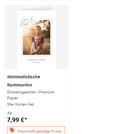
Minimalistische
Kommunion
Einladungskarten | Premium
Papier
10er Karten-Set
Ab
7,99 €*
offers
Dauerhaft günstige Preise