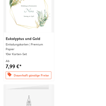
Eukalyptus und Gold
Einladungskarten | Premium
Papier
10er Karten-Set
Ab
7,99 €*
offers
Dauerhaft günstige Preise