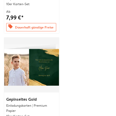
10er Karten-Set
Ab
7,99 €*
offers
Dauerhaft günstige Preise
Gepinseltes Gold
Einladungskarten | Premium
Papier