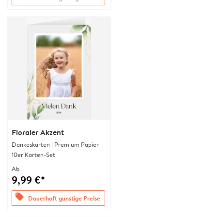
Floraler Akzent
Dankeskarten | Premium Papier
10er Karten-Set
Ab
9,99 €*
offers
Dauerhaft günstige Preise