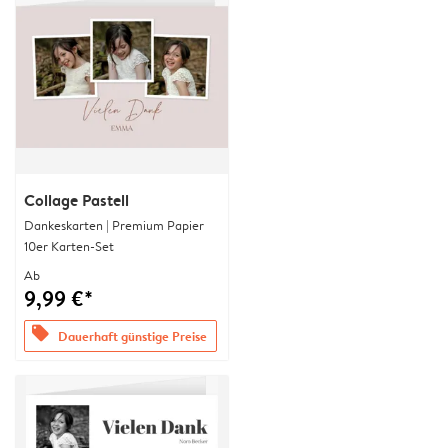
Collage Pastell
Dankeskarten | Premium Papier
10er Karten-Set
Ab
9,99 €*
offers
Dauerhaft günstige Preise