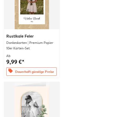
Rustikale Feier
Dankeskarten | Premium Papier
10er Karten-Set
Ab
9,99 €*
offers
Dauerhaft günstige Preise