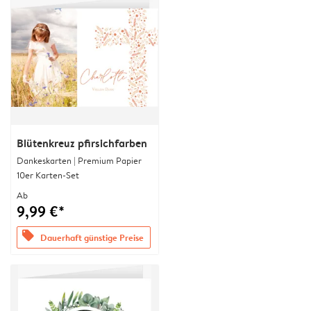
Blütenkreuz pfirsichfarben
Dankeskarten | Premium Papier
10er Karten-Set
Ab
9,99 €*
offers
Dauerhaft günstige Preise