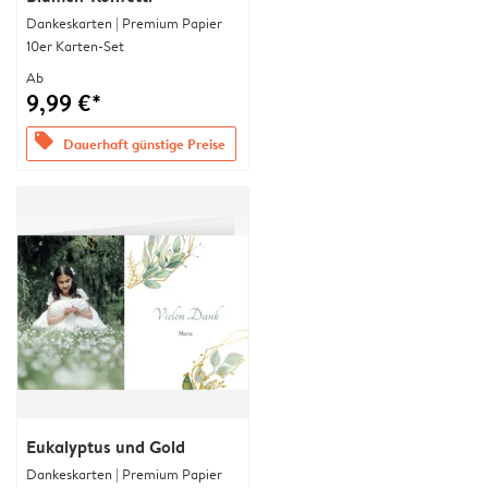
Dankeskarten | Premium Papier
10er Karten-Set
Ab
9,99 €*
offers
Dauerhaft günstige Preise
Eukalyptus und Gold
Dankeskarten | Premium Papier