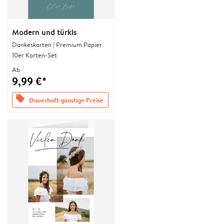
Modern und türkis
Dankeskarten | Premium Papier
10er Karten-Set
Ab
9,99 €*
offers
Dauerhaft günstige Preise