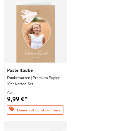
Pastelltaube
Dankeskarten | Premium Papier
10er Karten-Set
Ab
9,99 €*
offers
Dauerhaft günstige Preise