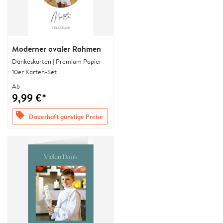
Moderner ovaler Rahmen
Dankeskarten | Premium Papier
10er Karten-Set
Ab
9,99 €*
offers
Dauerhaft günstige Preise