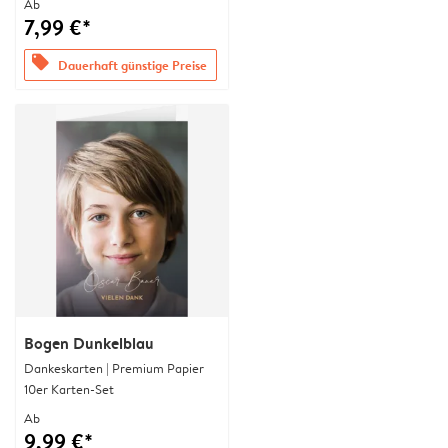
Ab
7,99 €*
offers
Dauerhaft günstige Preise
Bogen Dunkelblau
Dankeskarten | Premium Papier
10er Karten-Set
Ab
9,99 €*