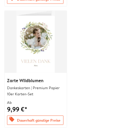
Zarte Wildblumen
Dankeskarten | Premium Papier
10er Karten-Set
Ab
9,99 €*
offers
Dauerhaft günstige Preise