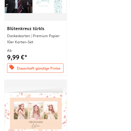
Blütenkreuz türkis
Dankeskarten | Premium Papier
10er Karten-Set
Ab
9,99 €*
offers
Dauerhaft günstige Preise