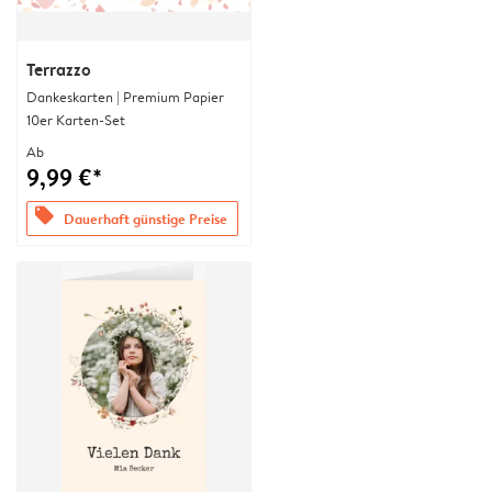
Terrazzo
Dankeskarten | Premium Papier
10er Karten-Set
Ab
9,99 €*
offers
Dauerhaft günstige Preise