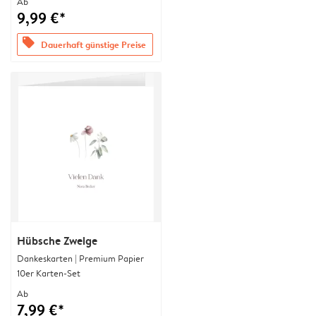
Ab
9,99 €*
offers
Dauerhaft günstige Preise
Hübsche Zweige
Dankeskarten | Premium Papier
10er Karten-Set
Ab
7,99 €*