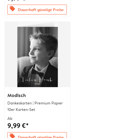
offers
Dauerhaft günstige Preise
Modisch
Dankeskarten | Premium Papier
10er Karten-Set
Ab
9,99 €*
offers
Dauerhaft günstige Preise