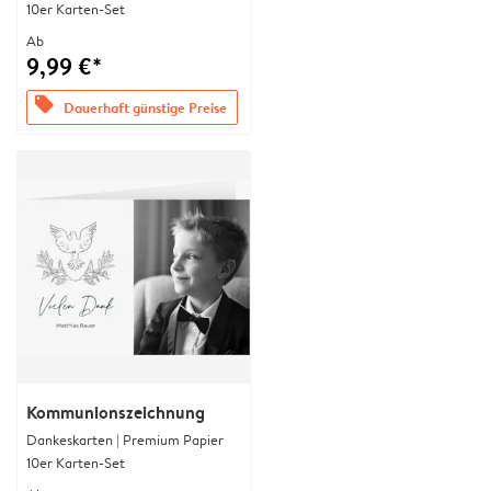
10er Karten-Set
Ab
9,99 €*
offers
Dauerhaft günstige Preise
Kommunionszeichnung
Dankeskarten | Premium Papier
10er Karten-Set