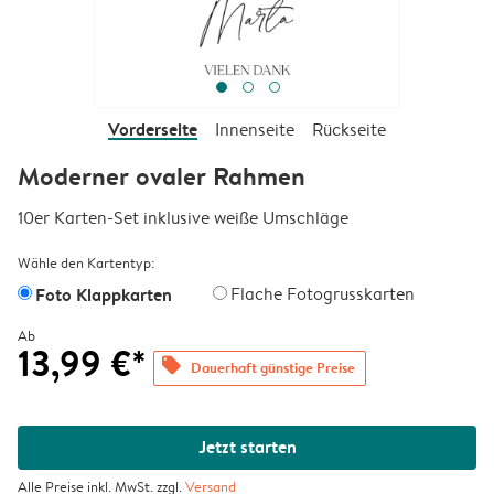
Vorderseite
Innenseite
Rückseite
Moderner ovaler Rahmen
10er Karten-Set inklusive weiße Umschläge
Wähle den Kartentyp:
Foto Klappkarten
Flache Fotogrusskarten
Ab
13,99 €*
offers
Dauerhaft günstige Preise
Jetzt starten
Alle Preise inkl. MwSt. zzgl.
Versand