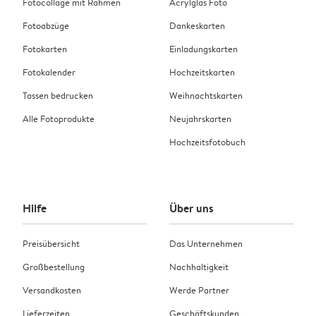
Fotocollage mit Rahmen
Acrylglas Foto
Fotoabzüge
Dankeskarten
Fotokarten
Einladungskarten
Fotokalender
Hochzeitskarten
Tassen bedrucken
Weihnachtskarten
Alle Fotoprodukte
Neujahrskarten
Hochzeitsfotobuch
Hilfe
Über uns
Preisübersicht
Das Unternehmen
Großbestellung
Nachhaltigkeit
Versandkosten
Werde Partner
Lieferzeiten
Geschäftskunden