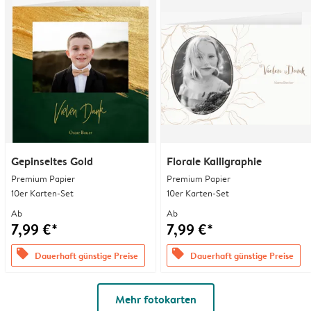
Gepinseltes Gold
Florale Kalligraphie
Premium Papier
Premium Papier
10er Karten-Set
10er Karten-Set
Ab
Ab
7,99 €*
7,99 €*
offers
offers
Dauerhaft günstige Preise
Dauerhaft günstige Preise
Mehr fotokarten