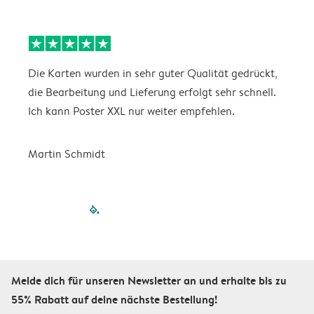
Die Karten wurden in sehr guter Qualität gedrückt,
E
die Bearbeitung und Lieferung erfolgt sehr schnell.
i
Ich kann Poster XXL nur weiter empfehlen.
Martin Schmidt
filled-pagination
outlined-paginatio
outlined-paginat
outlined-pagin
outlined-pag
outlined-p
Melde dich für unseren Newsletter an und erhalte bis zu
55% Rabatt auf deine nächste Bestellung!