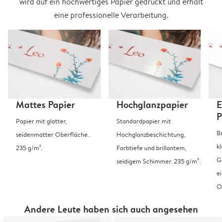
wird auf ein hochwertiges Papier gedruckt und erhält
eine professionelle Verarbeitung.
Mattes Papier
Hochglanzpapier
E
P
Papier mit glatter,
Standardpapier mit
B
seidenmatter Oberfläche.
Hochglanzbeschichtung,
k
235 g/m².
Farbtiefe und brillantem,
G
seidigem Schimmer. 235 g/m².
e
O
Andere Leute haben sich auch angesehen