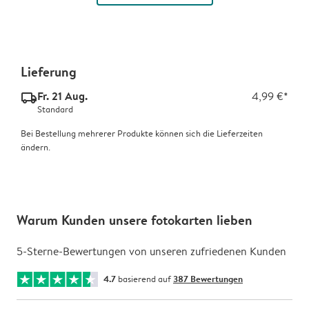
Lieferung
Fr. 21 Aug.
4,99 €*
delivery_standard_v2
Standard
Bei Bestellung mehrerer Produkte können sich die Lieferzeiten
ändern.
Warum Kunden unsere fotokarten lieben
5-Sterne-Bewertungen von unseren zufriedenen Kunden
4.7
basierend auf
387 Bewertungen