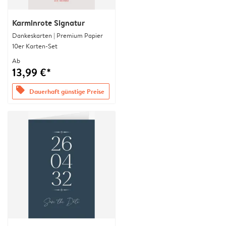
Karminrote Signatur
Dankeskarten | Premium Papier
10er Karten-Set
Ab
13,99 €*
offers
Dauerhaft günstige Preise