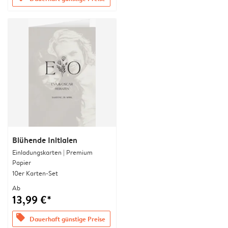
Blühende Initialen
Einladungskarten | Premium
Papier
10er Karten-Set
Ab
13,99 €*
offers
Dauerhaft günstige Preise