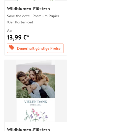
Wildblumen-Flüstern
Save the date | Premium Papier
10er Karten-Set
Ab
13,99 €*
offers
Dauerhaft günstige Preise
Wildblumen-Flüstern