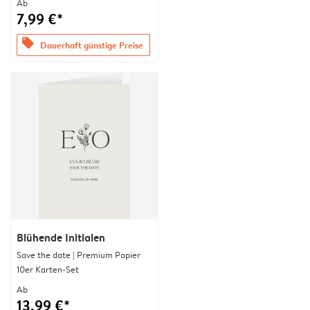
Ab
7,99 €*
offers
Dauerhaft günstige Preise
Blühende Initialen
Save the date | Premium Papier
10er Karten-Set
Ab
13,99 €*