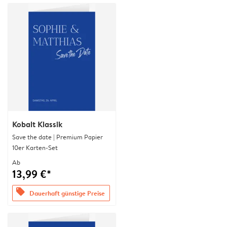
Kobalt Klassik
Save the date | Premium Papier
10er Karten-Set
Ab
13,99 €*
offers
Dauerhaft günstige Preise