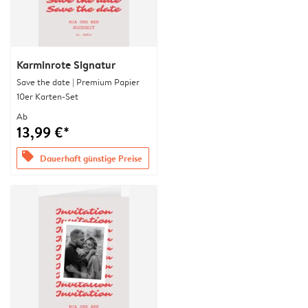
Karminrote Signatur
Save the date | Premium Papier
10er Karten-Set
Ab
13,99 €*
offers
Dauerhaft günstige Preise