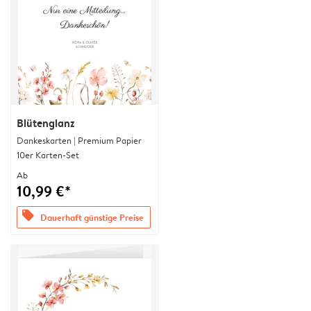
Blütenglanz
Dankeskarten | Premium Papier
10er Karten-Set
Ab
10,99 €*
offers
Dauerhaft günstige Preise