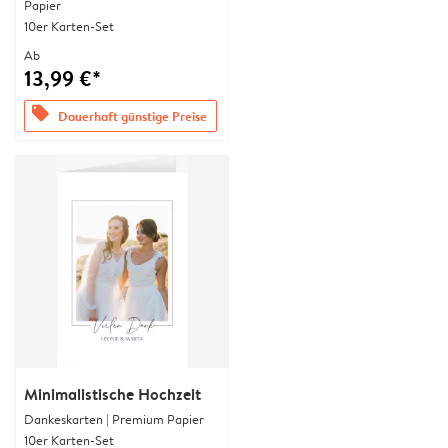
Papier
10er Karten-Set
Ab
13,99 €*
offers
Dauerhaft günstige Preise
Minimalistische Hochzeit
Dankeskarten | Premium Papier
10er Karten-Set