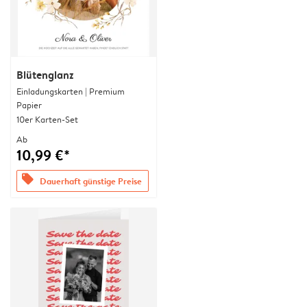
Blütenglanz
Einladungskarten | Premium
Papier
10er Karten-Set
Ab
10,99 €*
offers
Dauerhaft günstige Preise