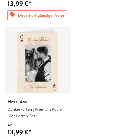
13,99 €*
offers
Dauerhaft günstige Preise
Herz-Ass
Dankeskarten | Premium Papier
10er Karten-Set
Ab
13,99 €*