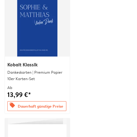
Kobalt Klassik
Dankeskarten | Premium Papier
10er Karten-Set
Ab
13,99 €*
offers
Dauerhaft günstige Preise