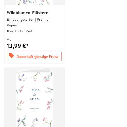
Wildblumen-Flüstern
Einladungskarten | Premium
Papier
10er Karten-Set
Ab
13,99 €*
offers
Dauerhaft günstige Preise