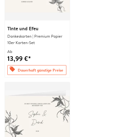
Tinte und Efeu
Dankeskarten | Premium Papier
10er Karten-Set
Ab
13,99 €*
offers
Dauerhaft günstige Preise