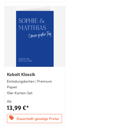
Kobalt Klassik
Einladungskarten | Premium
Papier
10er Karten-Set
Ab
13,99 €*
offers
Dauerhaft günstige Preise