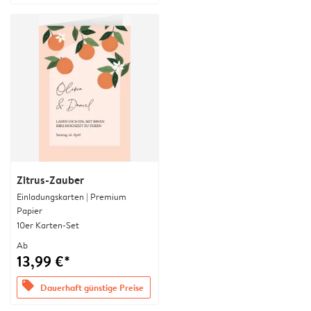
Zitrus-Zauber
Einladungskarten | Premium
Papier
10er Karten-Set
Ab
13,99 €*
offers
Dauerhaft günstige Preise