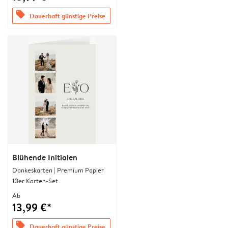
offers
Dauerhaft günstige Preise
Blühende Initialen
Dankeskarten | Premium Papier
10er Karten-Set
Ab
13,99 €*
offers
Dauerhaft günstige Preise