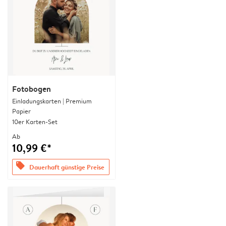
Fotobogen
Einladungskarten | Premium
Papier
10er Karten-Set
Ab
10,99 €*
offers
Dauerhaft günstige Preise