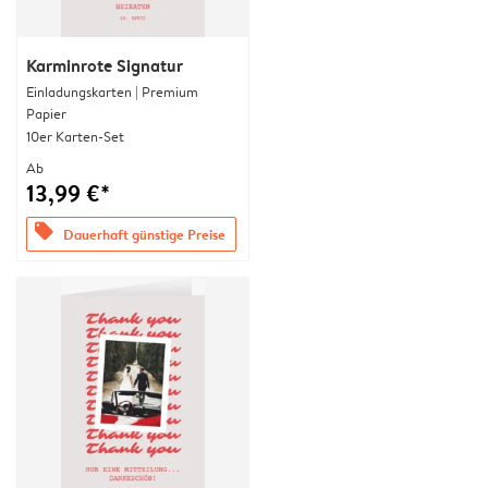
Karminrote Signatur
Einladungskarten | Premium
Papier
10er Karten-Set
Ab
13,99 €*
offers
Dauerhaft günstige Preise