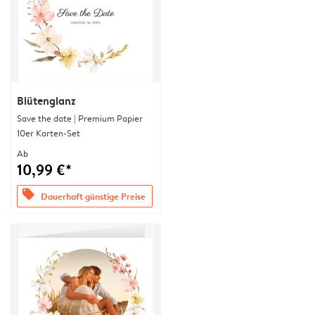
Blütenglanz
Save the date | Premium Papier
10er Karten-Set
Ab
10,99 €*
offers
Dauerhaft günstige Preise