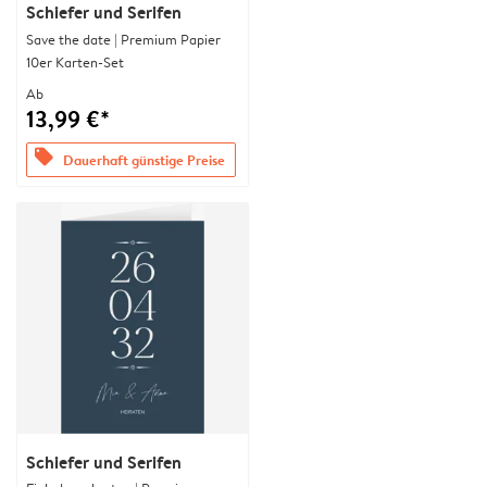
Schiefer und Serifen
Save the date | Premium Papier
10er Karten-Set
Ab
13,99 €*
offers
Dauerhaft günstige Preise
Schiefer und Serifen