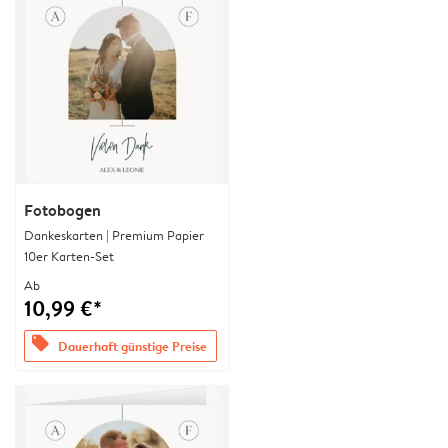
Fotobogen
Dankeskarten | Premium Papier
10er Karten-Set
Ab
10,99 €*
offers
Dauerhaft günstige Preise