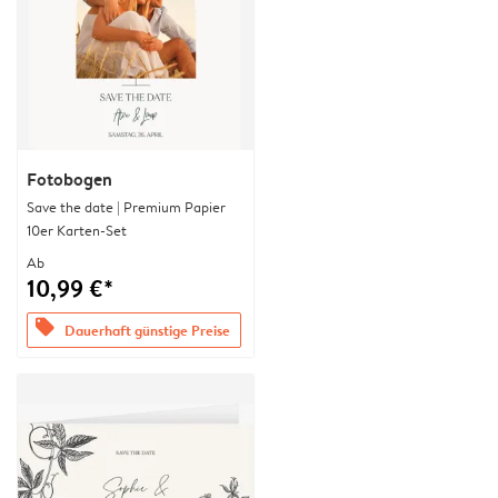
Fotobogen
Save the date | Premium Papier
10er Karten-Set
Ab
10,99 €*
offers
Dauerhaft günstige Preise