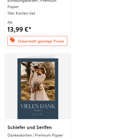
Einladungskarten | Premium
Papier
10er Karten-Set
Ab
13,99 €*
offers
Dauerhaft günstige Preise
Schiefer und Serifen
Dankeskarten | Premium Papier