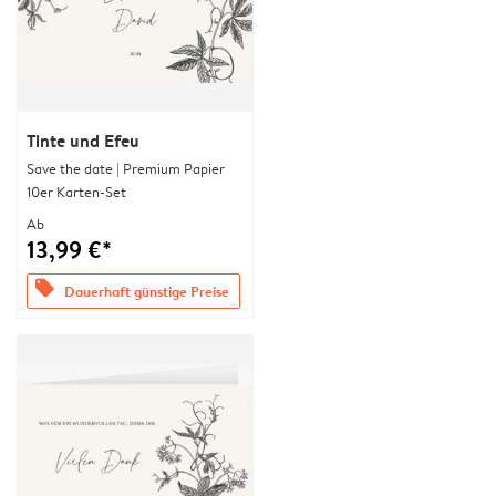
Tinte und Efeu
Save the date | Premium Papier
10er Karten-Set
Ab
13,99 €*
offers
Dauerhaft günstige Preise