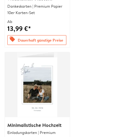
Dankeskarten | Premium Papier
10er Karten-Set
Ab
13,99 €*
offers
Dauerhaft günstige Preise
Minimalistische Hochzeit
Einladungskarten | Premium