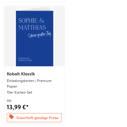
Kobalt Klassik
Einladungskarten | Premium
Papier
10er Karten-Set
Ab
13,99 €*
offers
Dauerhaft günstige Preise