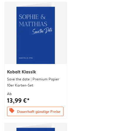
Kobalt Klassik
Save the date | Premium Papier
10er Karten-Set
Ab
13,99 €*
offers
Dauerhaft günstige Preise