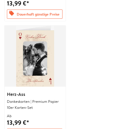
13,99 €*
offers
Dauerhaft günstige Preise
Herz-Ass
Dankeskarten | Premium Papier
10er Karten-Set
Ab
13,99 €*