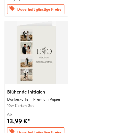
offers
Dauerhaft günstige Preise
Blühende Initialen
Dankeskarten | Premium Papier
10er Karten-Set
Ab
13,99 €*
offers
Dauerhaft günstige Preise