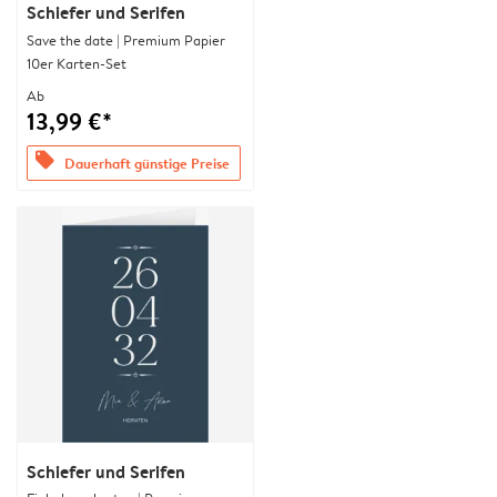
Schiefer und Serifen
Save the date | Premium Papier
10er Karten-Set
Ab
13,99 €*
offers
Dauerhaft günstige Preise
Schiefer und Serifen