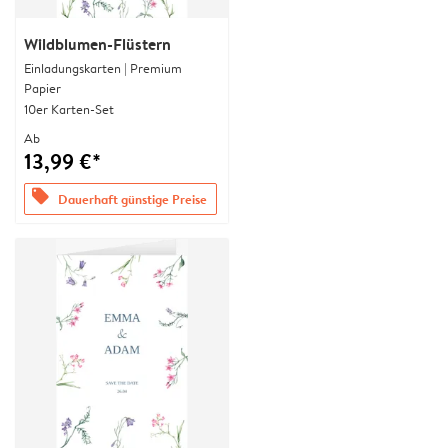
Wildblumen-Flüstern
Einladungskarten | Premium
Papier
10er Karten-Set
Ab
13,99 €*
offers
Dauerhaft günstige Preise