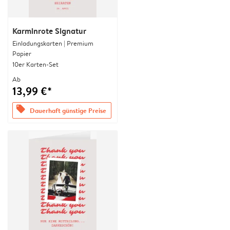
Karminrote Signatur
Einladungskarten | Premium
Papier
10er Karten-Set
Ab
13,99 €*
offers
Dauerhaft günstige Preise