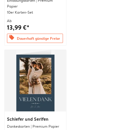
Einladungskarten | Premium
Papier
10er Karten-Set
Ab
13,99 €*
offers
Dauerhaft günstige Preise
Schiefer und Serifen
Dankeskarten | Premium Papier