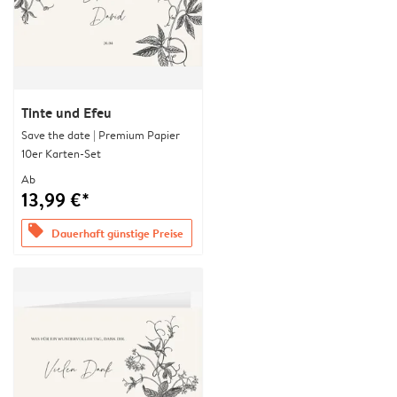
Tinte und Efeu
Save the date | Premium Papier
10er Karten-Set
Ab
13,99 €*
offers
Dauerhaft günstige Preise