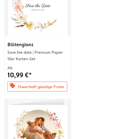
Blütenglanz
Save the date | Premium Papier
10er Karten-Set
Ab
10,99 €*
offers
Dauerhaft günstige Preise