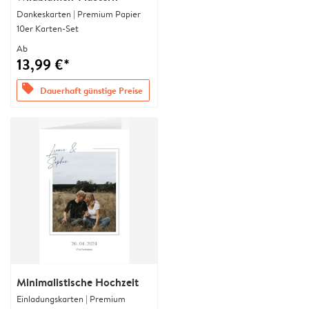
Dankeskarten | Premium Papier
10er Karten-Set
Ab
13,99 €*
offers
Dauerhaft günstige Preise
Minimalistische Hochzeit
Einladungskarten | Premium