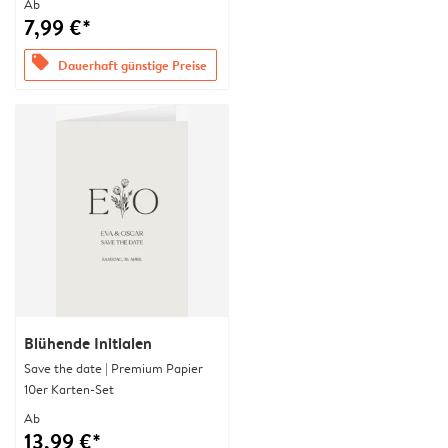
Ab
7,99 €*
offers
Dauerhaft günstige Preise
Blühende Initialen
Save the date | Premium Papier
10er Karten-Set
Ab
13,99 €*