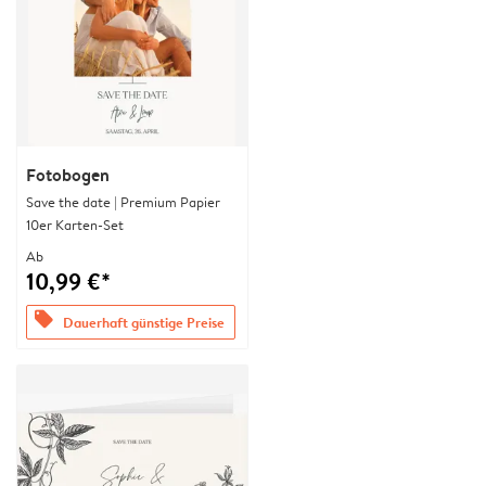
Fotobogen
Save the date | Premium Papier
10er Karten-Set
Ab
10,99 €*
offers
Dauerhaft günstige Preise