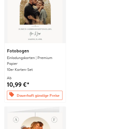
Fotobogen
Einladungskarten | Premium
Papier
10er Karten-Set
Ab
10,99 €*
offers
Dauerhaft günstige Preise