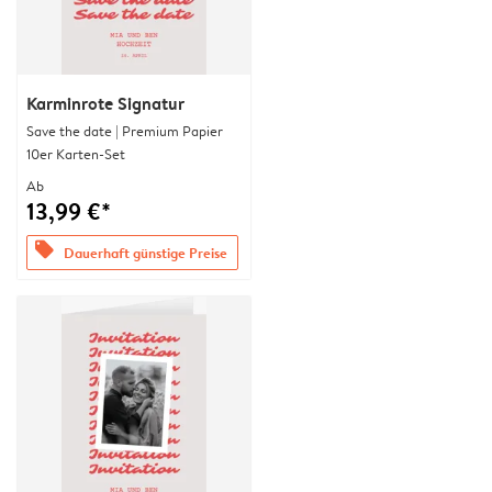
Karminrote Signatur
Save the date | Premium Papier
10er Karten-Set
Ab
13,99 €*
offers
Dauerhaft günstige Preise