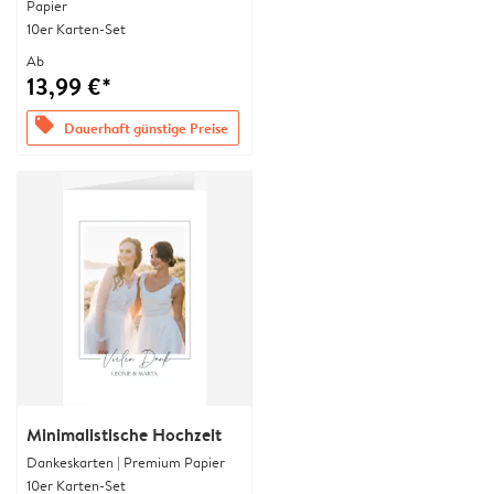
Papier
10er Karten-Set
Ab
13,99 €*
offers
Dauerhaft günstige Preise
Minimalistische Hochzeit
Dankeskarten | Premium Papier
10er Karten-Set