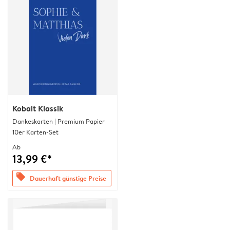
Kobalt Klassik
Dankeskarten | Premium Papier
10er Karten-Set
Ab
13,99 €*
offers
Dauerhaft günstige Preise