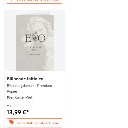
Blühende Initialen
Einladungskarten | Premium
Papier
10er Karten-Set
Ab
13,99 €*
offers
Dauerhaft günstige Preise