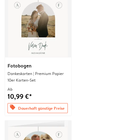
Fotobogen
Dankeskarten | Premium Papier
10er Karten-Set
Ab
10,99 €*
offers
Dauerhaft günstige Preise