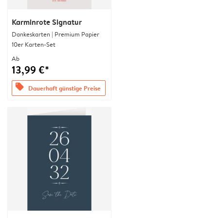
Karminrote Signatur
Dankeskarten | Premium Papier
10er Karten-Set
Ab
13,99 €*
offers
Dauerhaft günstige Preise