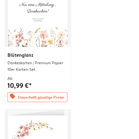
Blütenglanz
Dankeskarten | Premium Papier
10er Karten-Set
Ab
10,99 €*
offers
Dauerhaft günstige Preise