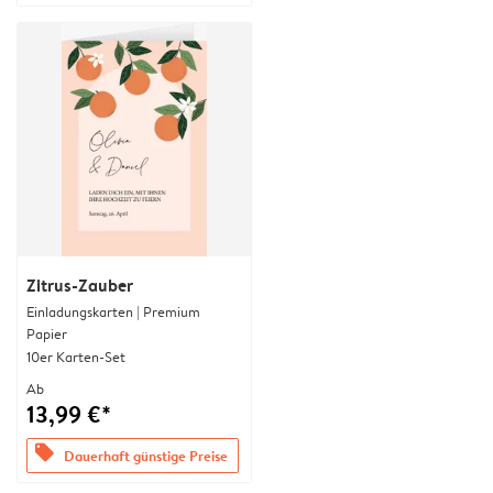
Zitrus-Zauber
Einladungskarten | Premium
Papier
10er Karten-Set
Ab
13,99 €*
offers
Dauerhaft günstige Preise