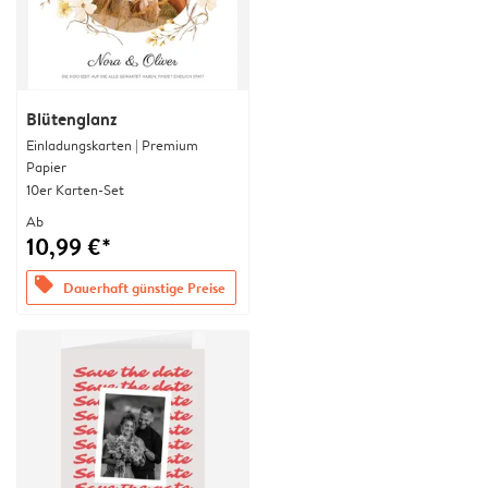
Blütenglanz
Einladungskarten | Premium
Papier
10er Karten-Set
Ab
10,99 €*
offers
Dauerhaft günstige Preise