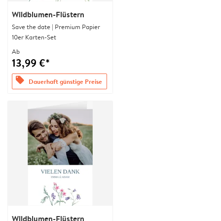
Wildblumen-Flüstern
Save the date | Premium Papier
10er Karten-Set
Ab
13,99 €*
offers
Dauerhaft günstige Preise
Wildblumen-Flüstern