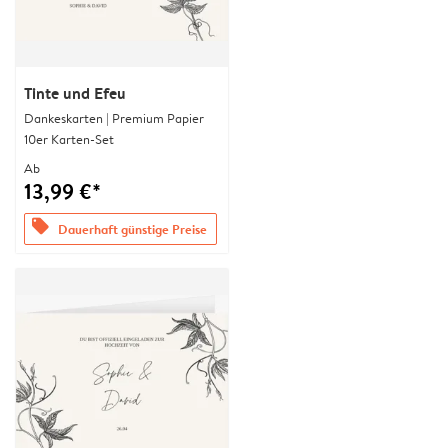
Tinte und Efeu
Dankeskarten | Premium Papier
10er Karten-Set
Ab
13,99 €*
offers
Dauerhaft günstige Preise