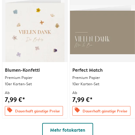
Blumen-Konfetti
Perfect Match
Premium Papier
Premium Papier
10er Karten-Set
10er Karten-Set
Ab
Ab
7,99 €*
7,99 €*
offers
offers
Dauerhaft günstige Preise
Dauerhaft günstige Preise
Mehr fotokarten