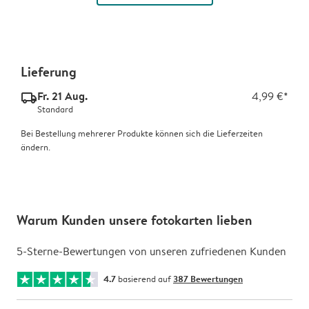
Lieferung
Fr. 21 Aug.
4,99 €*
delivery_standard_v2
Standard
Bei Bestellung mehrerer Produkte können sich die Lieferzeiten
ändern.
Warum Kunden unsere fotokarten lieben
5-Sterne-Bewertungen von unseren zufriedenen Kunden
4.7
basierend auf
387 Bewertungen