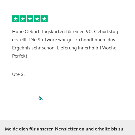
Habe Geburtstagskarten für einen 90. Geburtstag
D
erstellt. Die Software war gut zu handhaben, das
w
Ergebnis sehr schön. Lieferung innerhalb 1 Woche.
Perfekt!
K
Ute S.
filled-pagination
outlined-paginatio
outlined-paginat
outlined-pagin
outlined-pag
outlined-p
Melde dich für unseren Newsletter an und erhalte bis zu