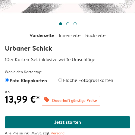
Vorderseite
Innenseite
Rückseite
Urbaner Schick
10er Karten-Set inklusive weiße Umschläge
Wähle den Kartentyp:
Foto Klappkarten
Flache Fotogrusskarten
Ab
13,99 €*
offers
Dauerhaft günstige Preise
Jetzt starten
Alle Preise inkl. MwSt. zzgl.
Versand