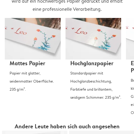
wird auf ein hochwertiges Papier gedruckt und erhält
eine professionelle Verarbeitung.
Mattes Papier
Hochglanzpapier
E
P
Papier mit glatter,
Standardpapier mit
B
seidenmatter Oberfläche.
Hochglanzbeschichtung,
k
235 g/m².
Farbtiefe und brillantem,
G
seidigem Schimmer. 235 g/m².
e
O
Andere Leute haben sich auch angesehen