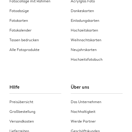
Fotocollage mit Rahmen
Acrylglas Foto
Fotoabzüge
Dankeskarten
Fotokarten
Einladungskarten
Fotokalender
Hochzeitskarten
Tassen bedrucken
Weihnachtskarten
Alle Fotoprodukte
Neujahrskarten
Hochzeitsfotobuch
Hilfe
Über uns
Preisübersicht
Das Unternehmen
Großbestellung
Nachhaltigkeit
Versandkosten
Werde Partner
Lieferzeiten
Geschäftskunden