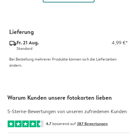
Lieferung
Fr. 21 Aug.
4,99 €*
delivery_standard_v2
Standard
Bei Bestellung mehrerer Produkte können sich die Lieferzeiten
ändern.
Warum Kunden unsere fotokarten lieben
5-Sterne-Bewertungen von unseren zufriedenen Kunden
4.7
basierend auf
387 Bewertungen