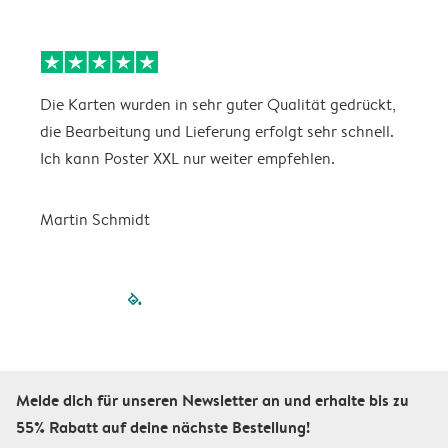
Die Karten wurden in sehr guter Qualität gedrückt,
E
die Bearbeitung und Lieferung erfolgt sehr schnell.
i
Ich kann Poster XXL nur weiter empfehlen.
Martin Schmidt
filled-pagination
outlined-paginatio
outlined-paginat
outlined-pagin
outlined-pag
outlined-p
Melde dich für unseren Newsletter an und erhalte bis zu
55% Rabatt auf deine nächste Bestellung!