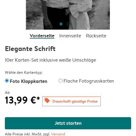
Vorderseite
Innenseite
Rückseite
Elegante Schrift
10er Karten-Set inklusive weiße Umschläge
Wähle den Kartentyp:
Foto Klappkarten
Flache Fotogrusskarten
Ab
13,99 €*
offers
Dauerhaft günstige Preise
Jetzt starten
Alle Preise inkl. MwSt. zzgl.
Versand