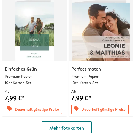
Einfaches Grün
Perfect match
Premium Papier
Premium Papier
10er Karten-Set
10er Karten-Set
Ab
Ab
7,99 €*
7,99 €*
offers
offers
Dauerhaft günstige Preise
Dauerhaft günstige Preise
Mehr fotokarten