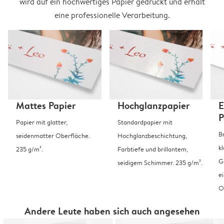
wird auf ein hochwertiges Papier gedruckt und erhält
eine professionelle Verarbeitung.
Mattes Papier
Hochglanzpapier
E
P
Papier mit glatter,
Standardpapier mit
B
seidenmatter Oberfläche.
Hochglanzbeschichtung,
k
235 g/m².
Farbtiefe und brillantem,
G
seidigem Schimmer. 235 g/m².
e
O
Andere Leute haben sich auch angesehen