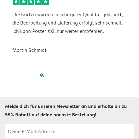
Die Karten wurden in sehr guter Qualität gedrückt,
E
die Bearbeitung und Lieferung erfolgt sehr schnell.
i
Ich kann Poster XXL nur weiter empfehlen.
Martin Schmidt
filled-pagination
outlined-paginatio
outlined-paginat
outlined-pagin
outlined-pag
outlined-p
Melde dich für unseren Newsletter an und erhalte bis zu
55% Rabatt auf deine nächste Bestellung!