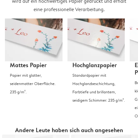
wird auf ein hochwertiges Papier gedruckt und erhält
eine professionelle Verarbeitung.
Mattes Papier
Hochglanzpapier
E
P
Papier mit glatter,
Standardpapier mit
B
seidenmatter Oberfläche.
Hochglanzbeschichtung,
k
235 g/m².
Farbtiefe und brillantem,
G
seidigem Schimmer. 235 g/m².
e
O
Andere Leute haben sich auch angesehen