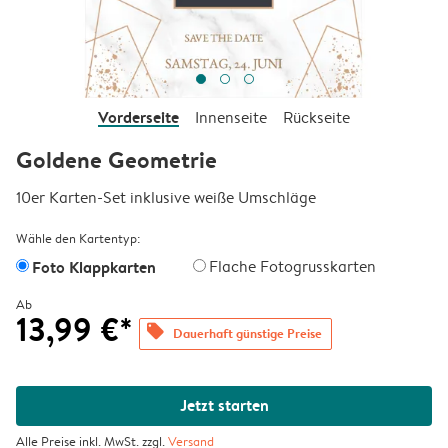
Vorderseite
Innenseite
Rückseite
Goldene Geometrie
10er Karten-Set inklusive weiße Umschläge
Wähle den Kartentyp:
Foto Klappkarten
Flache Fotogrusskarten
Ab
13,99 €*
offers
Dauerhaft günstige Preise
Jetzt starten
Alle Preise inkl. MwSt. zzgl.
Versand