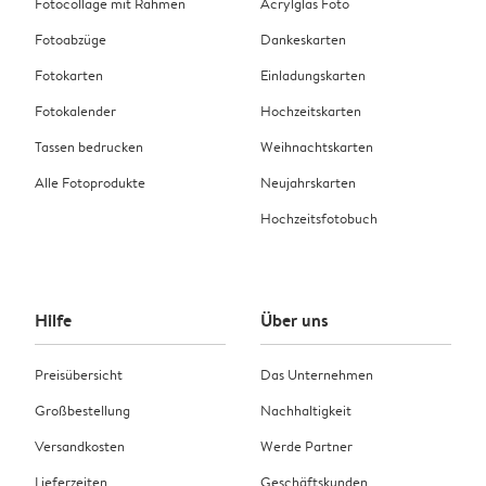
Fotocollage mit Rahmen
Acrylglas Foto
Fotoabzüge
Dankeskarten
Fotokarten
Einladungskarten
Fotokalender
Hochzeitskarten
Tassen bedrucken
Weihnachtskarten
Alle Fotoprodukte
Neujahrskarten
Hochzeitsfotobuch
Hilfe
Über uns
Preisübersicht
Das Unternehmen
Großbestellung
Nachhaltigkeit
Versandkosten
Werde Partner
Lieferzeiten
Geschäftskunden