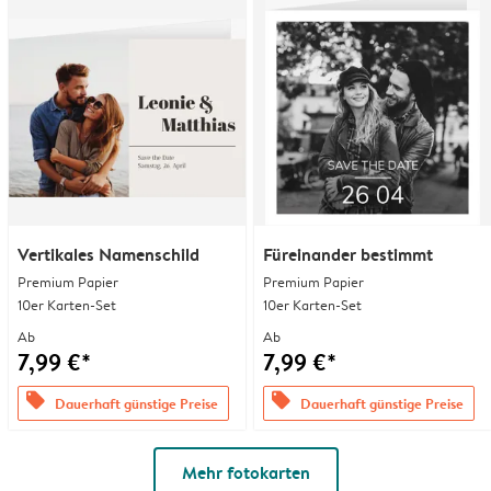
Vertikales Namenschild
Füreinander bestimmt
Premium Papier
Premium Papier
10er Karten-Set
10er Karten-Set
Ab
Ab
7,99 €*
7,99 €*
offers
offers
Dauerhaft günstige Preise
Dauerhaft günstige Preise
Mehr fotokarten