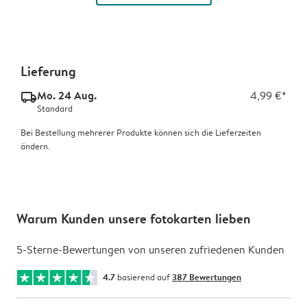
Lieferung
Mo. 24 Aug.
4,99 €*
delivery_standard_v2
Standard
Bei Bestellung mehrerer Produkte können sich die Lieferzeiten
ändern.
Warum Kunden unsere fotokarten lieben
5-Sterne-Bewertungen von unseren zufriedenen Kunden
4.7
basierend auf
387 Bewertungen