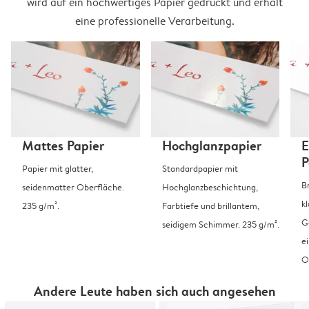
wird auf ein hochwertiges Papier gedruckt und erhält
eine professionelle Verarbeitung.
Mattes Papier
Hochglanzpapier
E
P
Papier mit glatter,
Standardpapier mit
B
seidenmatter Oberfläche.
Hochglanzbeschichtung,
k
235 g/m².
Farbtiefe und brillantem,
G
seidigem Schimmer. 235 g/m².
e
O
Andere Leute haben sich auch angesehen