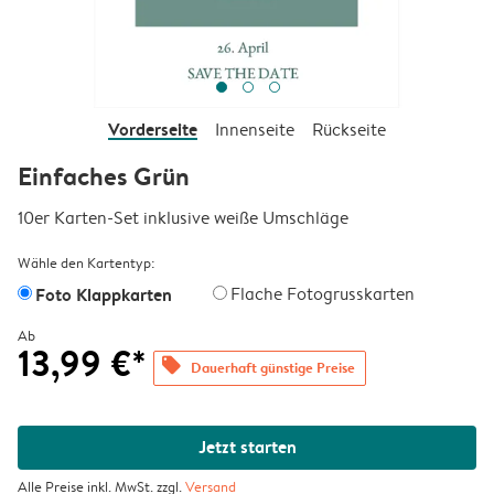
Vorderseite
Innenseite
Rückseite
Einfaches Grün
10er Karten-Set inklusive weiße Umschläge
Wähle den Kartentyp:
Foto Klappkarten
Flache Fotogrusskarten
Ab
13,99 €*
offers
Dauerhaft günstige Preise
Jetzt starten
Alle Preise inkl. MwSt. zzgl.
Versand