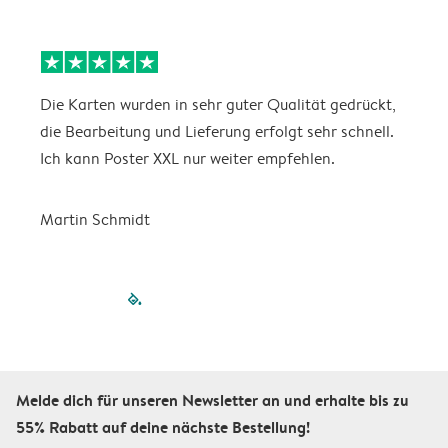
Die Karten wurden in sehr guter Qualität gedrückt,
E
die Bearbeitung und Lieferung erfolgt sehr schnell.
i
Ich kann Poster XXL nur weiter empfehlen.
Martin Schmidt
filled-pagination
outlined-paginatio
outlined-paginat
outlined-pagin
outlined-pag
outlined-p
Melde dich für unseren Newsletter an und erhalte bis zu
55% Rabatt auf deine nächste Bestellung!