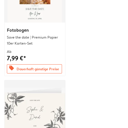
Fotobogen
Save the date | Premium Papier
10er Karten-Set
Ab
7,99 €*
offers
Dauerhaft günstige Preise