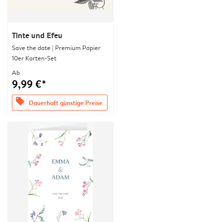
Tinte und Efeu
Save the date | Premium Papier
10er Karten-Set
Ab
9,99 €*
offers
Dauerhaft günstige Preise