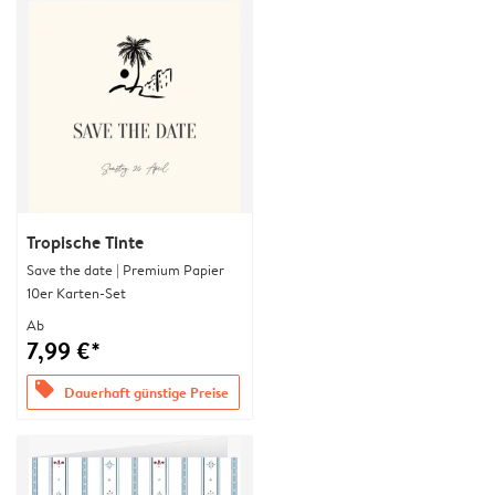
Tropische Tinte
Save the date | Premium Papier
10er Karten-Set
Ab
7,99 €*
offers
Dauerhaft günstige Preise