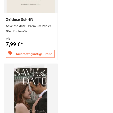
Zeitlose Schrift
Save the date | Premium Papier
10er Karten-Set
Ab
7,99 €*
offers
Dauerhaft günstige Preise