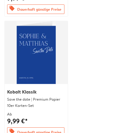
offers
Dauerhaft günstige Preise
Kobalt Klassik
Save the date | Premium Papier
10er Karten-Set
Ab
9,99 €*
offers
Dauerhaft günstige Preise