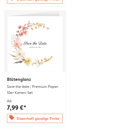
Blütenglanz
Save the date | Premium Papier
10er Karten-Set
Ab
7,99 €*
offers
Dauerhaft günstige Preise