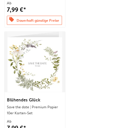
Ab
7,99 €*
offers
Dauerhaft günstige Preise
Blühendes Glück
Save the date | Premium Papier
10er Karten-Set
Ab
7,99 €*