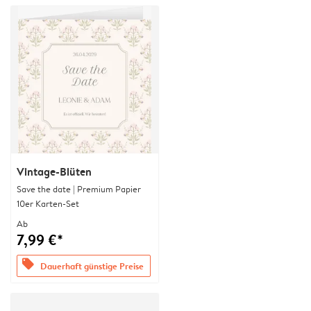
Vintage-Blüten
Save the date | Premium Papier
10er Karten-Set
Ab
7,99 €*
offers
Dauerhaft günstige Preise