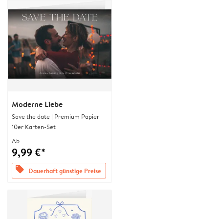
Moderne Liebe
Save the date | Premium Papier
10er Karten-Set
Ab
9,99 €*
offers
Dauerhaft günstige Preise