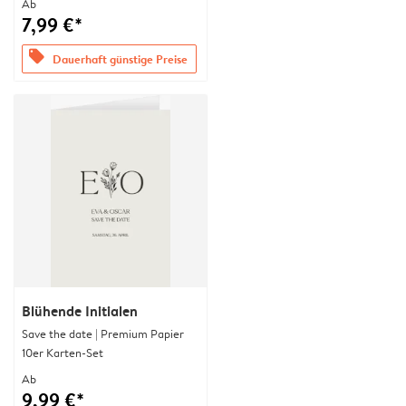
Ab
7,99 €*
offers
Dauerhaft günstige Preise
Blühende Initialen
Save the date | Premium Papier
10er Karten-Set
Ab
9,99 €*