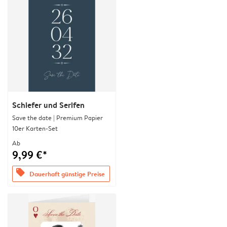
Schiefer und Serifen
Save the date | Premium Papier
10er Karten-Set
Ab
9,99 €*
offers
Dauerhaft günstige Preise