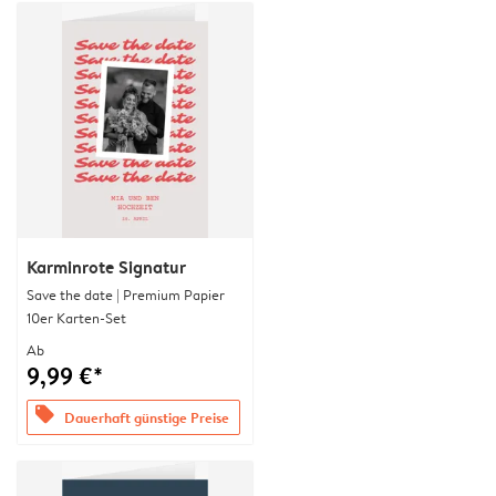
Karminrote Signatur
Save the date | Premium Papier
10er Karten-Set
Ab
9,99 €*
offers
Dauerhaft günstige Preise