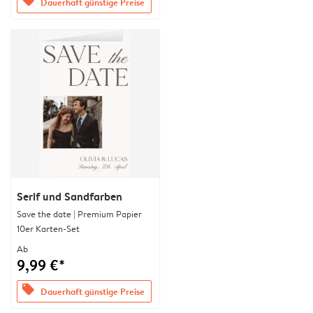
offers
Dauerhaft günstige Preise
Serif und Sandfarben
Save the date | Premium Papier
10er Karten-Set
Ab
9,99 €*
offers
Dauerhaft günstige Preise