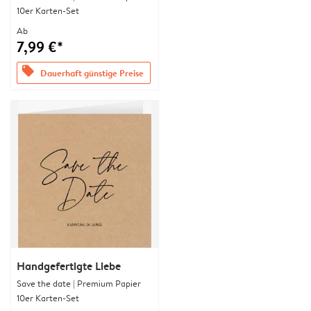
10er Karten-Set
Ab
7,99 €*
offers
Dauerhaft günstige Preise
Handgefertigte Liebe
Save the date | Premium Papier
10er Karten-Set