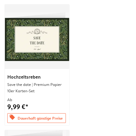
Hochzeitsreben
Save the date | Premium Papier
10er Karten-Set
Ab
9,99 €*
offers
Dauerhaft günstige Preise