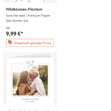
Wildblumen-Flüstern
Save the date | Premium Papier
10er Karten-Set
Ab
9,99 €*
offers
Dauerhaft günstige Preise