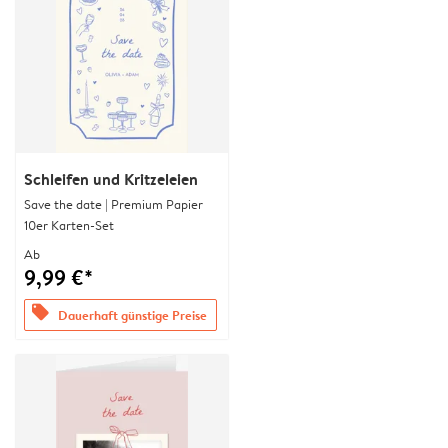
Schleifen und Kritzeleien
Save the date | Premium Papier
10er Karten-Set
Ab
9,99 €*
offers
Dauerhaft günstige Preise