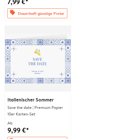
7,99 €*
offers
Dauerhaft günstige Preise
Italienischer Sommer
Save the date | Premium Papier
10er Karten-Set
Ab
9,99 €*