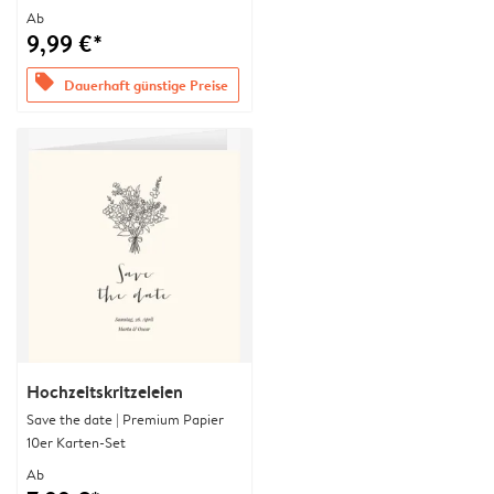
Ab
9,99 €*
offers
Dauerhaft günstige Preise
Hochzeitskritzeleien
Save the date | Premium Papier
10er Karten-Set
Ab