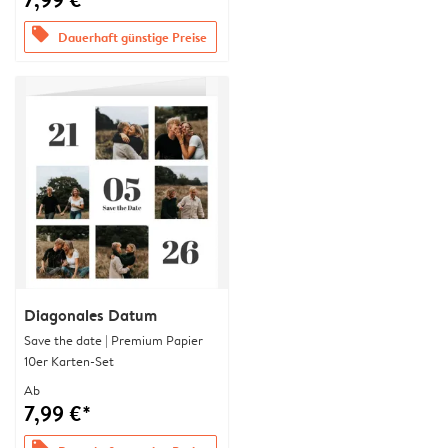
offers
Dauerhaft günstige Preise
Diagonales Datum
Save the date | Premium Papier
10er Karten-Set
Ab
7,99 €*