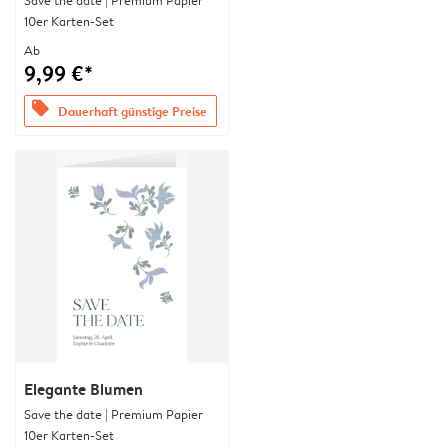
Save the date | Premium Papier
10er Karten-Set
Ab
9,99 €*
offers
Dauerhaft günstige Preise
Elegante Blumen
Save the date | Premium Papier
10er Karten-Set