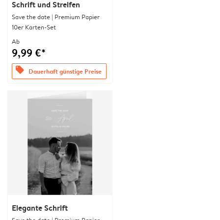
Schrift und Streifen
Save the date | Premium Papier
10er Karten-Set
Ab
9,99 €*
offers
Dauerhaft günstige Preise
Elegante Schrift