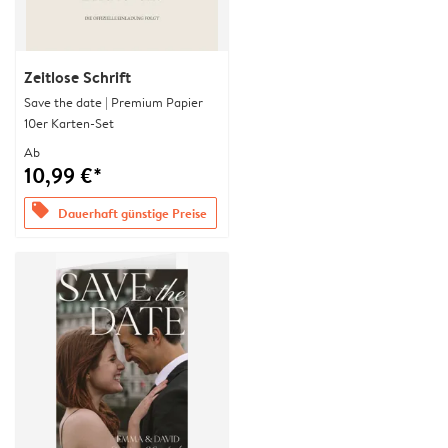
Zeitlose Schrift
Save the date | Premium Papier
10er Karten-Set
Ab
10,99 €*
offers
Dauerhaft günstige Preise