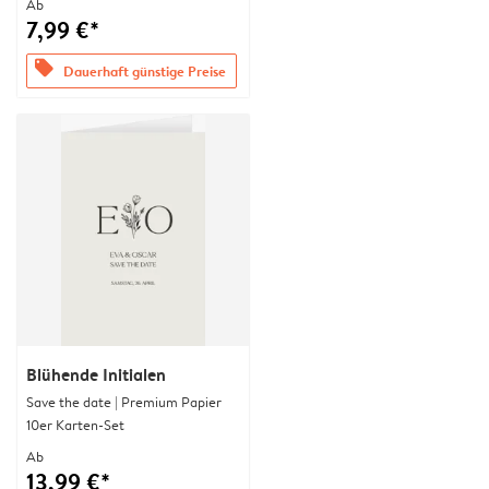
Ab
7,99 €*
offers
Dauerhaft günstige Preise
Blühende Initialen
Save the date | Premium Papier
10er Karten-Set
Ab
13,99 €*