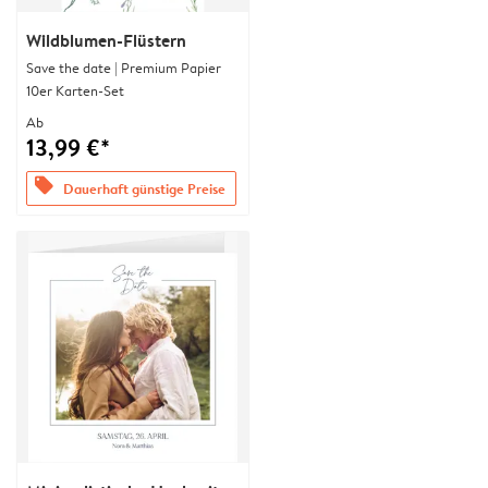
Wildblumen-Flüstern
Save the date | Premium Papier
10er Karten-Set
Ab
13,99 €*
offers
Dauerhaft günstige Preise