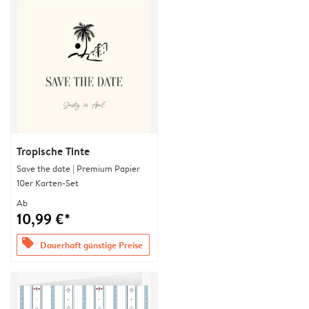
Tropische Tinte
Save the date | Premium Papier
10er Karten-Set
Ab
10,99 €*
offers
Dauerhaft günstige Preise