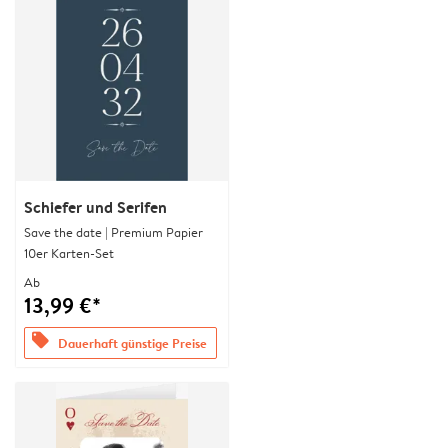
Schiefer und Serifen
Save the date | Premium Papier
10er Karten-Set
Ab
13,99 €*
offers
Dauerhaft günstige Preise