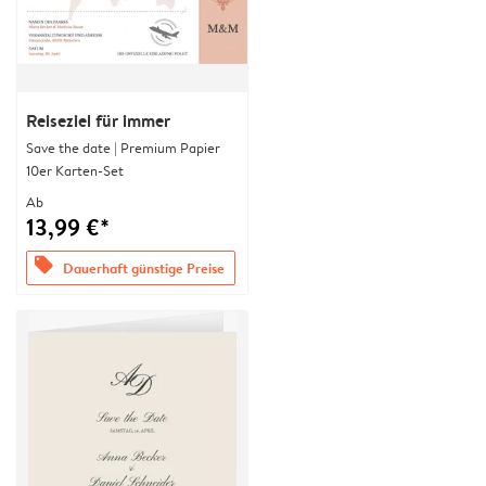
Reiseziel für immer
Save the date | Premium Papier
10er Karten-Set
Ab
13,99 €*
offers
Dauerhaft günstige Preise