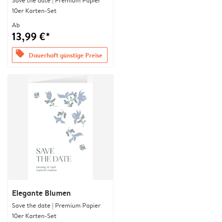
Save the date | Premium Papier
10er Karten-Set
Ab
13,99 €*
offers
Dauerhaft günstige Preise
Elegante Blumen
Save the date | Premium Papier
10er Karten-Set