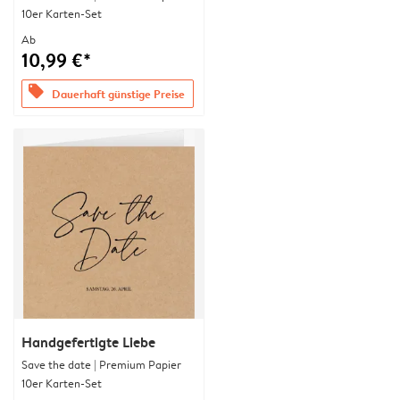
10er Karten-Set
Ab
10,99 €*
offers
Dauerhaft günstige Preise
Handgefertigte Liebe
Save the date | Premium Papier
10er Karten-Set