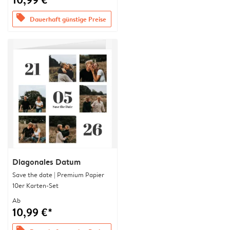
offers
Dauerhaft günstige Preise
Diagonales Datum
Save the date | Premium Papier
10er Karten-Set
Ab
10,99 €*