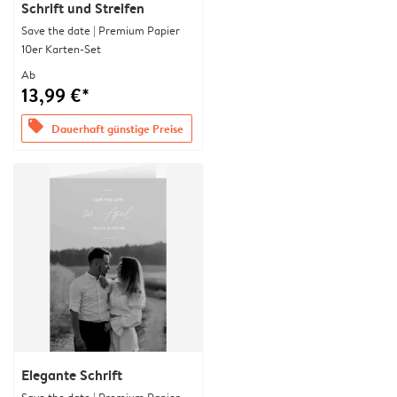
Schrift und Streifen
Save the date | Premium Papier
10er Karten-Set
Ab
13,99 €*
offers
Dauerhaft günstige Preise
Elegante Schrift