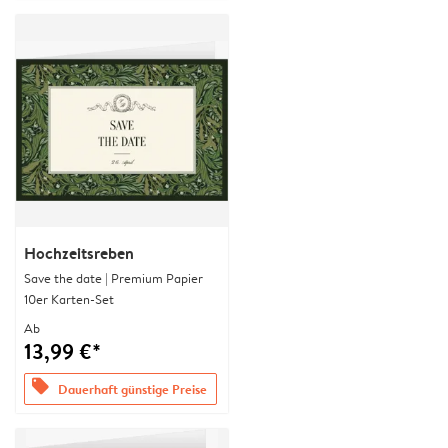
Hochzeitsreben
Save the date | Premium Papier
10er Karten-Set
Ab
13,99 €*
offers
Dauerhaft günstige Preise