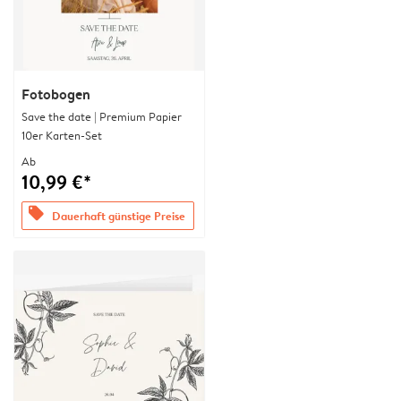
Fotobogen
Save the date | Premium Papier
10er Karten-Set
Ab
10,99 €*
offers
Dauerhaft günstige Preise