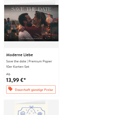
Moderne Liebe
Save the date | Premium Papier
10er Karten-Set
Ab
13,99 €*
offers
Dauerhaft günstige Preise