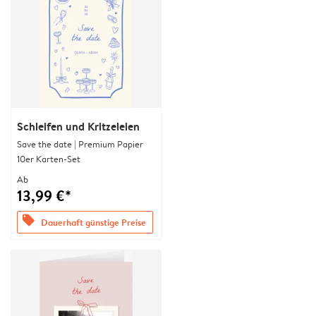
Schleifen und Kritzeleien
Save the date | Premium Papier
10er Karten-Set
Ab
13,99 €*
offers
Dauerhaft günstige Preise