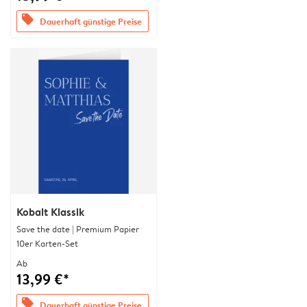
offers
Dauerhaft günstige Preise
Kobalt Klassik
Save the date | Premium Papier
10er Karten-Set
Ab
13,99 €*
offers
Dauerhaft günstige Preise