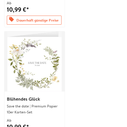
Ab
10,99 €*
offers
Dauerhaft günstige Preise
Blühendes Glück
Save the date | Premium Papier
10er Karten-Set
Ab
10,99 €*