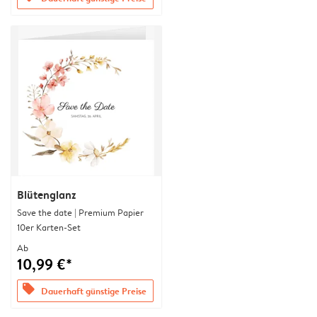
Blütenglanz
Save the date | Premium Papier
10er Karten-Set
Ab
10,99 €*
offers
Dauerhaft günstige Preise