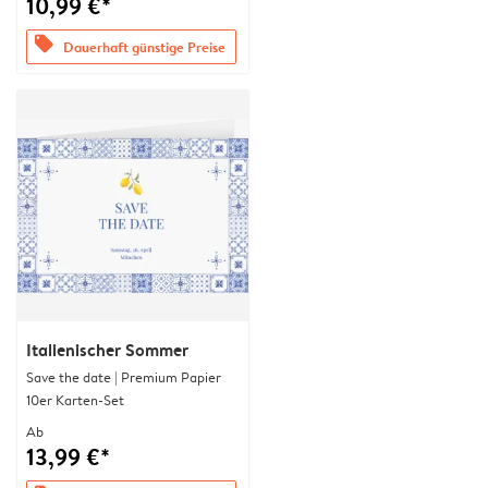
10,99 €*
offers
Dauerhaft günstige Preise
Italienischer Sommer
Save the date | Premium Papier
10er Karten-Set
Ab
13,99 €*