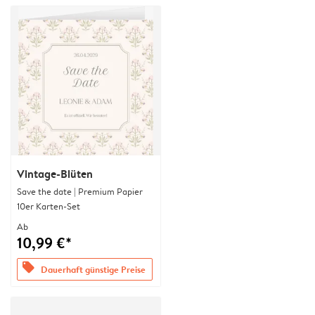
Vintage-Blüten
Save the date | Premium Papier
10er Karten-Set
Ab
10,99 €*
offers
Dauerhaft günstige Preise