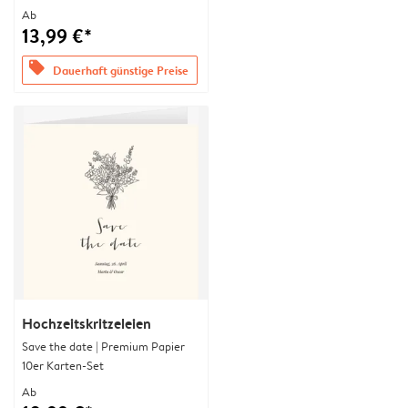
Ab
13,99 €*
offers
Dauerhaft günstige Preise
Hochzeitskritzeleien
Save the date | Premium Papier
10er Karten-Set
Ab