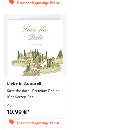
offers
Dauerhaft günstige Preise
Liebe in Aquarell
Save the date | Premium Papier
10er Karten-Set
Ab
10,99 €*
offers
Dauerhaft günstige Preise