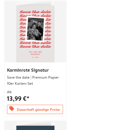
Karminrote Signatur
Save the date | Premium Papier
10er Karten-Set
Ab
13,99 €*
offers
Dauerhaft günstige Preise