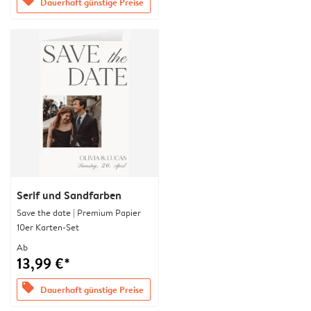
offers
Dauerhaft günstige Preise
Serif und Sandfarben
Save the date | Premium Papier
10er Karten-Set
Ab
13,99 €*
offers
Dauerhaft günstige Preise