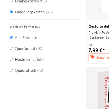
Dankeskarten
(93)
Einladungskarten
(93)
Gestalte de
Wähle ein Format aus
Premium Papi
Alle Formate
10er Karten-Se
Ab
Querformat
(13)
7,99 €*
offers
Dauerhaf
Hochformat
(65)
Quadratisch
(15)