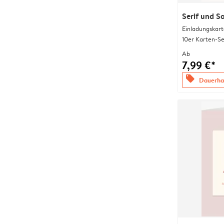
Serif und S
Einladungskart
10er Karten-Se
Ab
7,99 €*
offers
Dauerhaf