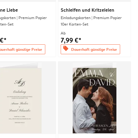
ne Liebe
Schleifen und Kritzeleien
ngskarten | Premium Papier
Einladungskarten | Premium Papier
rten-Set
10er Karten-Set
Ab
 €*
7,99 €*
offers
uerhaft günstige Preise
Dauerhaft günstige Preise