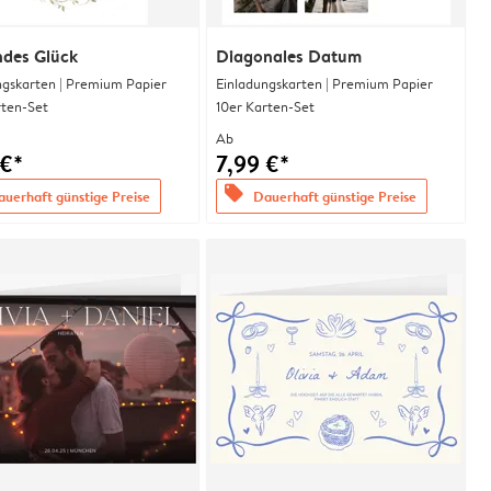
ndes Glück
Diagonales Datum
ngskarten | Premium Papier
Einladungskarten | Premium Papier
rten-Set
10er Karten-Set
Ab
 €*
7,99 €*
offers
uerhaft günstige Preise
Dauerhaft günstige Preise