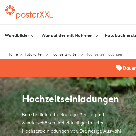
Wandbilder
Wandbilder mit Rahmen
Fotobuch erste
slim_arrow_down
slim_arrow_down
Home
Fotokarten
Hochzeitskarten
Hochzeitseinladungen
offers
Dauer
Hochzeitseinladungen
Bereite dich auf deinen großen Tag mit
wunderschönen, individuell gestalteten
Hochzeitseinladungen vor. Die riesige Auswahl