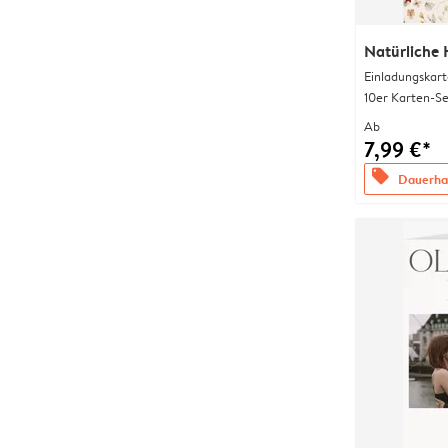
Natürliche 
Einladungskart
10er Karten-Se
Ab
7,99 €*
offers
Dauerhaf