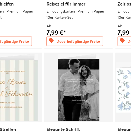
hleifen
Reiseziel für immer
Zeitlo
en | Premium Papier
Einladungskarten | Premium Papier
Einladu
t
10er Karten-Set
10er Ka
Ab
Ab
7,99 €*
7,99
offers
offers
t günstige Preise
Dauerhaft günstige Preise
Da
Streifen
Elegante Schrift
Elega