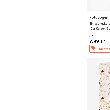
Fotobogen
Einladungskart
10er Karten-Se
Ab
7,99 €*
offers
Dauerhaf