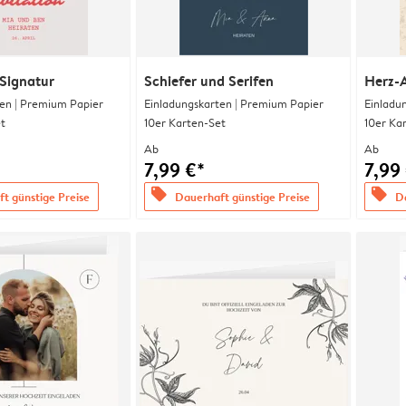
Signatur
Schiefer und Serifen
Herz-
en | Premium Papier
Einladungskarten | Premium Papier
Einladu
t
10er Karten-Set
10er Ka
Ab
Ab
7,99 €*
7,99
offers
offers
t günstige Preise
Dauerhaft günstige Preise
Da