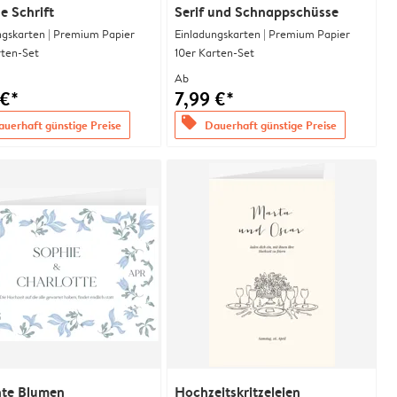
se Schrift
Serif und Schnappschüsse
ngskarten | Premium Papier
Einladungskarten | Premium Papier
rten-Set
10er Karten-Set
Ab
 €*
7,99 €*
offers
uerhaft günstige Preise
Dauerhaft günstige Preise
nte Blumen
Hochzeitskritzeleien