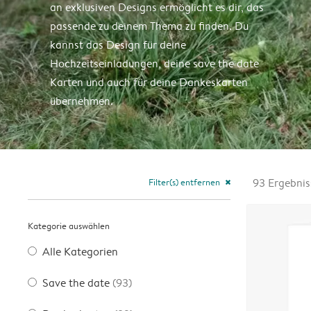
an exklusiven Designs ermöglicht es dir, das
passende zu deinem Thema zu finden. Du
kannst das Design für deine
Hochzeitseinladungen, deine save the date
Karten und auch für deine Dankeskarten
übernehmen.
Filter(s) entfernen
93
Ergebnis
close
Kategorie auswählen
Alle Kategorien
Save the date
(93)