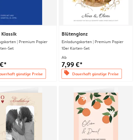
 Klassik
Blütenglanz
ngskarten | Premium Papier
Einladungskarten | Premium Papier
rten-Set
10er Karten-Set
Ab
 €*
7,99 €*
offers
uerhaft günstige Preise
Dauerhaft günstige Preise