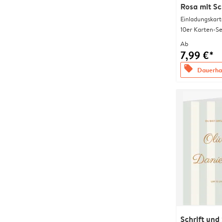
Rosa mit Sc
Einladungskart
10er Karten-Se
Ab
7,99 €*
offers
Dauerhaf
Schrift und 