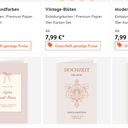
andfarben
Vintage-Blüten
Moder
en | Premium Papier
Einladungskarten | Premium Papier
Einladu
t
10er Karten-Set
10er Ka
Ab
Ab
7,99 €*
7,99
offers
offers
t günstige Preise
Dauerhaft günstige Preise
Da