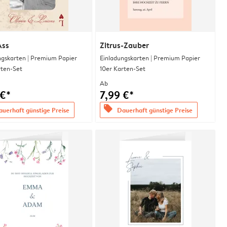
Ass
Zitrus-Zauber
ngskarten | Premium Papier
Einladungskarten | Premium Papier
rten-Set
10er Karten-Set
Ab
 €*
7,99 €*
offers
uerhaft günstige Preise
Dauerhaft günstige Preise