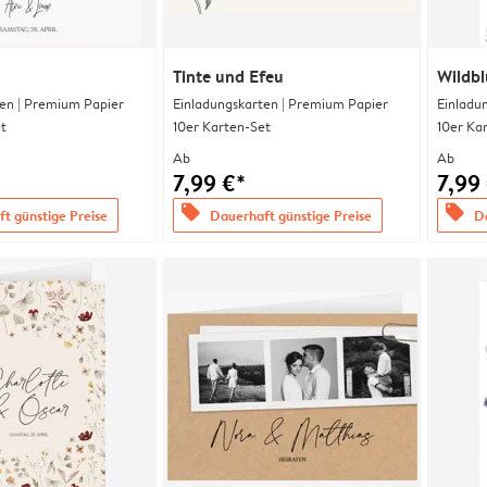
Tinte und Efeu
Wildb
en | Premium Papier
Einladungskarten | Premium Papier
Einladu
t
10er Karten-Set
10er Ka
Ab
Ab
7,99 €*
7,99
offers
offers
t günstige Preise
Dauerhaft günstige Preise
Da