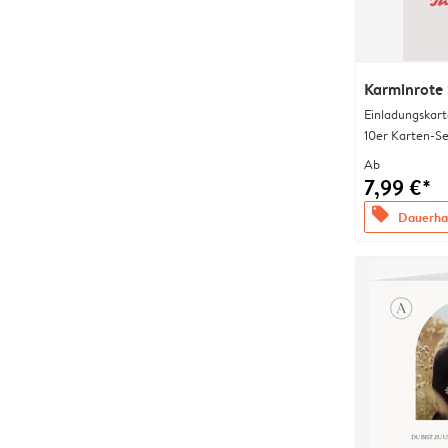
Karminrote 
Einladungskart
10er Karten-Se
Ab
7,99 €*
offers
Dauerhaf