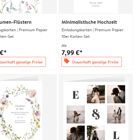
lumen-Flüstern
Minimalistische Hochzeit
ngskarten | Premium Papier
Einladungskarten | Premium Papier
rten-Set
10er Karten-Set
Ab
 €*
7,99 €*
offers
uerhaft günstige Preise
Dauerhaft günstige Preise