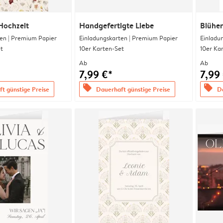
Hochzeit
Handgefertigte Liebe
Blühe
en | Premium Papier
Einladungskarten | Premium Papier
Einladu
t
10er Karten-Set
10er Ka
Ab
Ab
7,99 €*
7,99
offers
offers
t günstige Preise
Dauerhaft günstige Preise
Da