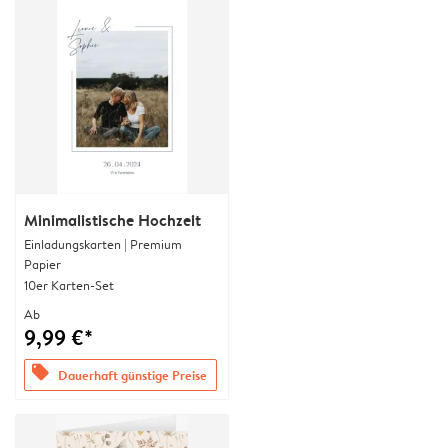
Minimalistische Hochzeit
Einladungskarten | Premium
Papier
10er Karten-Set
Ab
9,99 €*
offers
Dauerhaft günstige Preise