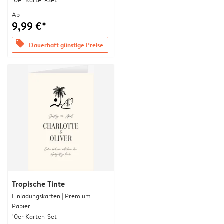
10er Karten-Set
Ab
9,99 €*
offers
Dauerhaft günstige Preise
Tropische Tinte
Einladungskarten | Premium
Papier
10er Karten-Set