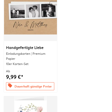
Handgefertigte Liebe
Einladungskarten | Premium
Papier
10er Karten-Set
Ab
9,99 €*
offers
Dauerhaft günstige Preise