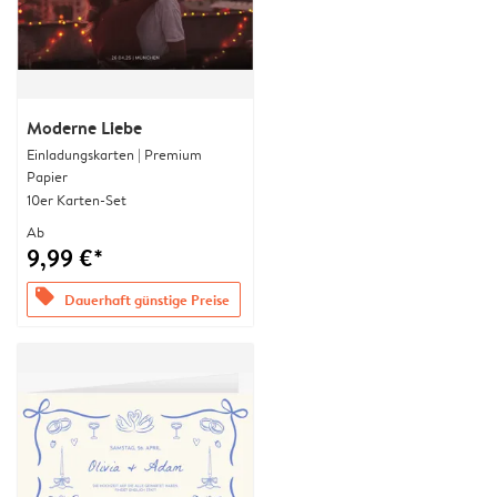
Moderne Liebe
Einladungskarten | Premium
Papier
10er Karten-Set
Ab
9,99 €*
offers
Dauerhaft günstige Preise