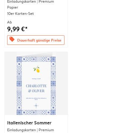
Einladungskarten | Premium
Papier
10er Karten-Set
Ab
9,99 €*
offers
Dauerhaft günstige Preise
Italienischer Sommer
Einladungskarten | Premium