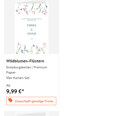
Wildblumen-Flüstern
Einladungskarten | Premium
Papier
10er Karten-Set
Ab
9,99 €*
offers
Dauerhaft günstige Preise