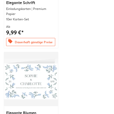
Elegante Schrift
Einladungskarten | Premium
Papier
10er Karten-Set
Ab
9,99 €*
offers
Dauerhaft günstige Preise
Elegante Blumen