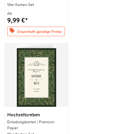
10er Karten-Set
Ab
9,99 €*
offers
Dauerhaft günstige Preise
Hochzeitsreben
Einladungskarten | Premium
Papier