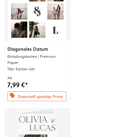
Diagonales Datum
Einladungskarten | Premium
Papier
10er Karten-Set
Ab
7,99 €*
offers
Dauerhaft günstige Preise