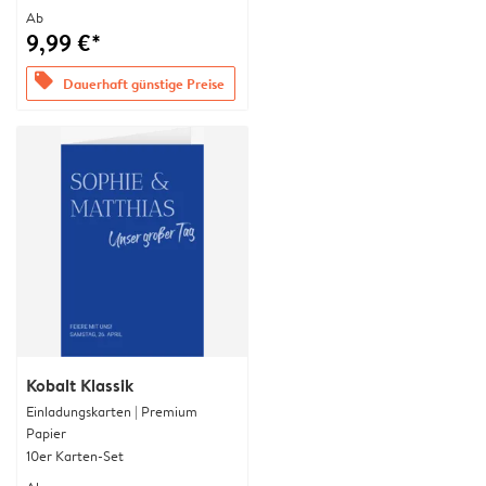
Ab
9,99 €*
offers
Dauerhaft günstige Preise
Kobalt Klassik
Einladungskarten | Premium
Papier
10er Karten-Set