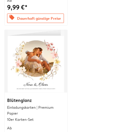
Ab
9,99 €*
offers
Dauerhaft günstige Preise
Blütenglanz
Einladungskarten | Premium
Papier
10er Karten-Set
Ab