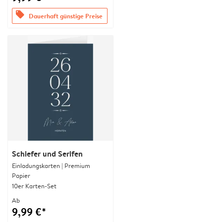
offers
Dauerhaft günstige Preise
Schiefer und Serifen
Einladungskarten | Premium
Papier
10er Karten-Set
Ab
9,99 €*