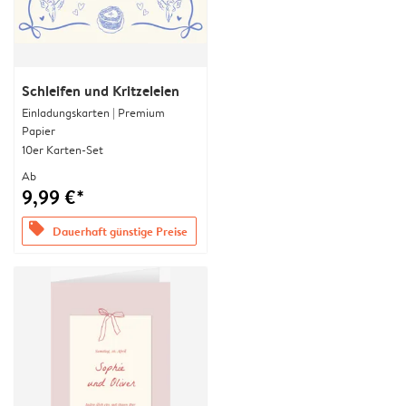
Schleifen und Kritzeleien
Einladungskarten | Premium
Papier
10er Karten-Set
Ab
9,99 €*
offers
Dauerhaft günstige Preise