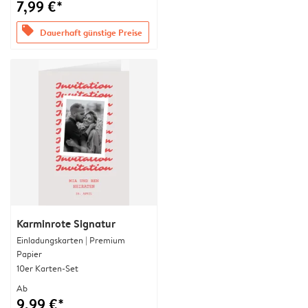
7,99 €*
offers
Dauerhaft günstige Preise
Karminrote Signatur
Einladungskarten | Premium
Papier
10er Karten-Set
Ab
9,99 €*