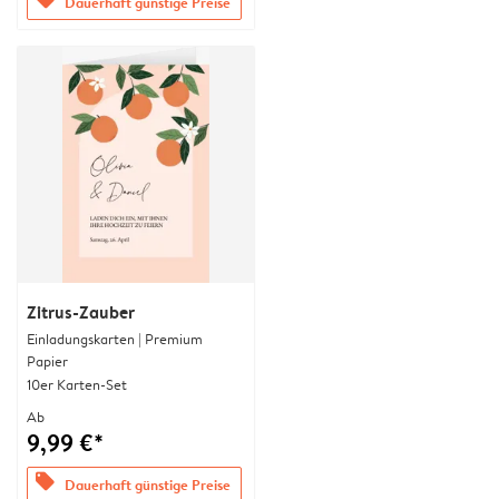
Dauerhaft günstige Preise
Zitrus-Zauber
Einladungskarten | Premium
Papier
10er Karten-Set
Ab
9,99 €*
offers
Dauerhaft günstige Preise