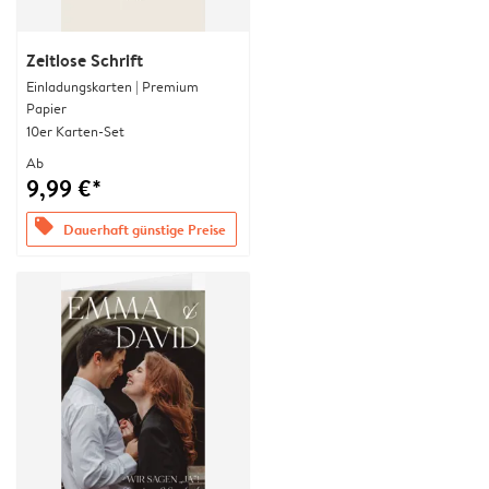
Zeitlose Schrift
Einladungskarten | Premium
Papier
10er Karten-Set
Ab
9,99 €*
offers
Dauerhaft günstige Preise