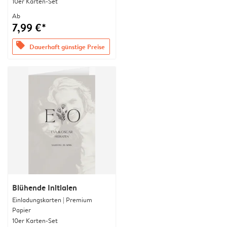
10er Karten-Set
Ab
7,99 €*
offers
Dauerhaft günstige Preise
Blühende Initialen
Einladungskarten | Premium
Papier
10er Karten-Set