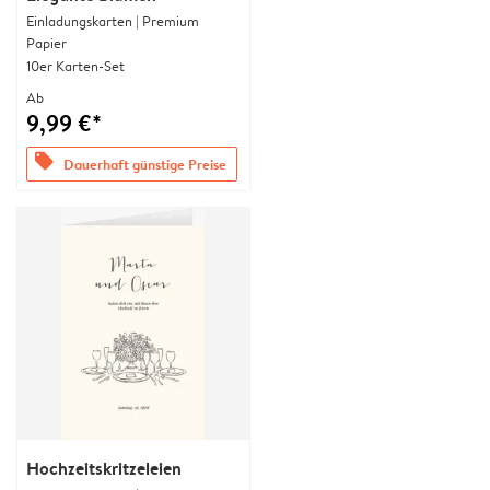
Einladungskarten | Premium
Papier
10er Karten-Set
Ab
9,99 €*
offers
Dauerhaft günstige Preise
Hochzeitskritzeleien