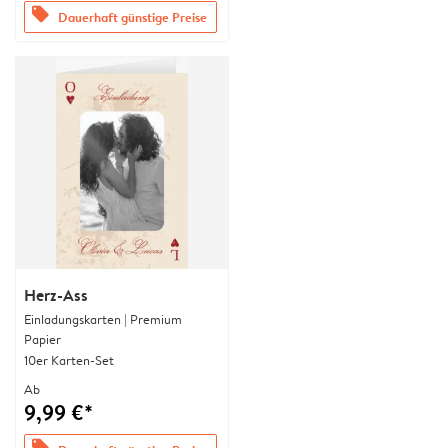
offers
Dauerhaft günstige Preise
Herz-Ass
Einladungskarten | Premium
Papier
10er Karten-Set
Ab
9,99 €*
offers