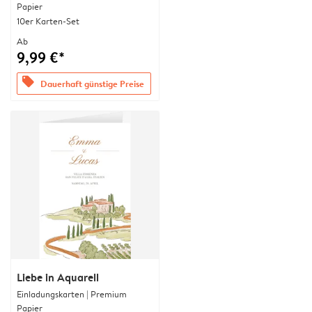
Papier
10er Karten-Set
Ab
9,99 €*
offers
Dauerhaft günstige Preise
Liebe in Aquarell
Einladungskarten | Premium
Papier