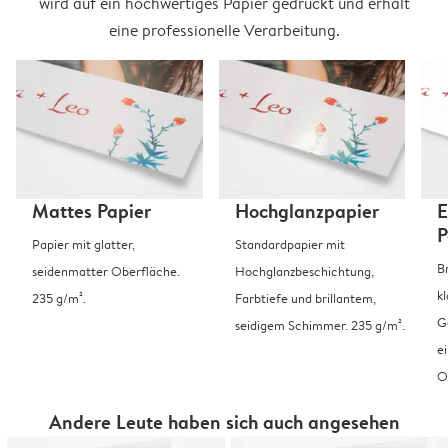
wird auf ein hochwertiges Papier gedruckt und erhält
eine professionelle Verarbeitung.
Mattes Papier
Hochglanzpapier
E
P
Papier mit glatter,
Standardpapier mit
B
seidenmatter Oberfläche.
Hochglanzbeschichtung,
k
235 g/m².
Farbtiefe und brillantem,
G
seidigem Schimmer. 235 g/m².
e
O
Andere Leute haben sich auch angesehen