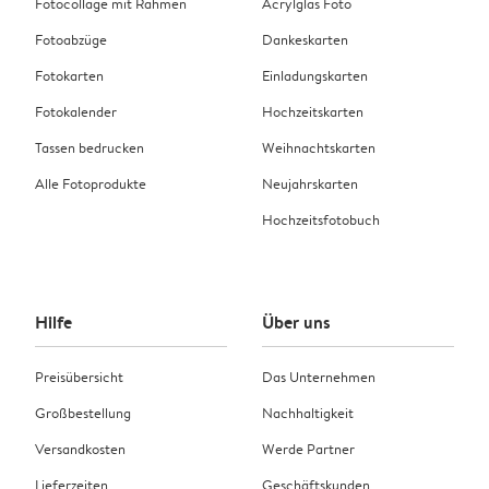
Fotocollage mit Rahmen
Acrylglas Foto
Fotoabzüge
Dankeskarten
Fotokarten
Einladungskarten
Fotokalender
Hochzeitskarten
Tassen bedrucken
Weihnachtskarten
Alle Fotoprodukte
Neujahrskarten
Hochzeitsfotobuch
Hilfe
Über uns
Preisübersicht
Das Unternehmen
Großbestellung
Nachhaltigkeit
Versandkosten
Werde Partner
Lieferzeiten
Geschäftskunden