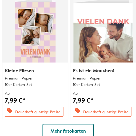
Kleine Fliesen
Es ist ein Mädchen!
Premium Papier
Premium Papier
10er Karten-Set
10er Karten-Set
Ab
Ab
7,99 €*
7,99 €*
offers
offers
Dauerhaft günstige Preise
Dauerhaft günstige Preise
Mehr fotokarten