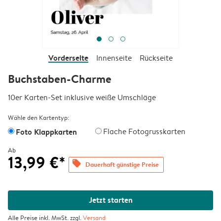
Vorderseite
Innenseite
Rückseite
Buchstaben-Charme
10er Karten-Set inklusive weiße Umschläge
Wähle den Kartentyp:
Foto Klappkarten
Flache Fotogrusskarten
Ab
13,99 €*
offers
Dauerhaft günstige Preise
Jetzt starten
Alle Preise inkl. MwSt. zzgl.
Versand