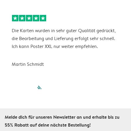
Die Karten wurden in sehr guter Qualität gedrückt,
E
die Bearbeitung und Lieferung erfolgt sehr schnell.
i
Ich kann Poster XXL nur weiter empfehlen.
Martin Schmidt
filled-pagination
outlined-paginatio
outlined-paginat
outlined-pagin
outlined-pag
outlined-p
Melde dich für unseren Newsletter an und erhalte bis zu
55% Rabatt auf deine nächste Bestellung!