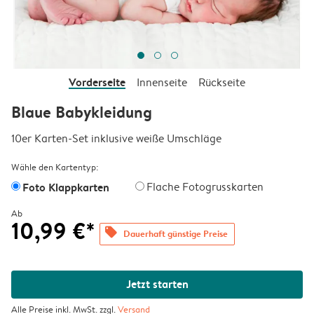
Vorderseite
Innenseite
Rückseite
Blaue Babykleidung
10er Karten-Set inklusive weiße Umschläge
Wähle den Kartentyp:
Foto Klappkarten
Flache Fotogrusskarten
Ab
10,99 €*
offers
Dauerhaft günstige Preise
Jetzt starten
Alle Preise inkl. MwSt. zzgl.
Versand