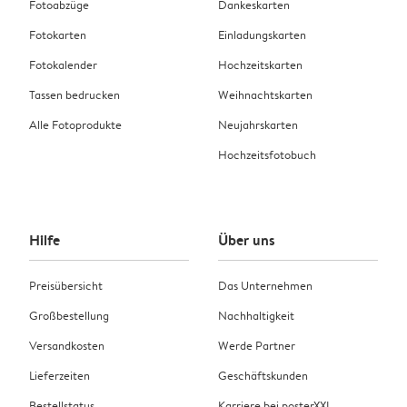
Fotoabzüge
Dankeskarten
Fotokarten
Einladungskarten
Fotokalender
Hochzeitskarten
Tassen bedrucken
Weihnachtskarten
Alle Fotoprodukte
Neujahrskarten
Hochzeitsfotobuch
Hilfe
Über uns
Preisübersicht
Das Unternehmen
Großbestellung
Nachhaltigkeit
Versandkosten
Werde Partner
Lieferzeiten
Geschäftskunden
Bestellstatus
Karriere bei posterXXL