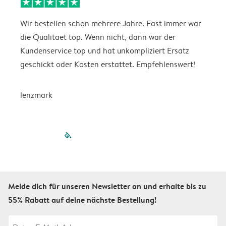
Wir bestellen schon mehrere Jahre. Fast immer war
D
die Qualitaet top. Wenn nicht, dann war der
A
Kundenservice top und hat unkompliziert Ersatz
O
geschickt oder Kosten erstattet. Empfehlenswert!
D
lenzmark
filled-pagination
outlined-paginatio
outlined-paginat
outlined-pagin
outlined-pag
outlined-p
Melde dich für unseren Newsletter an und erhalte bis zu
55% Rabatt auf deine nächste Bestellung!