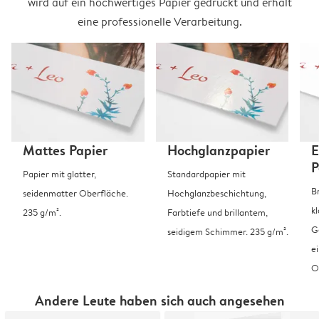
wird auf ein hochwertiges Papier gedruckt und erhält
eine professionelle Verarbeitung.
Mattes Papier
Hochglanzpapier
E
P
Papier mit glatter,
Standardpapier mit
B
seidenmatter Oberfläche.
Hochglanzbeschichtung,
k
235 g/m².
Farbtiefe und brillantem,
G
seidigem Schimmer. 235 g/m².
e
O
Andere Leute haben sich auch angesehen