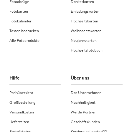
Fotoabzüge
Dankeskarten
Fotokarten
Einladungskarten
Fotokalender
Hochzeitskarten
Tassen bedrucken
Weihnachtskarten
Alle Fotoprodukte
Neujahrskarten
Hochzeitsfotobuch
Hilfe
Über uns
Preisübersicht
Das Unternehmen
Großbestellung
Nachhaltigkeit
Versandkosten
Werde Partner
Lieferzeiten
Geschäftskunden
Bestellstatus
Karriere bei posterXXL