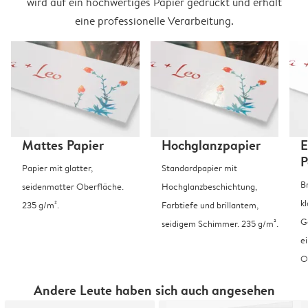
wird auf ein hochwertiges Papier gedruckt und erhält
eine professionelle Verarbeitung.
Mattes Papier
Hochglanzpapier
E
P
Papier mit glatter,
Standardpapier mit
B
seidenmatter Oberfläche.
Hochglanzbeschichtung,
k
235 g/m².
Farbtiefe und brillantem,
G
seidigem Schimmer. 235 g/m².
e
O
Andere Leute haben sich auch angesehen