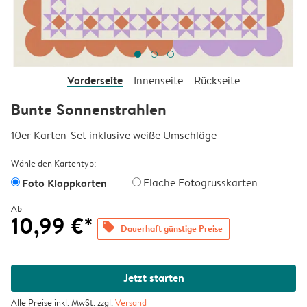
Vorderseite
Innenseite
Rückseite
Bunte Sonnenstrahlen
10er Karten-Set inklusive weiße Umschläge
Wähle den Kartentyp:
Foto Klappkarten
Flache Fotogrusskarten
Ab
10,99 €*
offers
Dauerhaft günstige Preise
Jetzt starten
Alle Preise inkl. MwSt. zzgl.
Versand