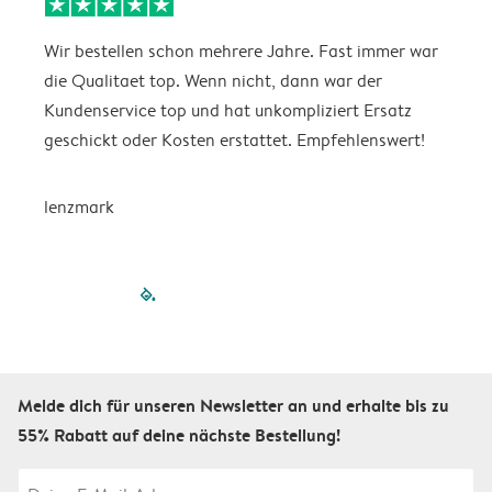
Wir bestellen schon mehrere Jahre. Fast immer war
D
die Qualitaet top. Wenn nicht, dann war der
A
Kundenservice top und hat unkompliziert Ersatz
O
geschickt oder Kosten erstattet. Empfehlenswert!
D
lenzmark
filled-pagination
outlined-paginatio
outlined-paginat
outlined-pagin
outlined-pag
outlined-p
Melde dich für unseren Newsletter an und erhalte bis zu
55% Rabatt auf deine nächste Bestellung!