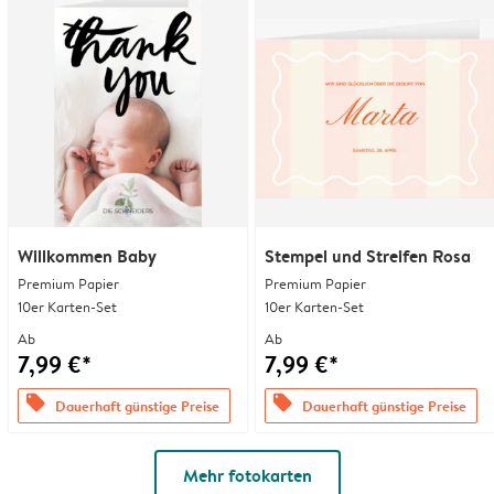
Willkommen Baby
Stempel und Streifen Rosa
Premium Papier
Premium Papier
10er Karten-Set
10er Karten-Set
Ab
Ab
7,99 €*
7,99 €*
offers
offers
Dauerhaft günstige Preise
Dauerhaft günstige Preise
Mehr fotokarten