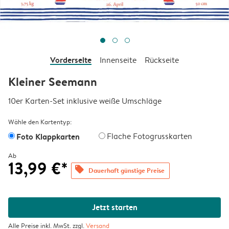
Vorderseite
Innenseite
Rückseite
Kleiner Seemann
10er Karten-Set inklusive weiße Umschläge
Wähle den Kartentyp:
Foto Klappkarten
Flache Fotogrusskarten
Ab
13,99 €*
offers
Dauerhaft günstige Preise
Jetzt starten
Alle Preise inkl. MwSt. zzgl.
Versand