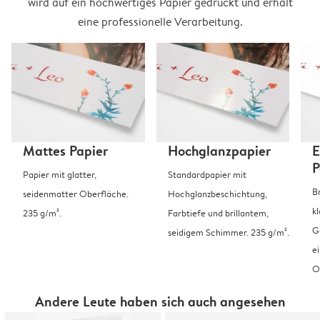
wird auf ein hochwertiges Papier gedruckt und erhält
eine professionelle Verarbeitung.
Mattes Papier
Hochglanzpapier
E
P
Papier mit glatter,
Standardpapier mit
B
seidenmatter Oberfläche.
Hochglanzbeschichtung,
k
235 g/m².
Farbtiefe und brillantem,
G
seidigem Schimmer. 235 g/m².
e
O
Andere Leute haben sich auch angesehen