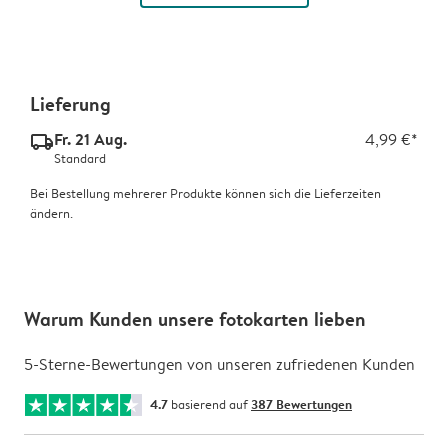
Lieferung
Fr. 21 Aug.
4,99 €*
delivery_standard_v2
Standard
Bei Bestellung mehrerer Produkte können sich die Lieferzeiten
ändern.
Warum Kunden unsere fotokarten lieben
5-Sterne-Bewertungen von unseren zufriedenen Kunden
4.7
basierend auf
387 Bewertungen