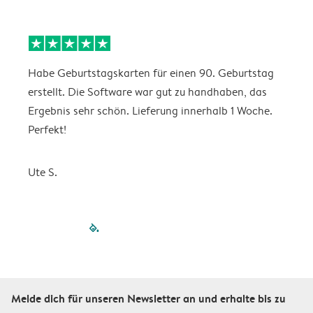
Habe Geburtstagskarten für einen 90. Geburtstag
D
erstellt. Die Software war gut zu handhaben, das
w
Ergebnis sehr schön. Lieferung innerhalb 1 Woche.
Perfekt!
K
Ute S.
filled-pagination
outlined-paginatio
outlined-paginat
outlined-pagin
outlined-pag
outlined-p
Melde dich für unseren Newsletter an und erhalte bis zu