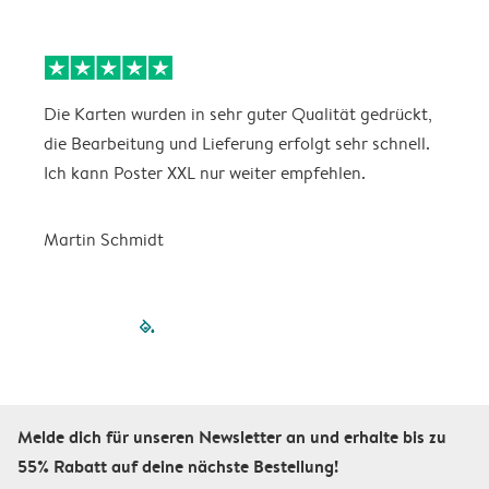
Die Karten wurden in sehr guter Qualität gedrückt,
E
die Bearbeitung und Lieferung erfolgt sehr schnell.
i
Ich kann Poster XXL nur weiter empfehlen.
Martin Schmidt
filled-pagination
outlined-paginatio
outlined-paginat
outlined-pagin
outlined-pag
outlined-p
Melde dich für unseren Newsletter an und erhalte bis zu
55% Rabatt auf deine nächste Bestellung!