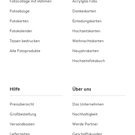
Fotocollage mit Rahmen
Acrylglas Foto
Fotoabzüge
Dankeskarten
Fotokarten
Einladungskarten
Fotokalender
Hochzeitskarten
Tassen bedrucken
Weihnachtskarten
Alle Fotoprodukte
Neujahrskarten
Hochzeitsfotobuch
Hilfe
Über uns
Preisübersicht
Das Unternehmen
Großbestellung
Nachhaltigkeit
Versandkosten
Werde Partner
Lieferzeiten
Geschäftskunden