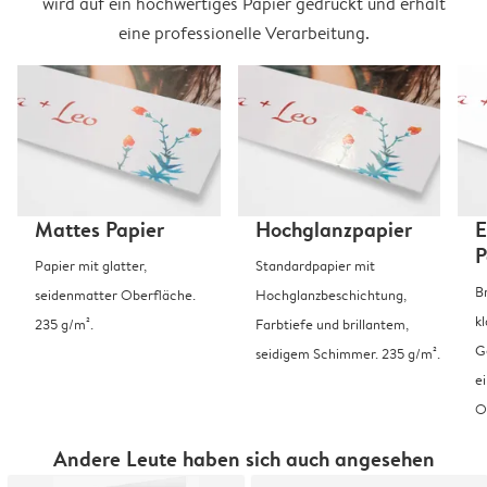
wird auf ein hochwertiges Papier gedruckt und erhält
eine professionelle Verarbeitung.
Mattes Papier
Hochglanzpapier
E
P
Papier mit glatter,
Standardpapier mit
B
seidenmatter Oberfläche.
Hochglanzbeschichtung,
k
235 g/m².
Farbtiefe und brillantem,
G
seidigem Schimmer. 235 g/m².
e
O
Andere Leute haben sich auch angesehen