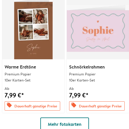
Warme Erdtöne
Schnörkelrahmen
Premium Papier
Premium Papier
10er Karten-Set
10er Karten-Set
Ab
Ab
7,99 €*
7,99 €*
offers
offers
Dauerhaft günstige Preise
Dauerhaft günstige Preise
Mehr fotokarten