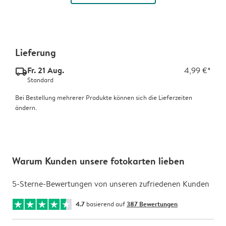
Lieferung
Fr. 21 Aug.
4,99 €*
delivery_standard_v2
Standard
Bei Bestellung mehrerer Produkte können sich die Lieferzeiten
ändern.
Warum Kunden unsere fotokarten lieben
5-Sterne-Bewertungen von unseren zufriedenen Kunden
4.7
basierend auf
387 Bewertungen