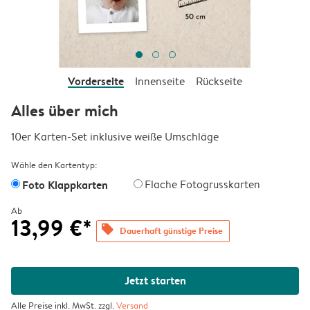
Vorderseite
Innenseite
Rückseite
Alles über mich
10er Karten-Set inklusive weiße Umschläge
Wähle den Kartentyp:
Foto Klappkarten
Flache Fotogrusskarten
Ab
13,99 €*
offers
Dauerhaft günstige Preise
Jetzt starten
Alle Preise inkl. MwSt. zzgl.
Versand