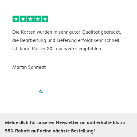
Die Karten wurden in sehr guter Qualität gedrückt,
E
die Bearbeitung und Lieferung erfolgt sehr schnell.
i
Ich kann Poster XXL nur weiter empfehlen.
Martin Schmidt
filled-pagination
outlined-paginatio
outlined-paginat
outlined-pagin
outlined-pag
outlined-p
Melde dich für unseren Newsletter an und erhalte bis zu
55% Rabatt auf deine nächste Bestellung!