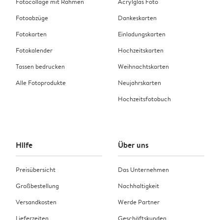
Fotocollage mit Rahmen
Acrylglas Foto
Fotoabzüge
Dankeskarten
Fotokarten
Einladungskarten
Fotokalender
Hochzeitskarten
Tassen bedrucken
Weihnachtskarten
Alle Fotoprodukte
Neujahrskarten
Hochzeitsfotobuch
Hilfe
Über uns
Preisübersicht
Das Unternehmen
Großbestellung
Nachhaltigkeit
Versandkosten
Werde Partner
Lieferzeiten
Geschäftskunden