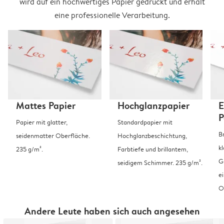
wird auf ein hochwertiges Papier gedruckt und erhält
eine professionelle Verarbeitung.
Mattes Papier
Hochglanzpapier
E
P
Papier mit glatter,
Standardpapier mit
B
seidenmatter Oberfläche.
Hochglanzbeschichtung,
k
235 g/m².
Farbtiefe und brillantem,
G
seidigem Schimmer. 235 g/m².
e
O
Andere Leute haben sich auch angesehen