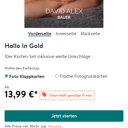
Vorderseite
Innenseite
Rückseite
Hallo in Gold
10er Karten-Set inklusive weiße Umschläge
Wähle den Kartentyp:
Foto Klappkarten
Flache Fotogrusskarten
Ab
13,99 €*
offers
Dauerhaft günstige Preise
Jetzt starten
Alle Preise inkl. MwSt. zzgl.
Versand