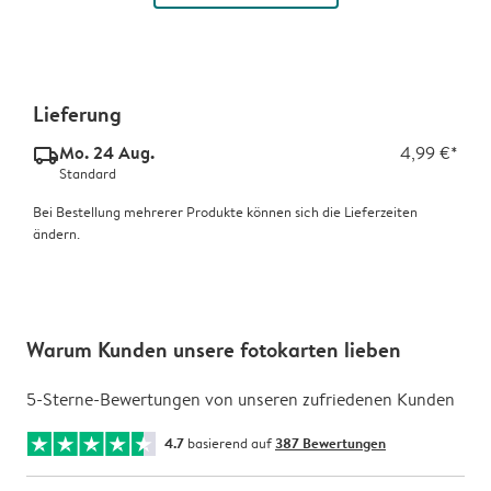
Lieferung
Mo. 24 Aug.
4,99 €*
delivery_standard_v2
Standard
Bei Bestellung mehrerer Produkte können sich die Lieferzeiten
ändern.
Warum Kunden unsere fotokarten lieben
5-Sterne-Bewertungen von unseren zufriedenen Kunden
4.7
basierend auf
387 Bewertungen