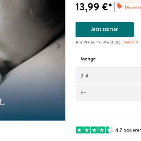
13,99 €*
offers
Dauerhaf
Jetzt starten
Alle Preise inkl. MwSt. zzgl.
Versand
Menge
2-4
5+
4.7
basiere