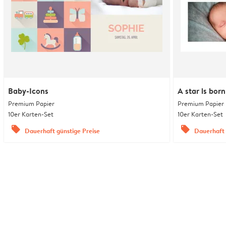
Baby-Icons
A star is born
Premium Papier
Premium Papier
10er Karten-Set
10er Karten-Set
offers
offers
Dauerhaft günstige Preise
Dauerhaft 