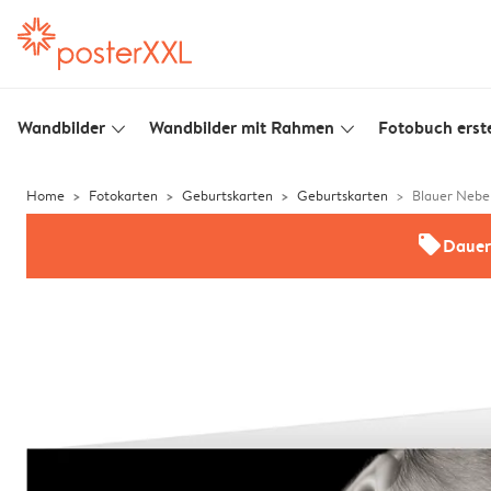
Wandbilder
Wandbilder mit Rahmen
Fotobuch erste
slim_arrow_down
slim_arrow_down
Home
Fotokarten
Geburtskarten
Geburtskarten
Blauer Nebe
offers
Dauer