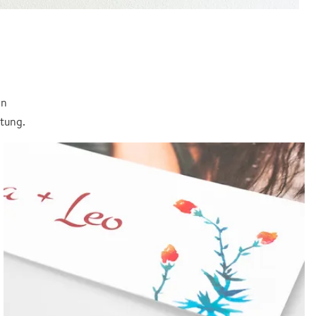
in
itung.