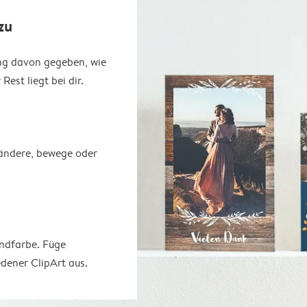
zu
ung davon gegeben, wie
est liegt bei dir.
erändere, bewege oder
undfarbe. Füge
dener ClipArt aus.