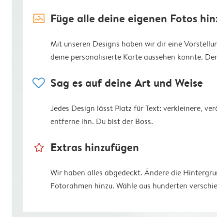
image_placeholder
Füge alle deine eigenen Fotos hin
Mit unseren Designs haben wir dir eine Vorstell
deine personalisierte Karte aussehen könnte. Der R
heart
Sag es auf deine Art und Weise
Jedes Design lässt Platz für Text: verkleinere, v
entferne ihn. Du bist der Boss.
star_outline
Extras hinzufügen
Wir haben alles abgedeckt. Ändere die Hintergr
Fotorahmen hinzu. Wähle aus hunderten verschie