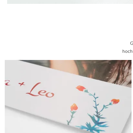
G
hochw