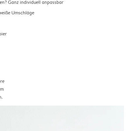
en? Ganz individuell anpassbar
 weiße Umschläge
pier
ere
em
n.