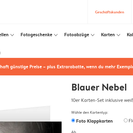
Geschäftskunden
llen
Fotogeschenke
Fotoabzüge
Karten
Ka
slim_arrow_down
slim_arrow_down
slim_arrow_down
slim_arrow_down
l
haft günstige Preise – plus Extrarabatte, wenn du mehr Exempl
Blauer Nebel
10er Karten-Set inklusive we
Wähle den Kartentyp:
Foto Klappkarten
F
Ab