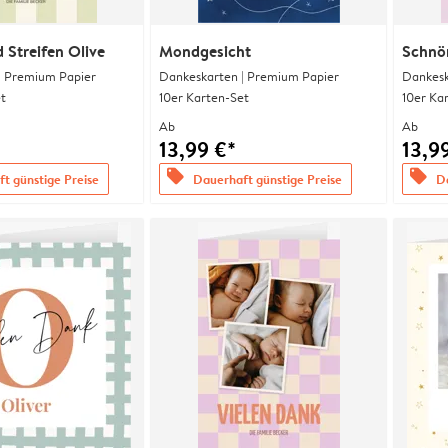
 Streifen Olive
Mondgesicht
Schnö
| Premium Papier
Dankeskarten | Premium Papier
Dankesk
t
10er Karten-Set
10er Ka
Ab
Ab
13,99 €*
13,9
offers
offers
t günstige Preise
Dauerhaft günstige Preise
Da