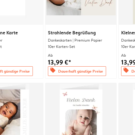
ine Karte
Strahlende Begrüßung
Kleine
er
Dankeskarten | Premium Papier
Dankesk
t
10er Karten-Set
10er Ka
Ab
Ab
13,99 €*
13,9
offers
offers
t günstige Preise
Dauerhaft günstige Preise
Da