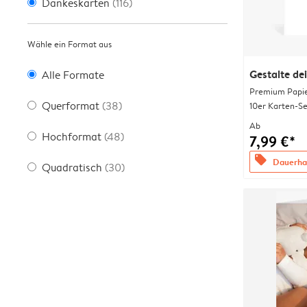
Dankeskarten
(116)
Wähle ein Format aus
Gestalte de
Alle Formate
Premium Papi
Querformat
(38)
10er Karten-Se
Ab
Hochformat
(48)
7,99 €*
offers
Dauerhaf
Quadratisch
(30)