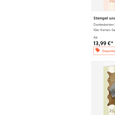
Stempel und
Dankeskarten 
10er Karten-Se
Ab
13,99 €*
offers
Dauerhaf