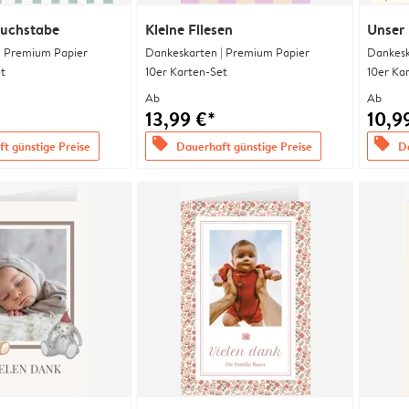
uchstabe
Kleine Fliesen
Unser 
| Premium Papier
Dankeskarten | Premium Papier
Dankesk
t
10er Karten-Set
10er Ka
Ab
Ab
13,99 €*
10,9
offers
offers
t günstige Preise
Dauerhaft günstige Preise
Da