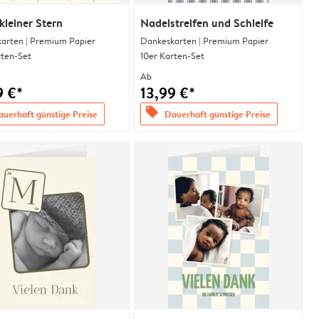
kleiner Stern
Nadelstreifen und Schleife
arten | Premium Papier
Dankeskarten | Premium Papier
rten-Set
10er Karten-Set
Ab
9 €*
13,99 €*
offers
uerhaft günstige Preise
Dauerhaft günstige Preise