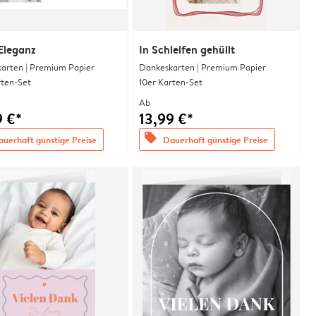
Eleganz
In Schleifen gehüllt
arten | Premium Papier
Dankeskarten | Premium Papier
rten-Set
10er Karten-Set
Ab
9 €*
13,99 €*
offers
uerhaft günstige Preise
Dauerhaft günstige Preise