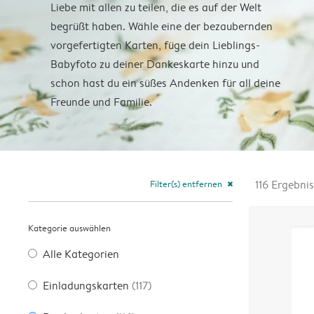
Liebe mit allen zu teilen, die es auf der Welt
begrüßt haben. Wähle eine der bezaubernden
vorgefertigten Karten, füge dein Lieblings-
Babyfoto zu deiner Dankeskarte hinzu und
schon hast du ein süßes Andenken für all deine
Freunde und Familie.
Filter(s) entfernen
116
Ergebnis
close
Kategorie auswählen
Alle Kategorien
Einladungskarten
(117)