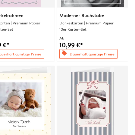
rkelrahmen
Moderner Buchstabe
arten | Premium Papier
Dankeskarten | Premium Papier
rten-Set
10er Karten-Set
Ab
9 €*
10,99 €*
offers
uerhaft günstige Preise
Dauerhaft günstige Preise