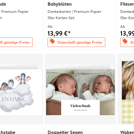
nde
Babyblüten
Flies
| Premium Papier
Dankeskarten | Premium Papier
Dankesk
t
10er Karten-Set
10er Ka
Ab
Ab
13,99 €*
13,9
offers
offers
t günstige Preise
Dauerhaft günstige Preise
Da
chstabe
Doppelter Segen
Waben