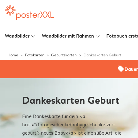
Wandbilder
Wandbilder mit Rahmen
Fotobuch erste
slim_arrow_down
slim_arrow_down
Home
Fotokarten
Geburtskarten
Dankeskarten Geburt
offers
Dauer
Dankeskarten Geburt
Eine Dankeskarte für dein <a
href="/fotogeschenke/babygeschenke-zur-
geburt">neues Baby</a> ist eine süße Art, die