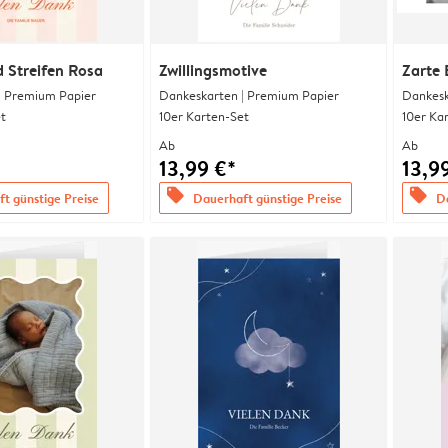
 Streifen Rosa
Zwillingsmotive
Zarte 
| Premium Papier
Dankeskarten | Premium Papier
Dankesk
t
10er Karten-Set
10er Ka
Ab
Ab
13,99 €*
13,9
offers
offers
t günstige Preise
Dauerhaft günstige Preise
Da