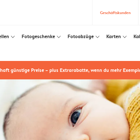
Geschäftskunden
llen
Fotogeschenke
Fotoabzüge
Karten
Ka
slim_arrow_down
slim_arrow_down
slim_arrow_down
slim_arrow_down
haft günstige Preise – plus Extrarabatte, wenn du mehr Exempl