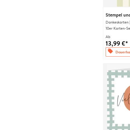
Stempel und
Dankeskarten 
10er Karten-Se
Ab
13,99 €*
offers
Dauerhaf