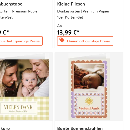
enbuchstabe
Kleine Fliesen
arten | Premium Papier
Dankeskarten | Premium Papier
rten-Set
10er Karten-Set
Ab
9 €*
13,99 €*
offers
uerhaft günstige Preise
Dauerhaft günstige Preise
karo
Bunte Sonnenstrahlen