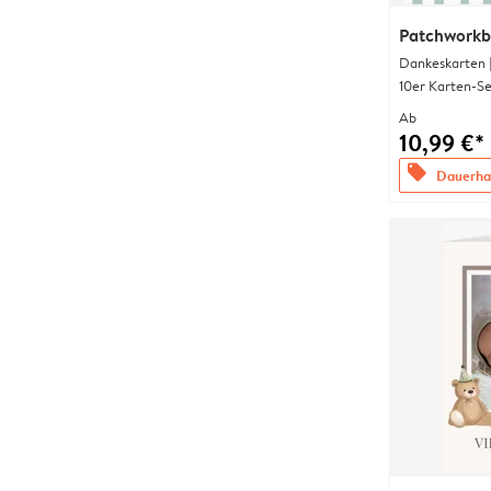
Patchworkb
Dankeskarten 
10er Karten-Se
Ab
10,99 €*
offers
Dauerhaf