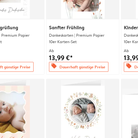
egrüßung
Sanfter Frühling
Kinde
| Premium Papier
Dankeskarten | Premium Papier
Dankesk
t
10er Karten-Set
10er Ka
Ab
Ab
13,99 €*
13,9
offers
offers
t günstige Preise
Dauerhaft günstige Preise
Da