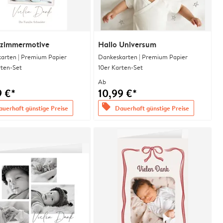
rzimmermotive
Hallo Universum
arten | Premium Papier
Dankeskarten | Premium Papier
rten-Set
10er Karten-Set
Ab
9 €*
10,99 €*
offers
uerhaft günstige Preise
Dauerhaft günstige Preise