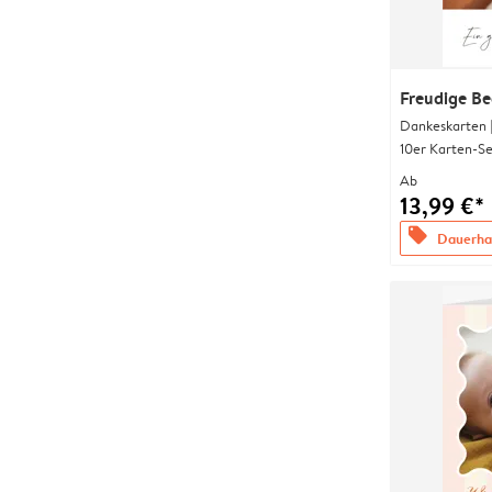
Freudige B
Dankeskarten 
10er Karten-Se
Ab
13,99 €*
offers
Dauerhaf