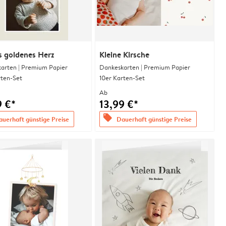
s goldenes Herz
Kleine Kirsche
arten | Premium Papier
Dankeskarten | Premium Papier
rten-Set
10er Karten-Set
Ab
9 €*
13,99 €*
offers
uerhaft günstige Preise
Dauerhaft günstige Preise