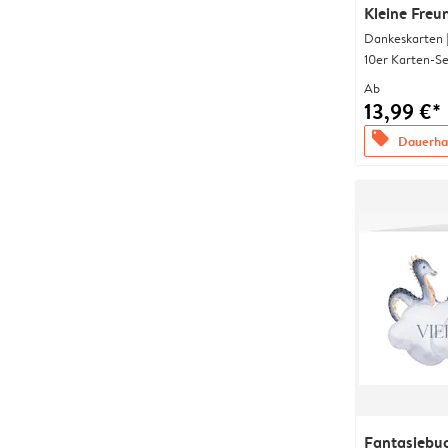
Kleine Freu
Dankeskarten 
10er Karten-Se
Ab
13,99 €*
offers
Dauerhaf
Fantasiebu