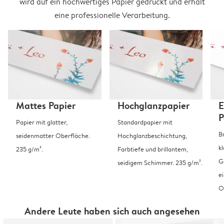
wird auf ein hochwertiges Papier gedruckt und erhält
eine professionelle Verarbeitung.
Mattes Papier
Hochglanzpapier
E
P
Papier mit glatter,
Standardpapier mit
B
seidenmatter Oberfläche.
Hochglanzbeschichtung,
k
235 g/m².
Farbtiefe und brillantem,
G
seidigem Schimmer. 235 g/m².
e
O
Andere Leute haben sich auch angesehen