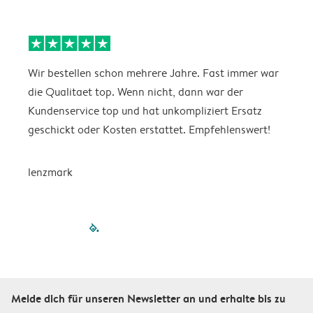
Wir bestellen schon mehrere Jahre. Fast immer war
D
die Qualitaet top. Wenn nicht, dann war der
A
Kundenservice top und hat unkompliziert Ersatz
O
geschickt oder Kosten erstattet. Empfehlenswert!
D
lenzmark
filled-pagination
outlined-paginatio
outlined-paginat
outlined-pagin
outlined-pag
outlined-p
Melde dich für unseren Newsletter an und erhalte bis zu