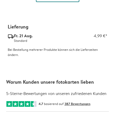
Lieferung
Fr. 21 Aug.
4,99 €*
delivery_standard_v2
Standard
Bei Bestellung mehrerer Produkte können sich die Lieferzeiten
ändern.
Warum Kunden unsere fotokarten lieben
5-Sterne-Bewertungen von unseren zufriedenen Kunden
4.7
basierend auf
387 Bewertungen