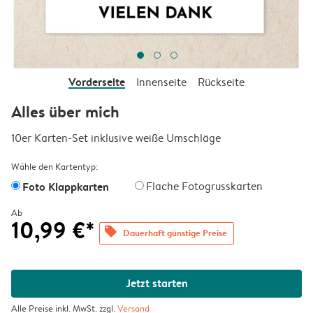
Vorderseite
Innenseite
Rückseite
Alles über mich
10er Karten-Set inklusive weiße Umschläge
Wähle den Kartentyp:
Foto Klappkarten
Flache Fotogrusskarten
Ab
10,99 €*
offers
Dauerhaft günstige Preise
Jetzt starten
Alle Preise inkl. MwSt. zzgl.
Versand