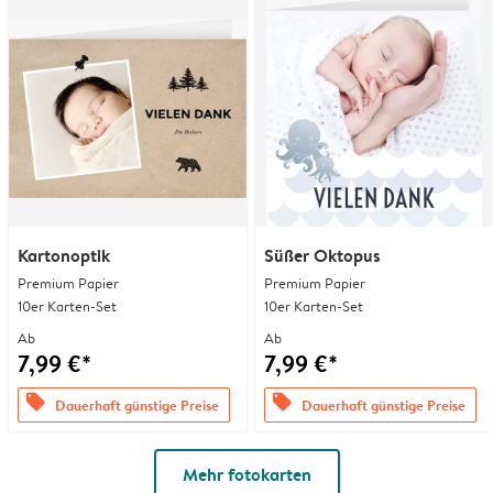
Kartonoptik
Süßer Oktopus
Premium Papier
Premium Papier
10er Karten-Set
10er Karten-Set
Ab
Ab
7,99 €*
7,99 €*
offers
offers
Dauerhaft günstige Preise
Dauerhaft günstige Preise
Mehr fotokarten