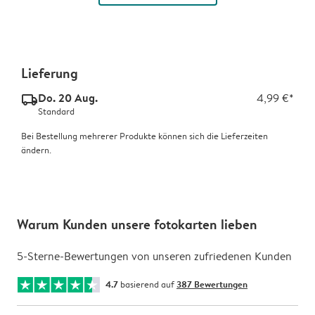
Lieferung
Do. 20 Aug.
4,99 €*
delivery_standard_v2
Standard
Bei Bestellung mehrerer Produkte können sich die Lieferzeiten
ändern.
Warum Kunden unsere fotokarten lieben
5-Sterne-Bewertungen von unseren zufriedenen Kunden
4.7
basierend auf
387 Bewertungen