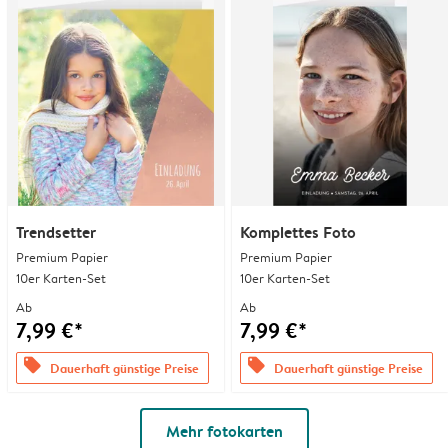
Trendsetter
Komplettes Foto
Premium Papier
Premium Papier
10er Karten-Set
10er Karten-Set
Ab
Ab
7,99 €*
7,99 €*
offers
offers
Dauerhaft günstige Preise
Dauerhaft günstige Preise
Mehr fotokarten