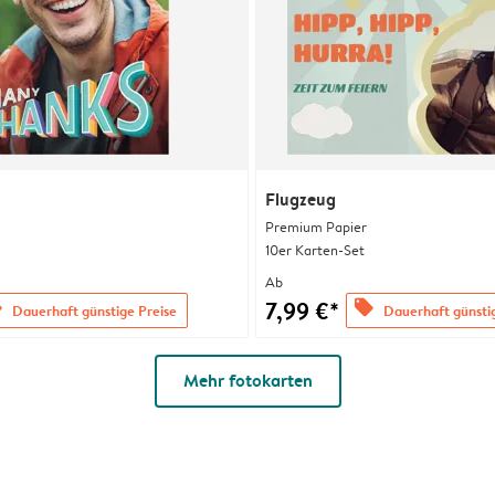
Flugzeug
Premium Papier
10er Karten-Set
Ab
7,99 €*
s
offers
Dauerhaft günstige Preise
Dauerhaft günsti
Mehr fotokarten