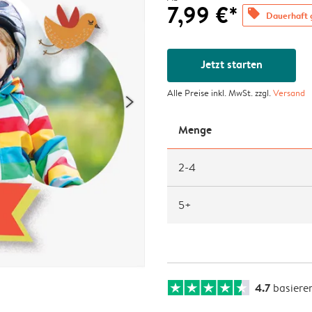
7,99 €*
offers
Dauerhaft g
Jetzt starten
Alle Preise inkl. MwSt. zzgl.
Versand
Menge
2-4
5+
4.7
basiere