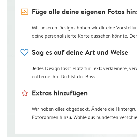
image_placeholder
Füge alle deine eigenen Fotos hin
Mit unseren Designs haben wir dir eine Vorstell
deine personalisierte Karte aussehen könnte. Der R
heart
Sag es auf deine Art und Weise
Jedes Design lässt Platz für Text: verkleinere, v
entferne ihn. Du bist der Boss.
star_outline
Extras hinzufügen
Wir haben alles abgedeckt. Ändere die Hintergr
Fotorahmen hinzu. Wähle aus hunderten verschie