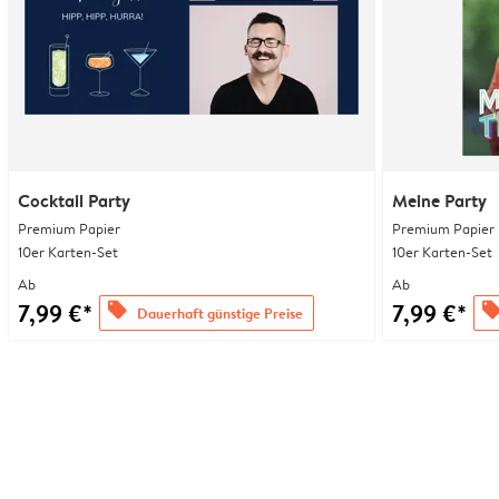
Cocktail Party
Meine Party
Premium Papier
Premium Papier
10er Karten-Set
10er Karten-Set
Ab
Ab
7,99 €*
7,99 €*
offers
offer
Dauerhaft günstige Preise