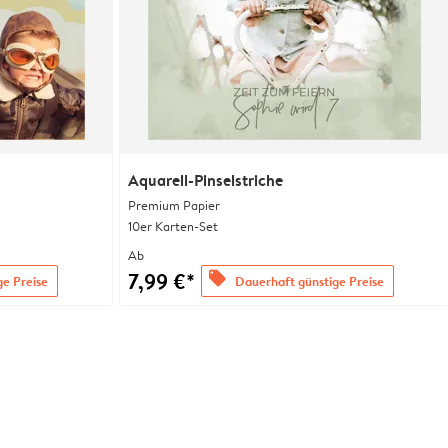
Aquarell-Pinselstriche
Premium Papier
10er Karten-Set
Ab
7,99 €*
offers
ge Preise
Dauerhaft günstige Preise