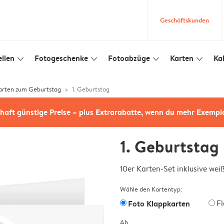
Geschäftskunden
llen
Fotogeschenke
Fotoabzüge
Karten
Ka
slim_arrow_down
slim_arrow_down
slim_arrow_down
slim_arrow_down
arten zum Geburtstag
1. Geburtstag
haft günstige Preise – plus Extrarabatte, wenn du mehr Exempl
1. Geburtstag
10er Karten-Set inklusive we
Wähle den Kartentyp:
Foto Klappkarten
F
Ab