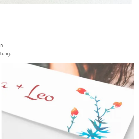
in
itung.