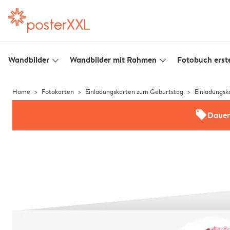
Wandbilder
Wandbilder mit Rahmen
Fotobuch erste
slim_arrow_down
slim_arrow_down
Home
Fotokarten
Einladungskarten zum Geburtstag
Einladungsk
offers
Dauer