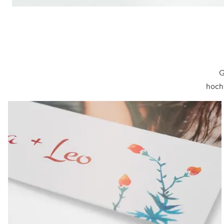
G
hochw