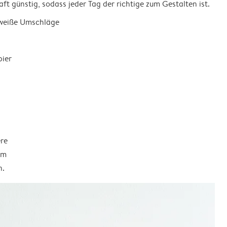
ft günstig, sodass jeder Tag der richtige zum Gestalten ist.
 weiße Umschläge
pier
ere
em
n.