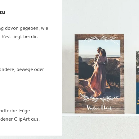
zu
ung davon gegeben, wie
est liegt bei dir.
erändere, bewege oder
undfarbe. Füge
dener ClipArt aus.