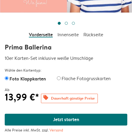
Vorderseite
Innenseite
Rückseite
Prima Ballerina
10er Karten-Set inklusive weiße Umschläge
Wähle den Kartentyp:
Foto Klappkarten
Flache Fotogrusskarten
Ab
13,99 €*
offers
Dauerhaft günstige Preise
Jetzt starten
Alle Preise inkl. MwSt. zzgl.
Versand