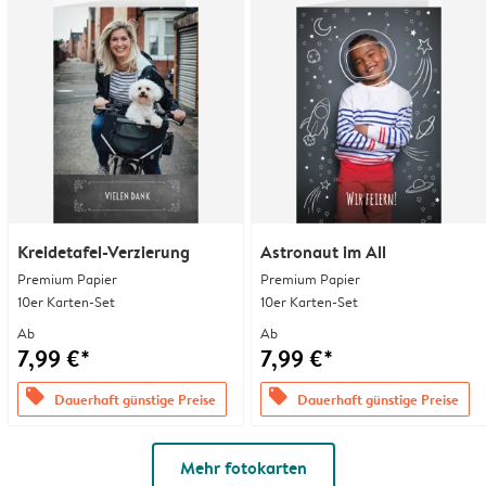
Kreidetafel-Verzierung
Astronaut im All
Premium Papier
Premium Papier
10er Karten-Set
10er Karten-Set
Ab
Ab
7,99 €*
7,99 €*
offers
offers
Dauerhaft günstige Preise
Dauerhaft günstige Preise
Mehr fotokarten