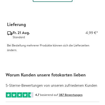
Lieferung
Fr. 21 Aug.
4,99 €*
delivery_standard_v2
Standard
Bei Bestellung mehrerer Produkte können sich die Lieferzeiten
ändern.
Warum Kunden unsere fotokarten lieben
5-Sterne-Bewertungen von unseren zufriedenen Kunden
4.7
basierend auf
387 Bewertungen