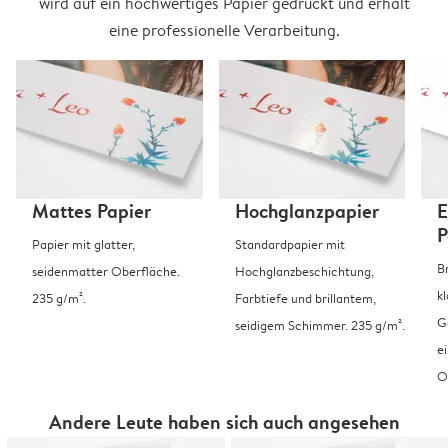
wird auf ein hochwertiges Papier gedruckt und erhält
eine professionelle Verarbeitung.
Mattes Papier
Hochglanzpapier
E
P
Papier mit glatter,
Standardpapier mit
B
seidenmatter Oberfläche.
Hochglanzbeschichtung,
k
235 g/m².
Farbtiefe und brillantem,
G
seidigem Schimmer. 235 g/m².
e
O
Andere Leute haben sich auch angesehen