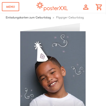
profile
shopping_cart
MENU
Einladungskarten zum Geburtstag
Flippiger Geburtstag