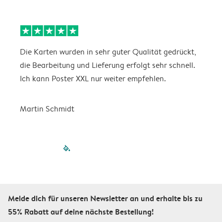
Die Karten wurden in sehr guter Qualität gedrückt,
E
die Bearbeitung und Lieferung erfolgt sehr schnell.
i
Ich kann Poster XXL nur weiter empfehlen.
Martin Schmidt
filled-pagination
outlined-paginatio
outlined-paginat
outlined-pagin
outlined-pag
outlined-p
Melde dich für unseren Newsletter an und erhalte bis zu
55% Rabatt auf deine nächste Bestellung!