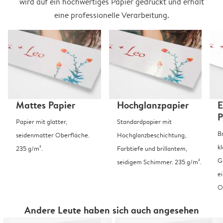
wird auf ein hochwertiges Papier gedruckt und erhält
eine professionelle Verarbeitung.
Mattes Papier
Hochglanzpapier
E
P
Papier mit glatter,
Standardpapier mit
B
seidenmatter Oberfläche.
Hochglanzbeschichtung,
k
235 g/m².
Farbtiefe und brillantem,
G
seidigem Schimmer. 235 g/m².
e
O
Andere Leute haben sich auch angesehen