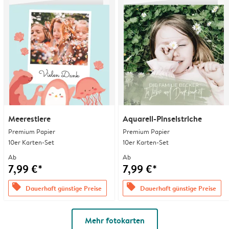
Meerestiere
Aquarell-Pinselstriche
Premium Papier
Premium Papier
10er Karten-Set
10er Karten-Set
Ab
Ab
7,99 €*
7,99 €*
offers
offers
Dauerhaft günstige Preise
Dauerhaft günstige Preise
Mehr fotokarten