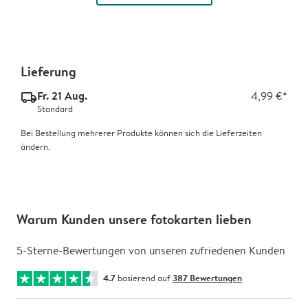
Lieferung
Fr. 21 Aug.
4,99 €*
delivery_standard_v2
Standard
Bei Bestellung mehrerer Produkte können sich die Lieferzeiten
ändern.
Warum Kunden unsere fotokarten lieben
5-Sterne-Bewertungen von unseren zufriedenen Kunden
4.7
basierend auf
387 Bewertungen