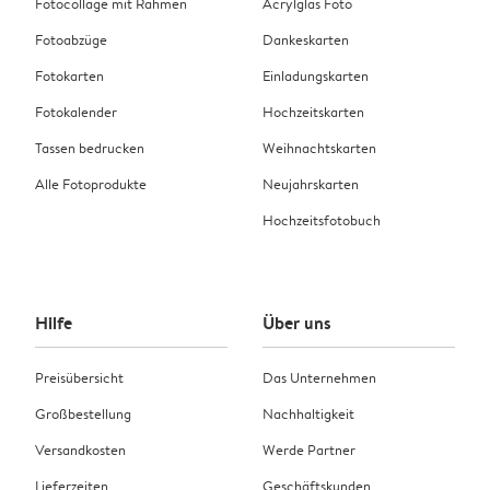
Fotocollage mit Rahmen
Acrylglas Foto
Fotoabzüge
Dankeskarten
Fotokarten
Einladungskarten
Fotokalender
Hochzeitskarten
Tassen bedrucken
Weihnachtskarten
Alle Fotoprodukte
Neujahrskarten
Hochzeitsfotobuch
Hilfe
Über uns
Preisübersicht
Das Unternehmen
Großbestellung
Nachhaltigkeit
Versandkosten
Werde Partner
Lieferzeiten
Geschäftskunden