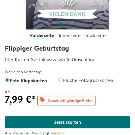
Vorderseite
Innenseite
Rückseite
Flippiger Geburtstag
10er Karten-Set inklusive weiße Umschläge
Wähle den Kartentyp:
Foto Klappkarten
Flache Fotogrusskarten
Ab
7,99 €*
offers
Dauerhaft günstige Preise
Jetzt starten
Alle Preise inkl. MwSt. zzgl.
Versand